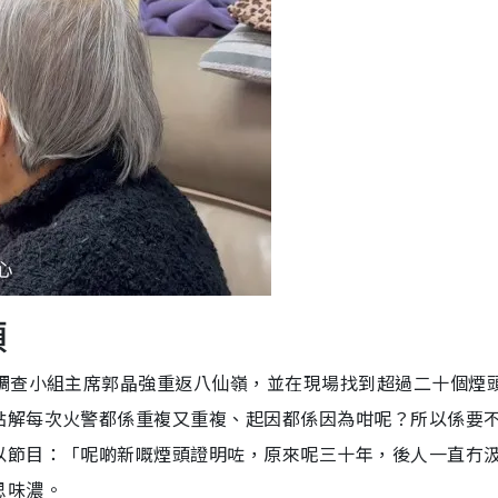
頭
門調查小組主席郭晶強重返八仙嶺，並在現場找到超過二十個煙
點解每次火警都係重複又重複、起因都係因為咁呢？所以係要
以節目：「呢啲新嘅煙頭證明咗，原來呢三十年，後人一直冇
思味濃。