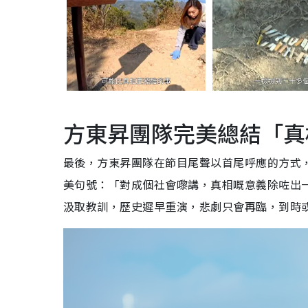
方東昇團隊完美總結「真
最後，方東昇團隊在節目尾聲以首尾呼應的方式
美句號：「對成個社會嚟講，真相嘅意義除咗出
汲取教訓，歷史遲早重演，悲劇只會再臨，到時