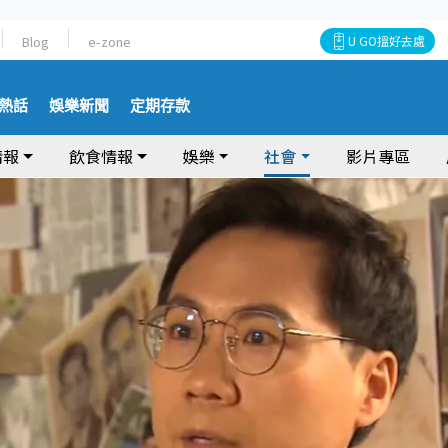
Blog
e-zone
U GO搵好去處
熱話
娛樂新聞
定期存款
情報
飲食情報
娛樂
社會
影片專區