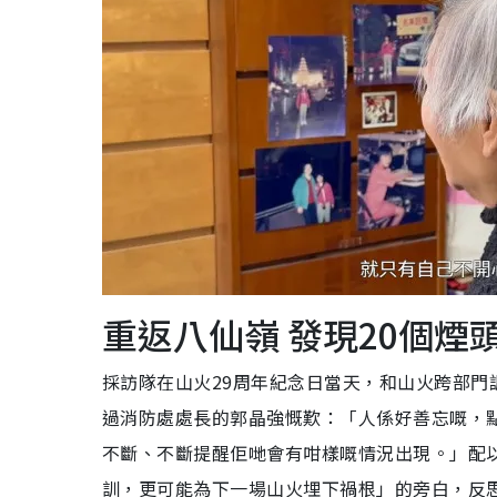
重返八仙嶺 發現20個煙
採訪隊在山火29周年紀念日當天，和山火跨部
過消防處處長的郭晶強慨歎：「人係好善忘嘅，
不斷、不斷提醒佢哋會有咁樣嘅情況出現。」配
訓，更可能為下一場山火埋下禍根」的旁白，反