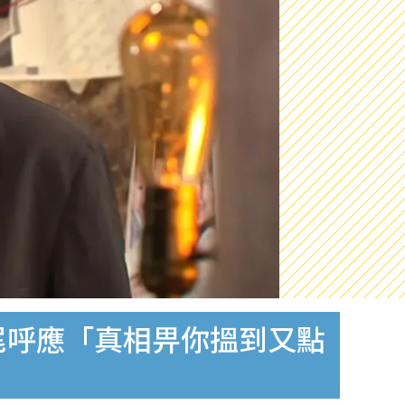
尾呼應「真相畀你搵到又點