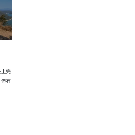
畫上完
，但冇