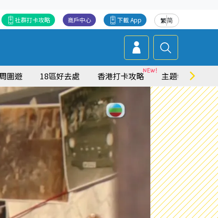
社群打卡攻略
商戶中心
下載 App
繁
简
周圍遊
18區好去處
香港打卡攻略
主題特集