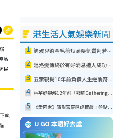
港生活人氣娛樂新聞
1
嶺
簡淑兒染金毛剪短頭髮氣質判若兩人！嚇壞老公麥大力都認唔出：「你做咩事？」
導致
2
湯洛雯傳終於有好消息造人成功！兩大細節曝孕味極濃惹猜測：大肚婆先會咁！
網民
3
五索親揭10年前負債人生逆襲奇蹟！全靠去一地方轉運後即遇上馬先生
4
林芊妤親解12年前「殘廁Gathering」真相！高層解約一句話重創尊嚴至今拒返TVB
5
《愛回家》隱形富豪臥虎藏龍！盤點12位財氣逼人的有錢藝人：呢位靚女3億身家唔憂做
下執
U GO 本週好去處
錯