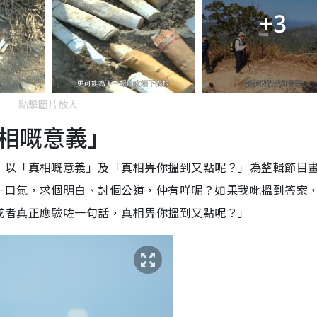
+3
點擊圖片放大
相嘅意義」
，以「真相嘅意義」及「真相畀你搵到又點呢？」為整輯節目
一口氣，求個明白、討個公道，仲有咩呢？如果我哋搵到答案
或者真正應驗咗一句話，真相畀你搵到又點呢？」