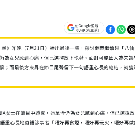
在Google追蹤
《UHK 港生活》
尋》昨晚（7月31日）播出最後一集，探討個案繼續是「八仙
今仍為女兒感到心痛，但已選擇放下執著。面對可能因人為失誤
釋懷；而最後方東昇在節目尾聲留下一句語重心長的總結，就獲
屬A女士在節目中透露，她至今仍為女兒感到心痛，但已選擇放
並語重心長地寄語涉事者「唔好再食煙，唔好再玩火，唔好再做