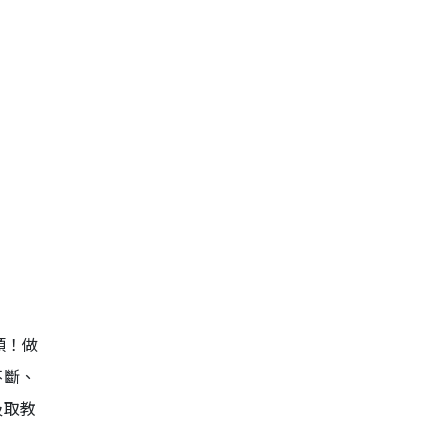
頭！做
不斷、
汲取教