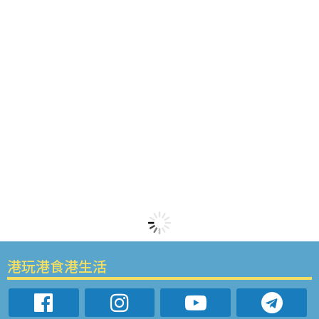
港玩港食港生活