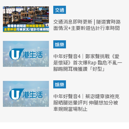
交通
交通消息即時更新 | 隧道實時路
面情況+主要幹道估計行車時間
娛樂
中年好聲音4｜鄭家聲挑戰《愛
是懷疑》首次爆Rap 臨危不亂一
腳踢開耳機獲讚「好型」
娛樂
中年好聲音4｜蔡宓婕穿旗袍克
服晒腿迷暈評判 伸腿想加分被
車婉婉當場制止