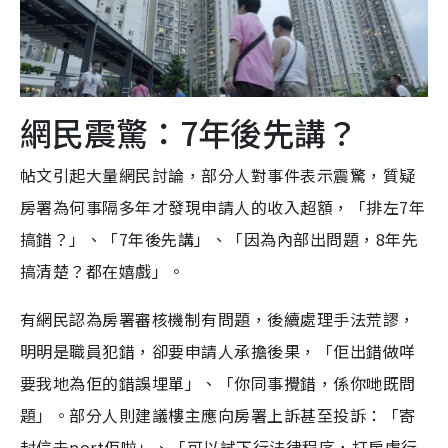
網民震驚：7年後先講？
帖文引起大量網民討論，部分人對事件表示震驚，質疑
房署為何事隔多年才發現申請人的收入超額，「排左7年
搞錯？」、「7年後先講」、「因為內部出問題，8年先
搞清楚？都在嬉戲」。
有網民認為房署審核機制有問題，後續處理手法荒謬，
明明是職員犯錯，卻要申請人承擔後果，「佢出錯做咩
要我地為佢的錯誤埋單」、「你同事攪錯，係你哋既問
題」。部分人則建議樓主應向房署上訴甚至投訴：「寄
封信去port佢啦」、「可以試下行法律程序，打房處行