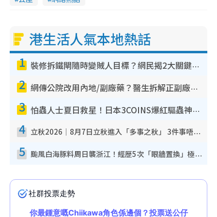
港生活人氣本地熱話
1
裝修拆鐵閘隨時變賊人目標？網民揭2大關鍵用途：裝新式等於白裝？附新舊鐵閘分別
2
網傳公院改用內地/副廠藥？醫生拆解正副廠分別 揭4類人換藥隨時出事
3
怕蟲人士夏日救星！日本3COINS爆紅驅蟲神器$45起 1招「全程免觸碰」輕鬆搞定小強
4
立秋2026｜8月7日立秋進入「多事之秋」 3件事唔做得！專家教6招開運 清枱頭／銀包納氣接好運
5
颱風白海豚料周日襲浙江！經歷5次「眼牆置換」極罕見 成登陸內地最長途颱風