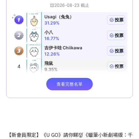
【新會員限定】《U GO》請你睇👹《蠟筆小新劇場版：千