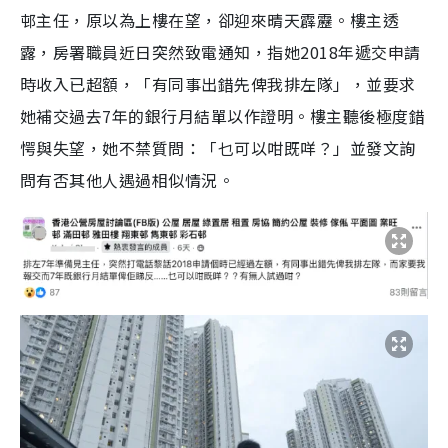
邨主任，原以為上樓在望，卻迎來晴天霹靂。樓主透
露，房署職員近日突然致電通知，指她2018年遞交申請
時收入已超額，「有同事出錯先俾我排左隊」，並要求
她補交過去7年的銀行月結單以作證明。樓主聽後極度錯
愕與失望，她不禁質問：「乜可以咁既咩？」並發文詢
問有否其他人遇過相似情況。