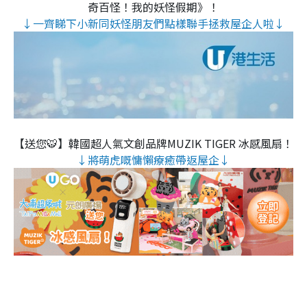
奇百怪！我的妖怪假期》！
↓一齊睇下小新同妖怪朋友們點樣聯手拯救屋企人啦↓
【送您🐯】韓國超人氣文創品牌MUZIK TIGER 冰感風扇！
↓將萌虎嘅慵懶療癒帶返屋企↓