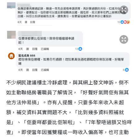
不少網民建議樓主冷靜處理，與其網上發文呻訴，倒不
如主動聯絡房署職員了解情況，「好聲好氣問佢有無其
他方法仲易搞」。亦有人提醒，只要多年來收入未超
額，補交資料其實問題不大，「比到幾多資料照補就
是」、「佢要咩都要比佢架啦」、「7年黎唔過額又怕咩
查」。即使當年因獲雙糧或一時收入偏高等，也可主動