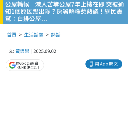
公屋輪候｜港人苦等公屋7年上樓在即 突被通
知1個原因踢出隊？房署解釋惹熱議！網民震
驚：白排公屋...
首頁
生活話題
熱話
文:
黃樂恩
2025.09.02
在Google追蹤
用 App 睇文
《UHK 港生活》