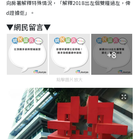
向房署解釋特殊情況，「解釋2018出左個雙糧過左，俾
d證據佢」。
▼網民留言▼
+8
點擊圖片放大