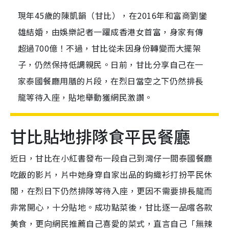
現年45歲的陳凱韻（甘比），在2016年和富商劉鑾
雄結婚，由娛樂記者一躍成香港女首富，身家有傳
超過700億！不過，甘比從未因身份轉變而大擺架
子，仍然保持低調親民。日前，甘比分享自己在一
家泰國餐廳用膳的片段，在烈日當空之下仍然排長
龍等待入座，貼地舉動獲網民激讚。
甘比貼地排隊食平民餐廳
近日，甘比在小紅書發布一段自己到灣仔一間泰國餐廳
吃飯的影片，片中她身穿自家出品的鈎織衫打扮平民休
閒，在烈日下仍然排隊等待入座，更因不需要排長龍而
非常開心，十分貼地。成功點菜後，甘比逐一品嚐各款
美食，更向網民推薦自己喜愛的菜式，直言自己「無辣