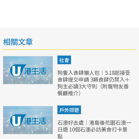
相關文章
社會
狗隻入食肆懶人包︱5.18起接受
食肆提交申請 3類食肆仍禁入＋
狗主必讀3大守則（附寵物友善
餐廳推介）
戶外郊遊
石澳好去處｜港島後花園石澳一
日遊 10個石澳必訪美食打卡景
點