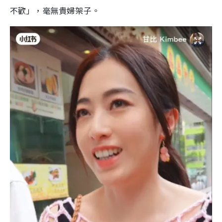
不歡」，毫無貴婦架子。