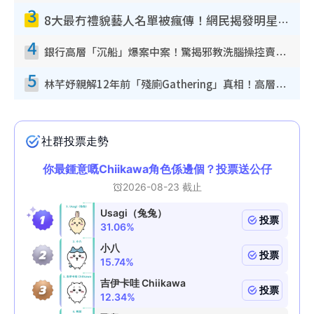
3
8大最冇禮貌藝人名單被瘋傳！網民揭發明星真面目 一致數臭呢位係無品天花板？
4
銀行高層「沉船」爆案中案！驚揭邪教洗腦操控賣淫被吞600萬 幕後黑手講多錯多
5
林芊妤親解12年前「殘廁Gathering」真相！高層解約一句話重創尊嚴至今拒返TVB