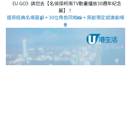
《U GO》請您去【名偵探柯南TV動畫播放30週年紀念
展】！
還原經典名場面📹＋30位角色同框📸＋原創限定感謝劇場
🍿