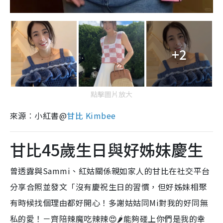
+2
點擊圖片放大
來源︰小紅書@
甘比 Kimbee
甘比45歲生日與好姊妹慶生
曾透露與Sammi、紅姑關係親如家人的甘比在社交平台
分享合照並發文「沒有慶祝生日的習慣，但好姊妹相聚
有時候找個理由都好開心！多謝姑姑同Mi對我的好同無
私的愛！－齊陪辣魔吃辣辣😍🌶️能夠碰上你們是我的幸