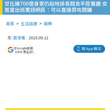
甘比擁700億身家仍貼地排長龍食平民餐廳 女
首富出巡驚訝網民：可以直接買咗間舖
首頁
生活話題
娛樂
文:
劉澄儀
2025.09.12
在Google追蹤
用 App 睇文
《UHK 港生活》