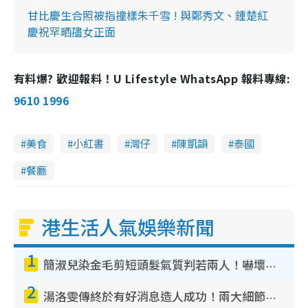
甘比慶生合照被指撞樣朱千雪 ! 與鄭秀文、鍾楚紅
慶祝罕晒孻女正面
有料爆? 歡迎報料！U Lifestyle WhatsApp 報料專線:
9610 1996
美食
小紅書
灣仔
陳凱韻
泰國
餐廳
港生活人氣娛樂新聞
1
簡淑兒染金毛剪短頭髮氣質判若兩人！嚇壞老公麥大力都認唔出：「你做咩事？」
2
湯洛雯傳終於有好消息造人成功！兩大細節曝孕味極濃惹猜測：大肚婆先會咁！