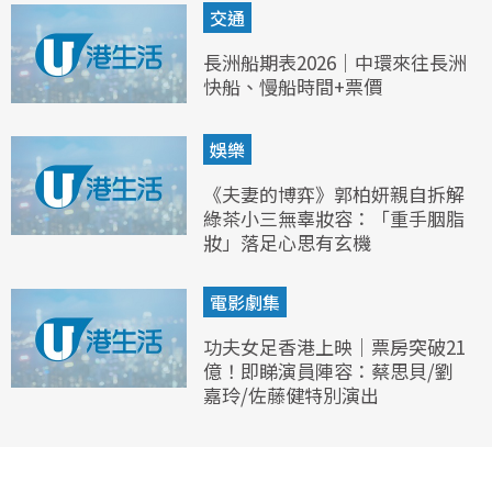
交通
長洲船期表2026｜中環來往長洲
快船、慢船時間+票價
娛樂
《夫妻的博弈》郭柏妍親自拆解
綠茶小三無辜妝容：「重手胭脂
妝」落足心思有玄機
電影劇集
功夫女足香港上映｜票房突破21
億！即睇演員陣容：蔡思貝/劉
嘉玲/佐藤健特別演出