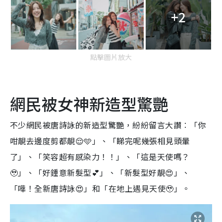
+2
點擊圖片放大
網民被女神新造型驚艷
不少網民被唐詩詠的新造型驚艷，紛紛留言大讚︰「你
咁靚去邊度剪都靚😌🩵」、「睇完呢幾張相見頭暈
了」、「笑容超有感染力！！」、「這是天使嗎？
🥹」、「好鍾意新髮型💕」、「新髮型好靚😍」、
「嘩！全新唐詩詠😍」和「在地上遇見天使🥹」。