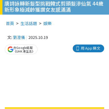
唐詩詠轉新髮型挑戰韓式剪頭髮滲仙氣 44歲
新形象極減齡獲讚女友感滿滿
首頁
生活話題
娛樂
文:
劉澄儀
2025.10.19
在Google追蹤
用 App 睇文
《UHK 港生活》