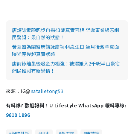
唐詩詠素顏跑步自揭43歲真實容貌 罕露事業線惹網
民驚訝：最自然的狀態！
黃翠如為閨蜜唐詩詠慶祝44歲生日 坐月後激罕露面
曝光產後超真實狀態
唐詩詠離巢後吸金力極強！被爆搬入2千呎半山豪宅
網民推測有新戀情！
來源︰IG@
natalietong53
有料爆? 歡迎報料！U Lifestyle WhatsApp 報料專線:
9610 1996
網絡熱話
日本
黃翠如
唐詩詠