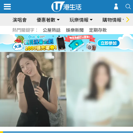
演唱會
優惠著數
玩樂情報
購物情報
熱門關鍵字：
公屋熱話
娛樂新聞
定期存款