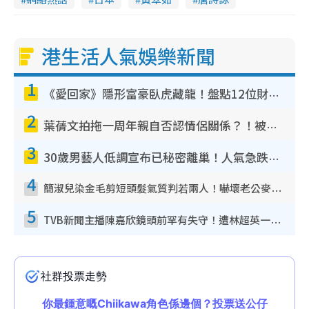
港生活人氣娛樂新聞
1
《愛回家》隱形富豪臥虎藏龍！盤點12位財氣逼人的有錢藝人：呢位靚女3億身家唔憂做
2
葉蒨文拍拖一周年親自否認情侶關係？！被質疑感情造假竟稱GM「普通同事」
3
30歲男藝人低調宣布已秘密離巢！人氣急跌變失蹤人口︰「這幾年過得並不容易」
4
簡淑兒染金毛剪短頭髮氣質判若兩人！嚇壞老公麥大力都認唔出：「你做咩事？」
5
TVB新聞主播陳嘉欣鏡頭前罕有失守！遭林超英一句說話突襲嚇親當場大笑