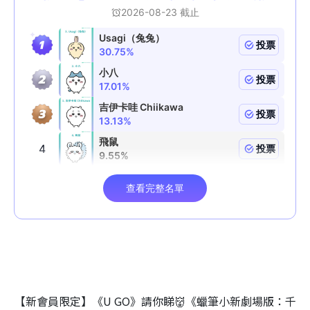
【新會員限定】《U GO》請你睇👹《蠟筆小新劇場版：千