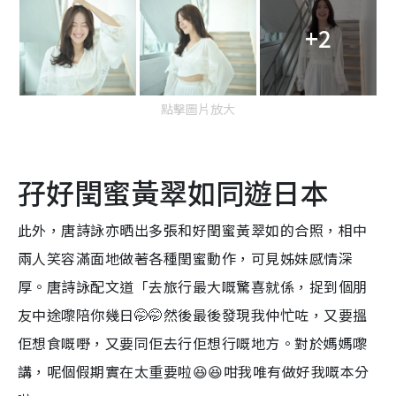
+2
點擊圖片放大
孖好閏蜜黃翠如同遊日本
此外，唐詩詠亦晒出多張和好閏蜜黃翠如的合照，相中
兩人笑容滿面地做著各種閏蜜動作，可見姊妹感情深
厚。唐詩詠配文道「去旅行最大嘅驚喜就係，捉到個朋
友中途嚟陪你幾日🤭🤭然後最後發現我仲忙咗，又要搵
佢想食嘅嘢，又要同佢去行佢想行嘅地方。對於媽媽嚟
講，呢個假期實在太重要啦😆😆咁我唯有做好我嘅本分