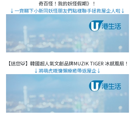
奇百怪！我的妖怪假期》！
↓一齊睇下小新同妖怪朋友們點樣聯手拯救屋企人啦↓
【送您🐯】韓國超人氣文創品牌MUZIK TIGER 冰感風扇！
↓將萌虎嘅慵懶療癒帶返屋企↓