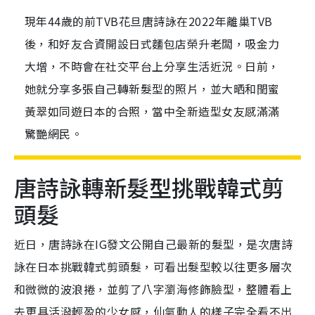
現年44歲的前TVB花旦唐詩詠在2022年離巢TVB
後，和好友合資開設日式麵包店榮升老闆，吸金力
大增，不時會在社交平台上分享生活近況。日前，
她就分享多張自己轉新髮型的照片，並大晒和閏蜜
黃翠如同遊日本的合照，當中全新造型女友感滿滿
驚艷網民。
唐詩詠轉新髮型挑戰韓式剪
頭髮
近日，唐詩詠在IG發文公開自己最新的髮型，是次唐詩
詠在日本挑戰韓式剪頭髮，可看出髮型較以往更多層次
和微微的波浪捲，並剪了八字瀏海修飾臉型，整體看上
去更具活潑輕盈的少女感，仙氣動人的樣子完全看不出