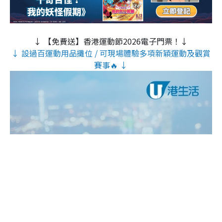
↓ 【免費送】香港運動節2026電子門票！↓
↓ 設過百運動用品攤位 / 可現場體驗多項新穎運動及觀賞
賽事🔥 ↓