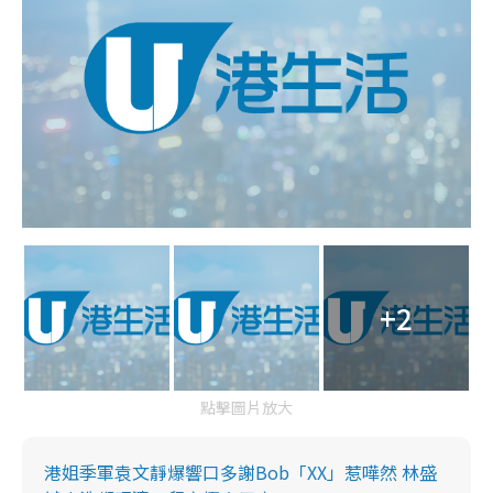
+2
點擊圖片放大
港姐季軍袁文靜爆響口多謝Bob「XX」惹嘩然 林盛