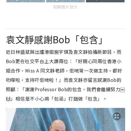
點擊圖片放大
袁文靜感謝Bob「包含」
近日林盛斌與出爐港姐施宇琪及袁文靜拍攝新節目，而
Bob更在社交平台上大讚兩位：「好開心同兩位香港小
姐合作，Miss A 同文靜老師，佢哋第一次做主持，都好
叻㗎啦，支持吓佢哋啦！」而袁文靜亦留言感謝Bob的
照顧：「謝謝Professor Bob的包含，我們會繼續努力￼
🙌」相信是不小心將「包涵」打錯做「包含」。