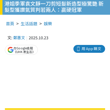
港姐季軍袁文靜一刀剪短髮新造型極驚艷 新
髮型獲讚氣質判若兩人：贏硬冠軍
首頁
生活話題
娛樂
文:
鄭惠文
2025.10.23
在Google追蹤
用 App 睇文
《UHK 港生活》