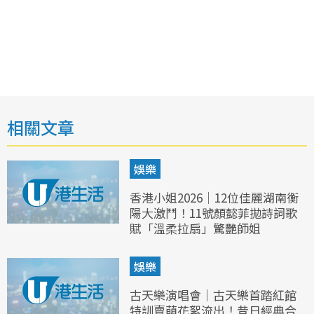
相關文章
娛樂
香港小姐2026｜12位佳麗湖南衡
陽大激鬥！11號顏懿菲拋詩詞歌
賦「溫柔拉扇」驚艷師姐
娛樂
古天樂演唱會｜古天樂首踏紅館
特訓賣萌花絮流出！昔日經典合