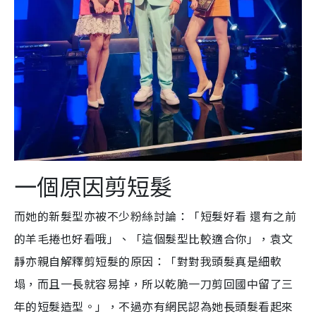
一個原因
剪短髮
而她的新髮型亦被不少粉絲討論：「短髮好看 還有之前
的羊毛捲也好看哦」、「這個髮型比較適合你」，袁文
靜亦親自解釋剪短髮的原因：「對對我頭髮真是細軟
塌，而且一長就容易掉，所以乾脆一刀剪回國中留了三
年的短髮造型。」，不過亦有網民認為她長頭髮看起來