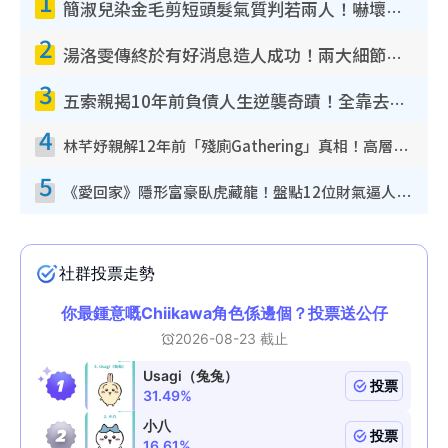
1
簡淑兒染金毛剪短頭髮氣質判若兩人！嚇壞老公麥大力都認唔出：「你做咩事？」
2
湯洛雯傳終於有好消息造人成功！兩大細節曝孕味極濃惹猜測：大肚婆先會咁！
3
五索親揭10年前負債人生逆襲奇蹟！全靠去一地方轉運後即遇上馬先生
4
林芊妤親解12年前「殘廁Gathering」真相！高層解約一句話重創尊嚴至今拒返TVB
5
《愛回家》隱形富豪臥虎藏龍！盤點12位財氣逼人的有錢藝人：呢位靚女3億身家唔憂做