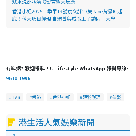
斌水洗都唔清IG留言極大反應
香港小姐2025｜季軍13號袁文靜27歲Jane背景IG起
底！科大項目經理 自爆曾與威廉王子讀同一大學
有料爆? 歡迎報料！U Lifestyle WhatsApp 報料專線:
9610 1996
TVB
香港
香港小姐
頭髮護理
美髮
港生活人氣娛樂新聞