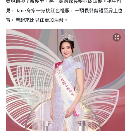
發現
轉換了新髮型，將一頭飄逸長髮剪成短髮。相中可
見，Jane身穿一身桃紅色禮服，一頭長髮剪短至肩上位
置，看起來比以往更加活潑。