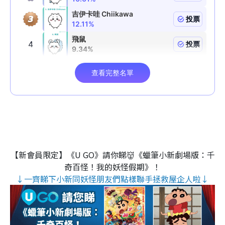
【新會員限定】《U GO》請你睇👹《蠟筆小新劇場版：千
奇百怪！我的妖怪假期》！
↓一齊睇下小新同妖怪朋友們點樣聯手拯救屋企人啦↓