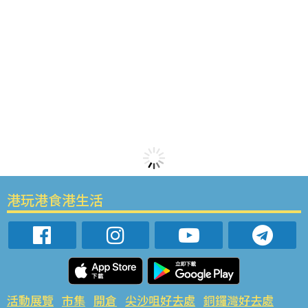
港玩港食港生活
活動展覽
市集
開倉
尖沙咀好去處
銅鑼灣好去處