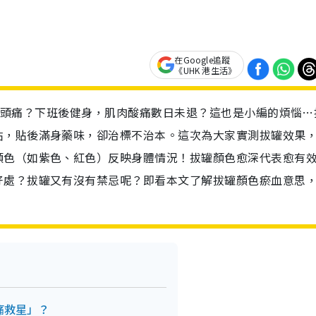
在Google追蹤
《UHK 港生活》
至引發頭痛？下班後健身，肌肉酸痛數日未退？這也是小編的煩惱…
貼，貼後滿身藥味，卻治標不治本。這次為大家實測拔罐效果
顏色（如紫色、紅色）反映身體情況！拔罐顏色愈深代表愈有
好處？拔罐又有沒有禁忌呢？即看本文了解拔罐顏色瘀血意思
頸痛救星」？