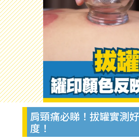
肩頸痛必睇！拔罐實測好
度！