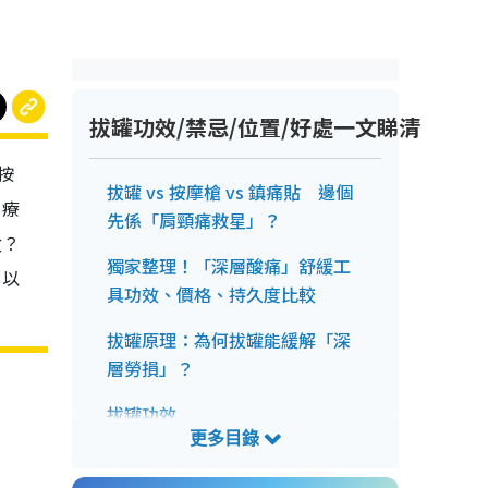
拔罐功效/禁忌/位置/好處一文睇清
按
拔罐 vs 按摩槍 vs 鎮痛貼 邊個
，療
先係「肩頸痛救星」？
效？
獨家整理！「深層酸痛」舒緩工
，以
具功效、價格、持久度比較
拔罐原理：為何拔罐能緩解「深
層勞損」？
拔罐功效
你屬於哪一類痛症？中醫教你選