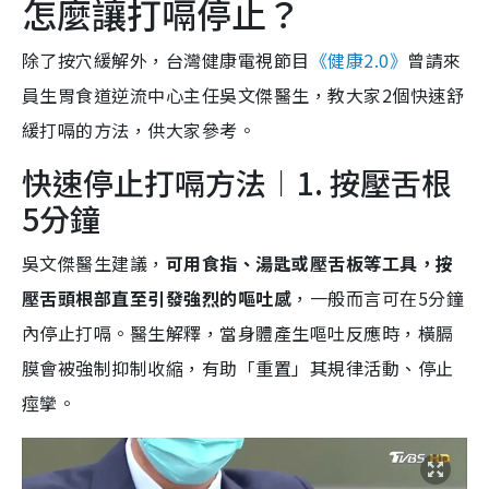
怎麼讓打嗝停止？
除了按穴緩解外，台灣健康電視節目
《健康2.0》
曾請來
員生胃食道逆流中心主任吳文傑醫生，教大家2個快速舒
緩打嗝的方法，供大家參考。
快速停止打嗝方法︱1. 按壓舌根
5分鐘
吳文傑醫生建議，
可用食指、湯匙或壓舌板等工具，按
壓舌頭根部直至引發強烈的嘔吐感
，一般而言可在5分鐘
內停止打嗝。醫生解釋，當身體產生嘔吐反應時，橫膈
膜會被強制抑制收縮，有助「重置」其規律活動、停止
痙攣。