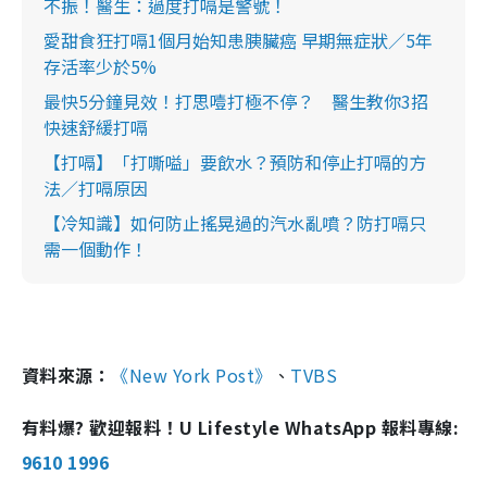
不振！醫生：過度打嗝是警號！
愛甜食狂打嗝1個月始知患胰臟癌 早期無症狀／5年
存活率少於5%
最快5分鐘見效！打思噎打極不停？ 醫生教你3招
快速舒緩打嗝
【打嗝】「打嘶嗌」要飲水？預防和停止打嗝的方
法／打嗝原因
【冷知識】如何防止搖晃過的汽水亂噴？防打嗝只
需一個動作！
資料來源：
《New York Post》
、
TVBS
有料爆? 歡迎報料！U Lifestyle WhatsApp 報料專線:
9610 1996