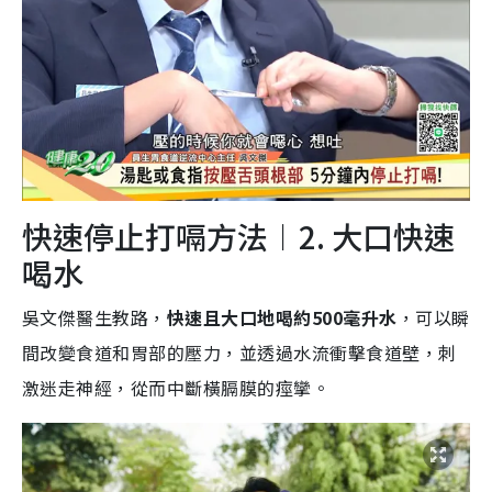
快速停止打嗝方法︱2. 大口快速
喝水
吳文傑醫生教路，
快速且大口地喝約500毫升水
，可以瞬
間改變食道和胃部的壓力，並透過水流衝擊食道壁，刺
激迷走神經，從而中斷橫膈膜的痙攣。