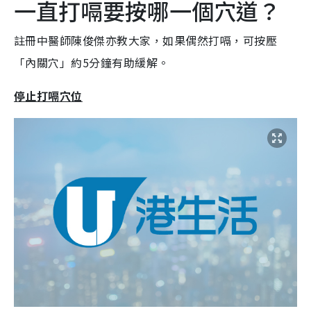
一直打嗝要按哪一個穴道？
註冊中醫師陳俊傑亦教大家，如果偶然打嗝，可按壓
「內關穴」約5分鐘有助緩解。
停止打嗝穴位