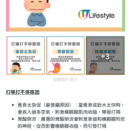
+3
點擊圖片放大
打嗝打不停原因
進食太急促（最普遍原因）︰當進食或飲水太快時，
會吞入過多空氣，刺激橫膈膜肌肉收縮，導致打嗝
胃酸倒流︰嚴重的胃酸倒流會刺激食道和橫膈膜附近
的神經，從而影響橫膈膜收縮，而引發打嗝