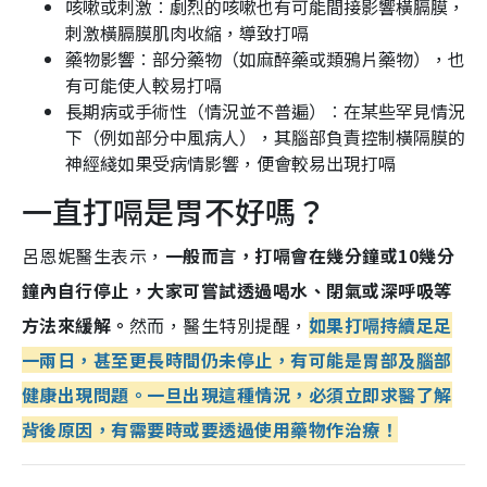
咳嗽或刺激︰劇烈的咳嗽也有可能間接影響橫膈膜，
刺激橫膈膜肌肉收縮，導致打嗝
藥物影響︰部分藥物（如麻醉藥或類鴉片藥物），也
有可能使人較易打嗝
長期病或手術性（情況並不普遍）︰在某些罕見情況
下（例如部分中風病人），其腦部負責控制橫隔膜的
神經綫如果受病情影響，便會較易出現打嗝
一直打嗝是胃不好嗎？
呂恩妮醫生表示，
一般而言，打嗝會在幾分鐘或10幾分
鐘內自行停止，大家可嘗試透過喝水、閉氣或深呼吸等
方法來緩解。
然而，醫生特別提醒，
如果打嗝持續足足
一兩日，甚至更長時間仍未停止，有可能是胃部及腦部
健康出現問題。一旦出現這種情況，必須立即求醫了解
背後原因，有需要時或要透過使用藥物作治療！