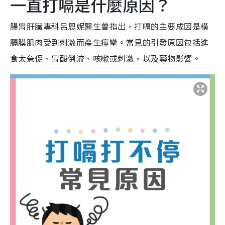
一直打嗝是什麼原因？
腸胃肝臟專科呂恩妮醫生曾指出，打嗝的主要成因是橫
膈膜肌肉受到刺激而產生痙攣。常見的引發原因包括進
食太急促、胃酸倒流、咳嗽或刺激，以及藥物影響。