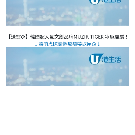
【送您🐯】韓國超人氣文創品牌MUZIK TIGER 冰感風扇！
↓將萌虎嘅慵懶療癒帶返屋企↓