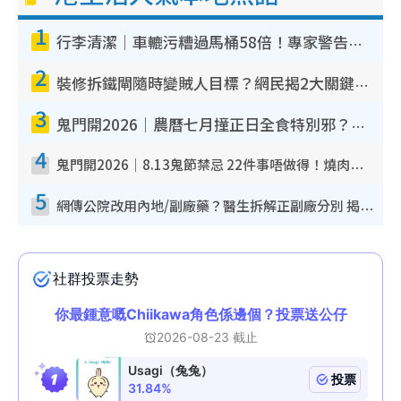
1
行李清潔｜車轆污糟過馬桶58倍！專家警告忌用酒精抹 教1招免污手除菌
2
裝修拆鐵閘隨時變賊人目標？網民揭2大關鍵用途：裝新式等於白裝？附新舊鐵閘分別
3
鬼門開2026｜農曆七月撞正日全食特別邪？專家警告切忌做一事！揭4大禁忌+2招保平安
4
鬼門開2026｜8.13鬼節禁忌 22件事唔做得！燒肉、刺身要少食？半夜勿吹口哨/打呢個電話
5
網傳公院改用內地/副廠藥？醫生拆解正副廠分別 揭4類人換藥隨時出事