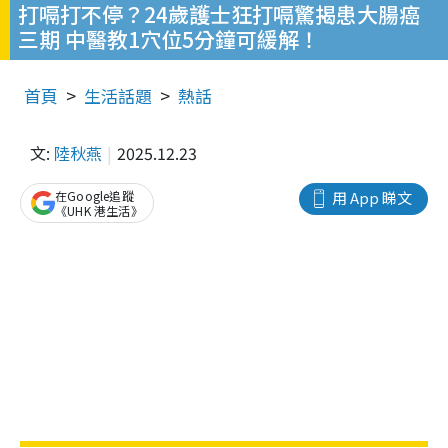
打嗝打不停？24歲護士狂打嗝驚揭患大腸癌
三期 中醫教1穴位5分鐘可緩解！
首頁
生活話題
熱話
文:
陸秋燕
2025.12.23
在Google追蹤
用 App 睇文
《UHK 港生活》