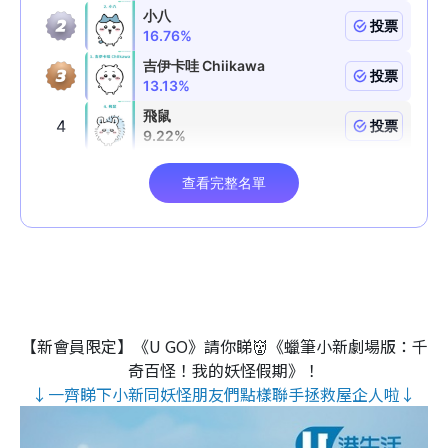
【新會員限定】《U GO》請你睇👹《蠟筆小新劇場版：千
奇百怪！我的妖怪假期》！
↓一齊睇下小新同妖怪朋友們點樣聯手拯救屋企人啦↓