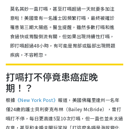
莫名其妙一直打嗝，甚至打嗝超過一天就要多加注
意啦！美國曾有一名護士因頻繁打嗝，最終被確診
罹患第三期大腸癌。醫生提醒，雖然多數打嗝和進
食過快或胃酸倒流有關，但如果出現持續性打嗝，
即打嗝超過48小時，有可能是胃部或腦部出現問題
疾病，不容輕忽。
打嗝打不停竟患癌症晚
期！？
根據
《New York Post》
報道，美國佛羅里達州一名年
僅24歲的護士貝利麥克布林（Bailey McBride），曾打
嗝打不停，每日更高達5至10次打嗝，但一直也並未太過
在意，甚至和未婚夫開玩笑說「打這麼多嗝是海拔變化