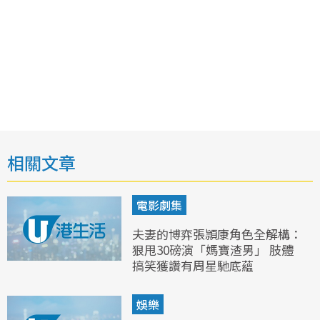
相關文章
電影劇集
夫妻的博弈張頴康角色全解構：
狠甩30磅演「媽寶渣男」 肢體
搞笑獲讚有周星馳底蘊
娛樂