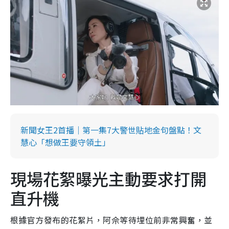
新聞女王2首播｜第一集7大警世貼地金句盤點！文
慧心「想做王要守領土」
現場花絮曝光主動要求打開
直升機
根據官方發布的花絮片，阿佘等待埋位前非常興奮，並