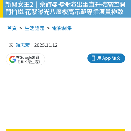
新聞女王2｜佘詩曼搏命演出坐直升機高空開
門拍攝 花絮曝光八層樓高示範專業演員極致
首頁
生活話題
電影劇集
文:
羅志宏
2025.11.12
在Google追蹤
用 App 睇文
《UHK 港生活》