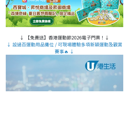
↓ 【免費送】香港運動節2026電子門票！↓
↓ 設過百運動用品攤位 / 可現場體驗多項新穎運動及觀賞
賽事🔥 ↓