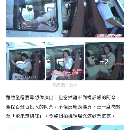
+2
點擊圖片放大
雖然全程要靠想像演出，但當然難不到視后級的阿佘，
全程百分百投入的阿佘，不但反應勁逼真，更一度肉緊
至「飛甩無線咪」，令整個拍攝現場充滿歡樂氣氛。