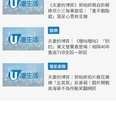
《夫妻的博弈》郭柏妍親自拆解
綠茶小三無辜妝容：「重手胭脂
妝」落足心思有玄機
娛樂
夫妻的博弈｜《嚦咕嚦咕》「奶
奶」黃文慧驚喜登場！相隔40年
重返TVB全因一原因
電影劇集
夫妻的博弈｜郭柏妍拍片瘋狂撒
嬌「生氣氣」反差萌！戲外開戰
高海寧不為所動笑翻網民