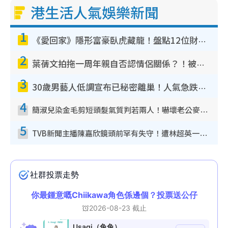
港生活人氣娛樂新聞
1
《愛回家》隱形富豪臥虎藏龍！盤點12位財氣逼人的有錢藝人：呢位靚女3億身家唔憂做
2
葉蒨文拍拖一周年親自否認情侶關係？！被質疑感情造假竟稱GM「普通同事」
3
30歲男藝人低調宣布已秘密離巢！人氣急跌變失蹤人口︰「這幾年過得並不容易」
4
簡淑兒染金毛剪短頭髮氣質判若兩人！嚇壞老公麥大力都認唔出：「你做咩事？」
5
TVB新聞主播陳嘉欣鏡頭前罕有失守！遭林超英一句說話突襲嚇親當場大笑