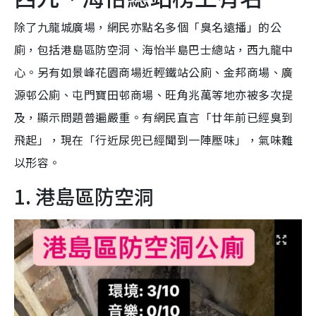
除了九龍城廣場，網民亦點名多個「臭名遠播」的公
廁，包括港島區防空洞、海怡半島巴士總站，西九龍中
心。另有如景峰花園商場近輕鐵站公廁、金邦商場、廣
源邨公廁、屯門寶田邨商場、旺角兆萬等地亦被多次提
及，顯示問題普遍嚴重。有網民直言「廿年前已經臭到
飛起」，現在「行近尿兜已經聞到一陣壓味」，氣味難
以形容。
1. 港島區防空洞