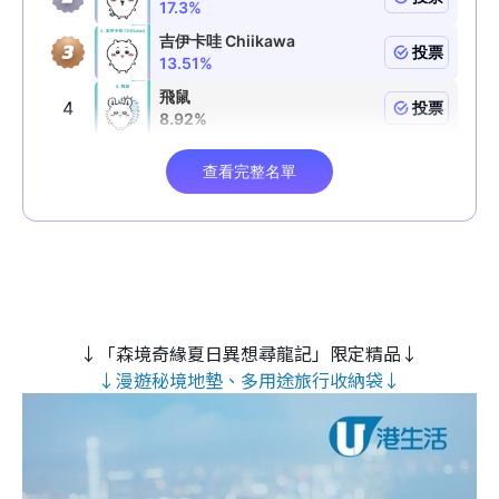
↓「森境奇緣夏日異想尋龍記」限定精品↓
↓漫遊秘境地墊、多用途旅行收納袋↓