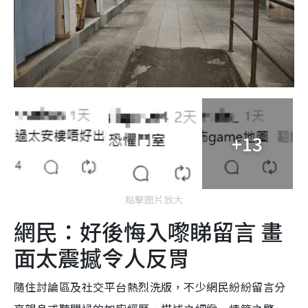
+13
點擊圖片放大
網民：好後悔入嚟睇留言 畫
面太震撼令人反胃
隨住討論區及社交平台熱烈洗版，不少網民紛紛留言分