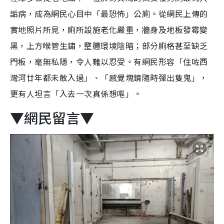
詬病，成為網民心目中「最恐怖」公廁。從網民上傳的
實地照片所見，廁所設施老化嚴重，牆身及地板發霉變
黑，上方喉管生鏽，整體環境陰暗；部分廁格甚至缺乏
門板，毫無私隱，令人難以忍受。有網民形容「住咗西
灣河廿年都未敢入過」、「感覺塊鏡隨時彈出隻鬼」，
更有人坦言「入去一次真係想嘔」。
▼網民留言▼