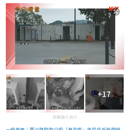
+17
點擊圖片放大
一線搜查｜西沙路臨時公廁「臭到嘔」市民投訴無門稱