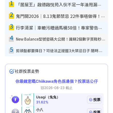
1
「居屋王」啟德啟悅苑入伙不足一年淪甩漏之王！插頭噴火花致大停電 多戶業主全屋家電報銷
2
鬼門開2026｜8.13鬼節禁忌 22件事唔做得！燒肉、刺身要少食？半夜勿吹口哨/打呢個電話
3
行李清潔｜車轆污糟過馬桶58倍！專家警告忌用酒精抹 教1招免污手除菌
4
New Balance型號密碼大公開！識睇2個數字買鞋秒知功能免中伏 附5大熱門鞋款
5
剪頭髮都要擇日？司徒法正提醒3大禁忌日子 隨時剪走財運！呢日剪髮恐「剪壽命」？