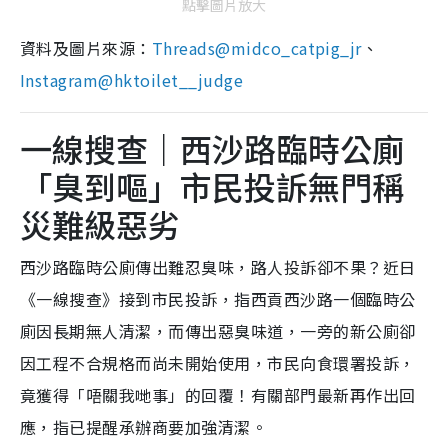
點擊圖片放大
資料及圖片來源：
Threads@midco_catpig_jr
、
Instagram@hktoilet__judge
一線搜查｜西沙路臨時公廁
「臭到嘔」市民投訴無門稱
災難級惡劣
西沙路臨時公廁傳出難忍臭味，路人投訴卻不果？近日
《一線搜查》接到市民投訴，指西貢西沙路一個臨時公
廁因長期無人清潔，而傳出惡臭味道，一旁的新公廁卻
因工程不合規格而尚未開始使用，市民向食環署投訴，
竟獲得「唔關我哋事」的回覆！有關部門最新再作出回
應，指已提醒承辦商要加強清潔。