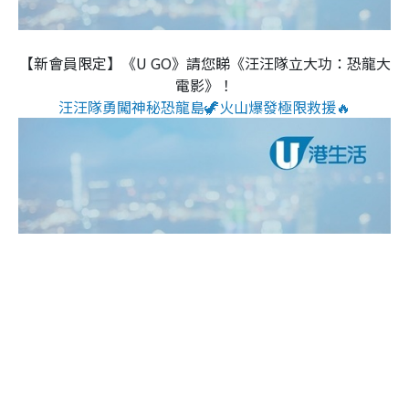
【新會員限定】《U GO》請您睇《汪汪隊立大功：恐龍大
電影》！
汪汪隊勇闖神秘恐龍島🦖火山爆發極限救援🔥