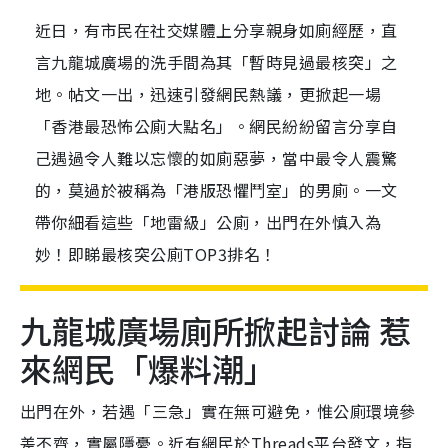
近日，有市民在社交媒體上分享親身如廁經歷，直
言九龍城廣場的洗手間為其「暫時見過最核突」之
地。帖文一出，迅速引發網民熱議，更掀起一場
「香港最恐怖公廁大點名」。網民紛紛留言分享自
己遇過令人難以忘懷的如廁惡夢，當中最令人震驚
的，莫過於被稱為「港版恐懼鬥室」的男廁。一文
帶你細看這些「地雷級」公廁，出門在外慎入為
妙！即睇最核突公廁TOP3排名！
九龍城廣場廁所掀起討論 惹
來網民「爆料潮」
出門在外，若遇「三急」實在無可避免，惟公廁環境參
差不齊，實屬隱憂。近有網民於Threads平台發文，指