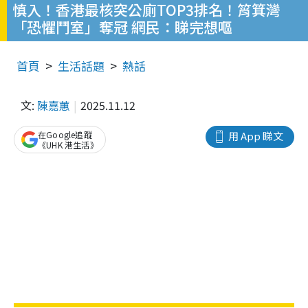
慎入！香港最核突公廁TOP3排名！筲箕灣
「恐懼鬥室」奪冠 網民：睇完想嘔
首頁
生活話題
熱話
文:
陳嘉蕙
2025.11.12
在Google追蹤
用 App 睇文
《UHK 港生活》