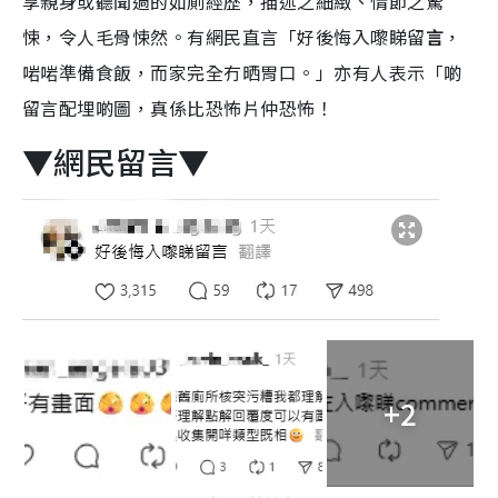
享親身或聽聞過的如廁經歷，描述之細緻、情節之驚
悚，令人毛骨悚然。有網民直言「好後悔入嚟睇留
言
，
啱啱準備食飯，而家完全冇晒胃口。」亦有人表示「啲
留言配埋啲圖，真係比恐怖片仲恐怖！
▼網民留言▼
+2