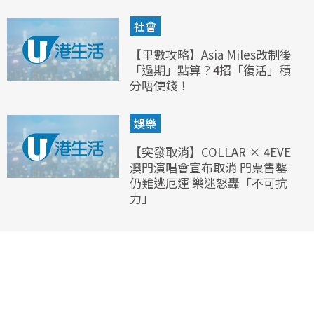
社會
【里數攻略】Asia Miles改制後
「過期」點算？4招「復活」積
分唔使錢！
娛樂
【突發取消】COLLAR × 4EVE
澳門演唱會宣布取消 門票售罄
仍難逃厄運 樂迷怒轟「不可抗
力」