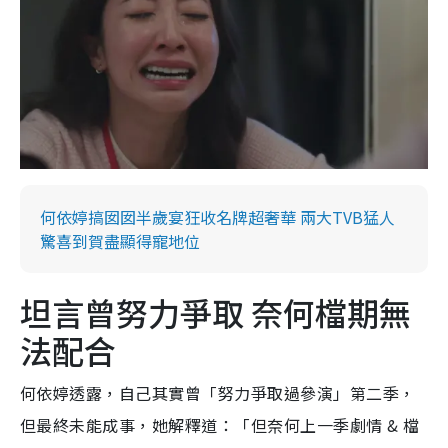
何依婷搞囡囡半歲宴狂收名牌超奢華 兩大TVB猛人
驚喜到賀盡顯得寵地位
坦言曾努力爭取 奈何檔期無
法配合
何依婷透露，自己其實曾「努力爭取過參演」第二季，
但最終未能成事，她解釋道：「但奈何上一季劇情 & 檔