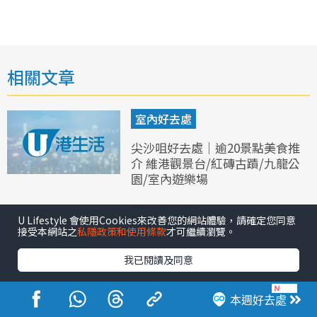
相關文章
室內好去處
尖沙咀好去處｜逾20景點美食推
介 維港觀景台/紅磚古蹟/九龍公
園/室內遊樂場
室內好去處
U Lifestyle 會使用Cookies來改善您的網站體驗，請確定您同意
接受本網站之
私隱政策和使用條款
才可繼續瀏覽。
10大香港海景好去處推介！半島
我已閱讀及同意
直升機連下午茶/海景餐廳/海上
酒吧
本週好去處
戶外郊遊