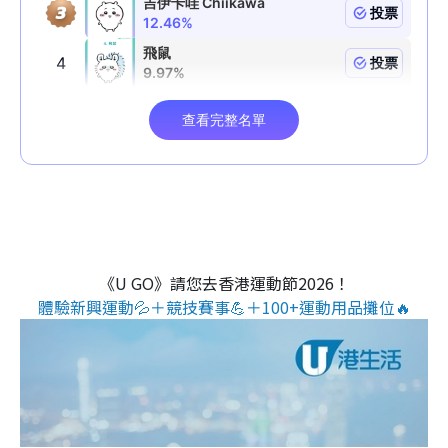
《U GO》請您去香港運動節2026！
體驗新興運動💦＋競技賽事💪＋100+運動用品攤位🔥