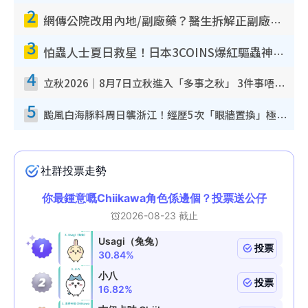
2
網傳公院改用內地/副廠藥？醫生拆解正副廠分別 揭4類人換藥隨時出事
3
怕蟲人士夏日救星！日本3COINS爆紅驅蟲神器$45起 1招「全程免觸碰」輕鬆搞定小強
4
立秋2026｜8月7日立秋進入「多事之秋」 3件事唔做得！專家教6招開運 清枱頭／銀包納氣接好運
5
颱風白海豚料周日襲浙江！經歷5次「眼牆置換」極罕見 成登陸內地最長途颱風