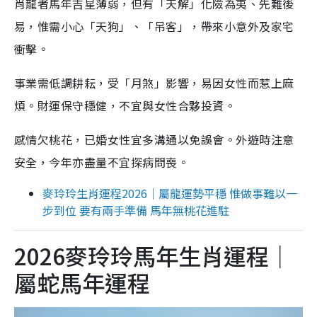
肖龍者馬年吉星薄弱，但有「天解」化險為夷、先難後
易，惟需小心「天狗」、「吊客」，帶來小意外及家宅
衝擊。
事業需低調耕耘，受「月煞」影響，易因女性而惹上麻
煩。財運保守穩健，不宜與女性合夥投資。
感情欠桃花，已婚女性宜多溝通以免誤會。外遊時注意
安全，今年亦盡量不宜探病問喪。
麥玲玲生肖運程2026｜屬龍運勢平穩 惟做事難以一
步到位 要有兩手準備 馬年無桃花進駐
2026麥玲玲馬年生肖運程｜
屬蛇馬年運程