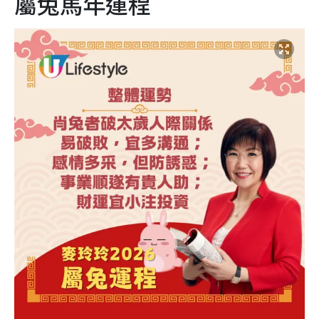
屬兔馬年運程