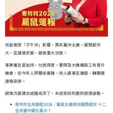
肖鼠者受「子午沖」影響，馬年屬沖太歲，運勢起伏
大，宜謹慎求變，避免重大決策。
事業獲吉星加持，仕途得意，警隊及大機構員工有晉升
機會，但今年人際關係複雜，待人處事宜謙遜，轉職需
謹慎安排。
感情方面適合結婚或添丁，未成家的則要防感情波動。
麥玲玲生肖運程2026｜屬鼠太歲相沖運勢起伏 十二
生肖當中變化最大？