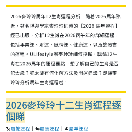
2026麥玲玲馬年12生肖運程分析｜隨着2026馬年臨
近，著名堪輿學家麥玲玲師傅的【2026 馬年運程】
經已出版，分析12生肖在2026丙午年的詳細運程，
包括事業運、財運、感情運、健康運，以及整體吉
凶運程。ULifestyle獲麥玲玲師傅授權，輯錄12生
肖在2026馬年的運程要點。想了解自己的生肖是否
犯太歲？犯太歲有何化解方法及開運建議？即睇麥
玲玲分析馬年生肖運程啦！
2026麥玲玲十二生肖運程逐
個睇
🐍
屬蛇運程
｜🐎
屬馬運程
｜🐏
屬羊運程