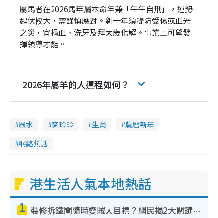
屬馬者在2026馬年屬本命年兼「午午自刑」，運勢
起伏較大，需謹慎應對。新一年須提防受傷或血光
之災，宜捐血、洗牙及拜太歲化解。事業上可望發
揮領導才能。
2026年屬羊的人運程如何？
風水
麥玲玲
生肖
農曆新年
網絡熱話
港生活人氣本地熱話
1
裝修拆鐵閘隨時變賊人目標？網民揭2大關鍵用途：裝新式等於白裝？附新舊鐵閘分別