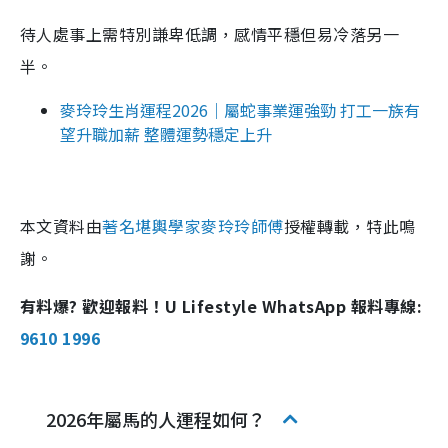
待人處事上需特別謙卑低調，感情平穩但易冷落另一
半。
麥玲玲生肖運程2026｜屬蛇事業運強勁 打工一族有
望升職加薪 整體運勢穩定上升
本文資料由
著名堪輿學家麥玲玲師傅
授權轉載，特此鳴
謝。
有料爆? 歡迎報料！U Lifestyle WhatsApp 報料專線:
9610 1996
2026年屬馬的人運程如何？