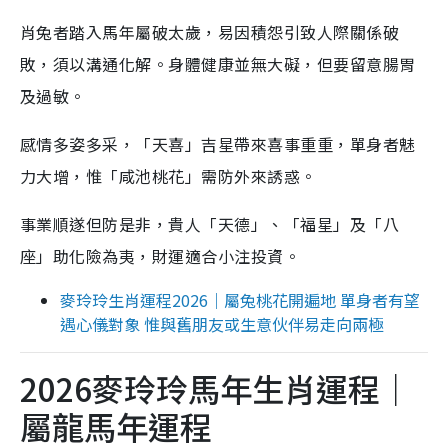
肖兔者踏入馬年屬破太歲，易因積怨引致人際關係破
敗，須以溝通化解。身體健康並無大礙，但要留意腸胃
及過敏。
感情多姿多采，「天喜」吉星帶來喜事重重，單身者魅
力大增，惟「咸池桃花」需防外來誘惑。
事業順遂但防是非，貴人「天德」、「福星」及「八
座」助化險為夷，財運適合小注投資。
麥玲玲生肖運程2026｜屬兔桃花開遍地 單身者有望
遇心儀對象 惟與舊朋友或生意伙伴易走向兩極
2026麥玲玲馬年生肖運程｜
屬龍馬年運程