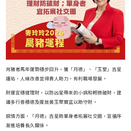
肖豬者馬年運勢穩步回升，獲「月德」、「玉堂」吉星
護佑，人緣改善並得貴人助力，有利職場發展。
財運宜穩健理財，以防凶星帶來的小病和輕微破財，建
議多行善積德及擺放黃玉聚寶盆以助守財。
感情方面，「月德」吉星助單身者拓展社交圈，宜循序
漸進培養長久關係。