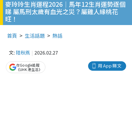
麥玲玲生肖運程2026｜馬年12生肖運勢逐個
睇 屬馬刑太歲有血光之災？屬雞人緣桃花
旺！
首頁
生活話題
熱話
文:
陸秋燕
2026.02.27
在Google追蹤
用 App 睇文
《UHK 港生活》