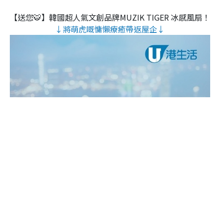
【送您🐯】韓國超人氣文創品牌MUZIK TIGER 冰感風扇！
↓將萌虎嘅慵懶療癒帶返屋企↓