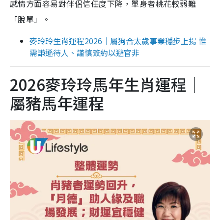
感情方面容易對伴侶信任度下降，單身者桃花較弱難
「脫單」。
麥玲玲生肖運程2026｜屬狗合太歲事業穩步上揚 惟
需謙遜待人、謹慎簽約以避官非
2026麥玲玲馬年生肖運程｜
屬豬馬年運程