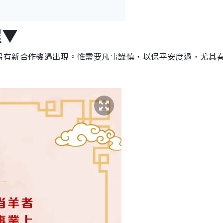
程▼
易有新合作機遇出現。惟需要凡事謹慎，以保平安度過，尤其