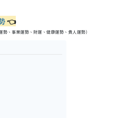
勢
👈
情運勢、事業運勢、財運、健康運勢、貴人運勢）