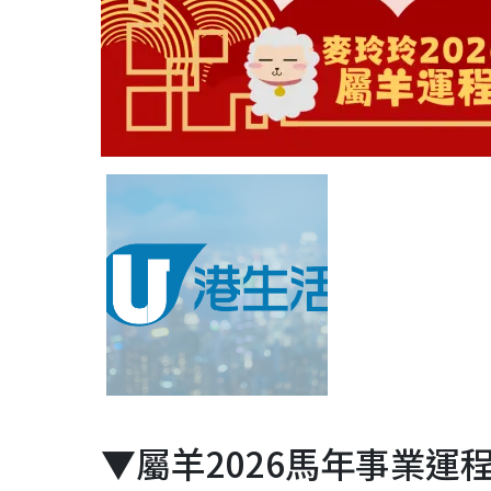
▼屬羊2026馬年事業運