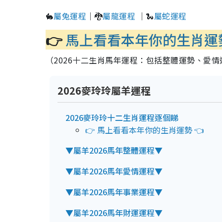
🐇
屬兔運程
｜🐉
屬龍運程
｜🐍
屬蛇運程
👉
馬上看看本年你的生肖運
（2026十二生肖馬年運程：包括整體運勢、愛
2026
麥玲玲屬羊
運程
2026麥玲玲十二生肖運程逐個睇
👉 馬上看看本年你的生肖運勢 👈
▼屬羊2026馬年整體運程▼
▼屬羊2026馬年愛情運程▼
▼屬羊2026馬年事業運程▼
▼屬羊2026馬年財運運程▼