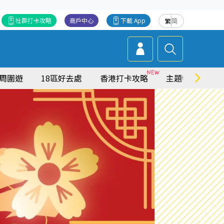
社群打卡攻略
商戶中心
下載 App
繁
简
周圍遊
18區好去處
香港打卡攻略
主題特集