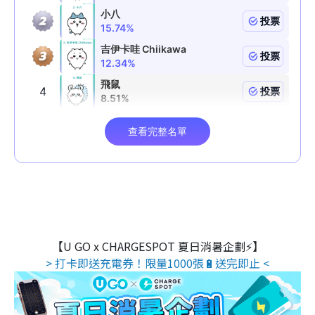
【U GO x CHARGESPOT 夏日消暑企劃⚡】
> 打卡即送充電券！限量1000張🔋送完即止 <