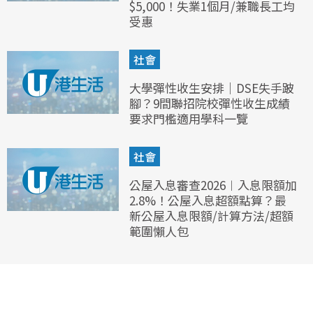
$5,000！失業1個月/兼職長工均
受惠
社會
大學彈性收生安排｜DSE失手跛
腳？9間聯招院校彈性收生成績
要求門檻適用學科一覽
社會
公屋入息審查2026︱入息限額加
2.8%！公屋入息超額點算？最
新公屋入息限額/計算方法/超額
範圍懶人包