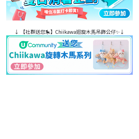
↓ 【社群送您🎠】Chiikawa迴旋木⾺吊飾公仔✨↓