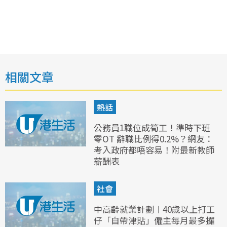
相關文章
熱話
公務員1職位成筍工！準時下班
零OT 辭職比例得0.2%？網友：
考入政府都唔容易！附最新教師
薪酬表
社會
中高齡就業計劃︱40歲以上打工
仔「自帶津貼」僱主每月最多攞