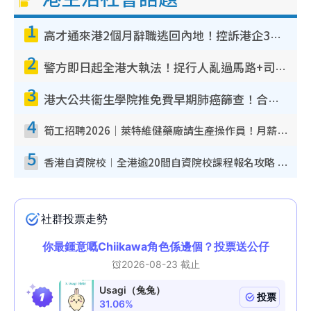
1
高才通來港2個月辭職逃回內地！控訴港企3宗罪 歎微管理極窒息
2
警方即日起全港大執法！捉行人亂過馬路+司機不專注駕駛！亂過馬路罰$2000
3
港大公共衞生學院推免費早期肺癌篩查！合資格人士將獲全額資助定期血液化驗／電腦斷層掃描／風險評估
4
筍工招聘2026｜萊特維健藥廠請生產操作員！月薪高達$1.7萬 冷氣廠房/五天工作/保證雙糧
5
香港自資院校︱全港逾20間自資院校課程報名攻略 留位費可退/申請日期/報名連結