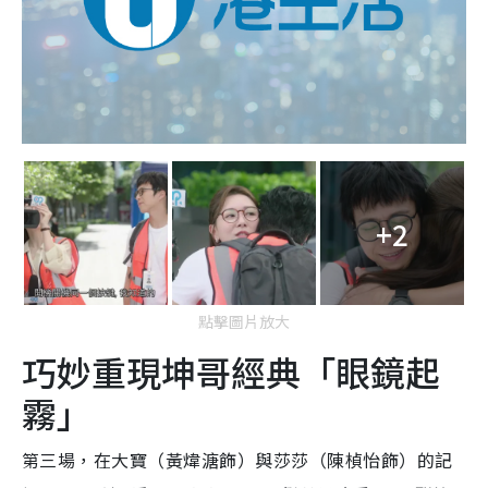
+2
點擊圖片放大
巧妙重現坤哥經典「眼鏡起
霧」
第三場，在大寶（黃煒溏飾）與莎莎（陳楨怡飾）的記