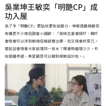
吳業坤王敏奕「明艷CP」成
功入屋
為了令「明艷CP」更貼地更有說服力，坤哥透露與敏奕
有構思不少情侶甜蜜小細節：「我哋主要會傾吓、睇吓
會唔會可以滲到啲情侶嘅感覺出嚟、但又唔會好突兀。
譬如話會唔會大家飲埋同一支水？開會時癡埋少少，冇
咗個邊界感，希望觀眾可以睇到呢啲設計啦。」