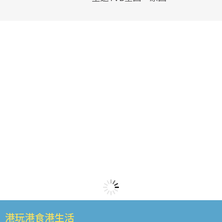
港玩港食港生活