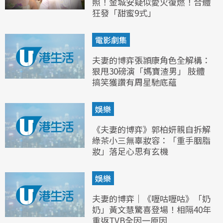
照！金城安疑似愛火復燃！合體
狂發「甜蜜9式」
電影劇集
夫妻的博弈張頴康角色全解構：
狠甩30磅演「媽寶渣男」 肢體
搞笑獲讚有周星馳底蘊
娛樂
《夫妻的博弈》郭柏妍親自拆解
綠茶小三無辜妝容：「重手胭脂
妝」落足心思有玄機
娛樂
夫妻的博弈｜《嚦咕嚦咕》「奶
奶」黃文慧驚喜登場！相隔40年
重返TVB全因一原因