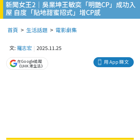
新聞女王2｜吳業坤王敏奕「明艷CP」成功入
屋 自度「貼地甜蜜招式」增CP感
首頁
生活話題
電影劇集
文:
羅志宏
2025.11.25
在Google追蹤
用 App 睇文
《UHK 港生活》