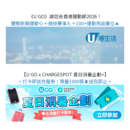
《U GO》請您去香港運動節2026！
體驗新興運動💦＋競技賽事💪＋100+運動用品攤位🔥
【U GO x CHARGESPOT 夏日消暑企劃⚡】
> 打卡即送充電券！限量1000張🔋送完即止 <