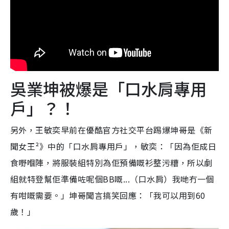
吳業坤被爆是「口水肩專用
戶」？！
另外，王敏奕早前在優酷官方社交平台踢爆坤哥是《新
聞女王²》中的「口水肩專用戶」，敏奕：「因為佢成日
食嘢嗰陣，將服裝組特別為佢預備嘅衫整污糟，所以劇
組就特登幫佢準備咗呢個BB嘅...（口水肩）我哋冇一個
有咁嘅需要。」坤哥聞言搞笑回應：「我可以用到60
歲！」