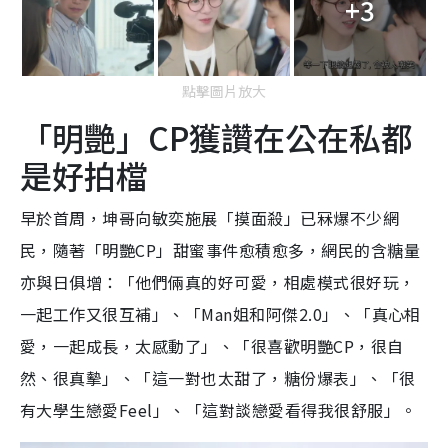
+3
點擊圖片放大
「明艷」CP獲讚在公在私都
是好拍檔
早於首周，坤哥向敏奕施展「摸面殺」已冧爆不少網
民，隨著「明艷CP」甜蜜事件愈積愈多，網民的含糖量
亦與日俱增：「他們倆真的好可愛，相處模式很好玩，
一起工作又很互補」、「Man姐和阿傑2.0」、「真心相
愛，一起成長，太感動了」、「很喜歡明艷CP，很自
然、很真摰」、「這一對也太甜了，糖份爆表」、「很
有大學生戀愛Feel」、「這對談戀愛看得我很舒服」。