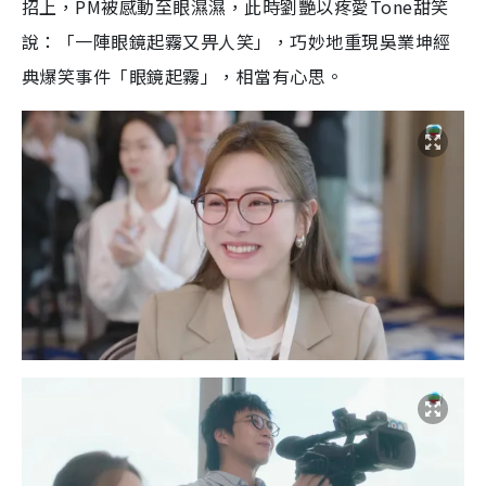
招上，PM被感動至眼濕濕，此時劉艷以疼愛Tone甜笑
說：「一陣眼鏡起霧又畀人笑」，巧妙地重現吳業坤經
典爆笑事件「眼鏡起霧」，相當有心思。