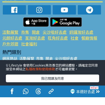
活動展覽
市集
開倉
尖沙咀好去處
銅鑼灣好去處
元朗好去處
荃灣好去處
旺角好去處
社會
餐廳情報
戶外郊遊
社會福利
熱門類別
網民熱話
活動展覽
市集
開倉
尖沙咀好去處
銅鑼灣好去處
元朗好去處
荃灣好去處
旺角好去處
社會
U Lifestyle 會使用Cookies來改善您的網站體驗，請確定您同意
接受本網站之
私隱政策和使用條款
才可繼續瀏覽。
餐廳情報
戶外郊遊
熱門標籤
我已閱讀及同意
#UGO搵好去處
#人氣活動推介
#美食社群熱話
#親子玩樂好去處
#ULifestyle應用程式
#限時搶
本週好去處
#UJetso禮物放送
#ULifestyle商戶中心
#著數
#網絡熱話