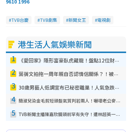
9610 1996
TVB台慶
TVB劇集
新聞女王
電視劇
港生活人氣娛樂新聞
1
《愛回家》隱形富豪臥虎藏龍！盤點12位財氣逼人的有錢藝人：呢位靚女3億身家唔憂做
2
葉蒨文拍拖一周年親自否認情侶關係？！被質疑感情造假竟稱GM「普通同事」
3
30歲男藝人低調宣布已秘密離巢！人氣急跌變失蹤人口︰「這幾年過得並不容易」
4
簡淑兒染金毛剪短頭髮氣質判若兩人！嚇壞老公麥大力都認唔出：「你做咩事？」
5
TVB新聞主播陳嘉欣鏡頭前罕有失守！遭林超英一句說話突襲嚇親當場大笑