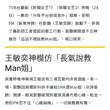
TVB台慶劇《新聞女王²》（新聞女王2）昨晚（24
日）一集的「升降平台倒塌意外」個案。家明
PM（吳業坤飾）在劉艷（王敏奕飾）鼓勵下、參與
了攝影師工會發起的罷工行動，劉艷期間還不忘神
模仿「滔滔不絕說教Man姐」，場口搞笑。
王敏奕神模仿「長氣說教
Man姐」
其實昨晚坤哥與
有三場互動均非常甜蜜。第一
王敏奕
場，劉艷因將獨家料拱手讓給SNK遭Man姐（佘詩曼
飾）鬧爆，眼見劉艷被鬧到眼濕濕兼冇晒心機，乾坐一
旁的PM忍不住「心痛扁嘴」，一切無聲勝有聲。