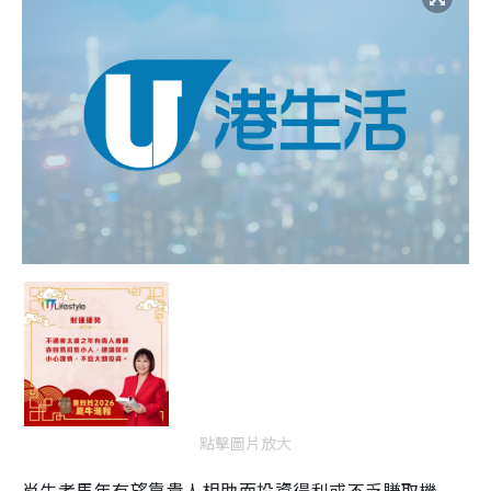
點擊圖片放大
肖牛者馬年有望靠貴人相助而投資得利或不乏賺取機