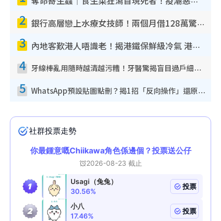
奪命寄生蟲｜食生菜狂瀉首現死者！疫潮惡化錄1.8萬宗病例 揭洗菜3大謬誤
2
銀行高層戀上水療女技師！兩個月借128萬驚覺「沉船」沉落火海 揭背後疑似邪教操控賣淫
3
內地客歎港人唔識老！揭港鐵保鮮級冷氣 港人求放過：咪投訴
4
牙線棒亂用隨時越清越污糟！牙醫驚揭盲目過戶細菌恐致蛀牙：呢種先係日常真保養
5
WhatsApp預設貼圖點刪？揭1招「反向操作」還原簡潔介面 附3步實測教學