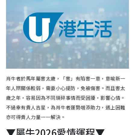
肖牛者於馬年屬害太歲，「害」有陷害一意，意喻新一
年人際關係較弱，需要小心提防，免被傷害。而且害太
歲之年，容易因為不同瑣碎事情而受困擾，影響心情。
不過幸有貴人吉星，為肖牛者運勢增添助力，遇上困難
亦可得貴人力量一一解決。
▼屬牛2026愛情運程▼