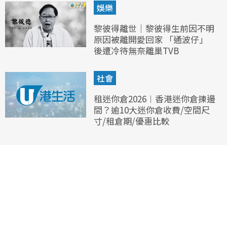
娛樂
黎彼得離世｜黎彼得生前因不明
原因被離開愛回家 「通波仔」
後遭冷待無奈離巢TVB
社會
租迷你倉2026︱香港迷你倉揀邊
間？逾10大迷你倉收費/空間尺
寸/租倉期/優惠比較