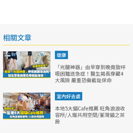
相關文章
健康
「光腿神器」由早穿到晚竟致呼
吸困難送急症！醫生揭長穿藏4
大風險 嚴重恐需截趾保命
室內好去處
本地5大貓Cafe推薦 旺角浪浪收
容所/人寵共用空間/荃灣貓之茶
房