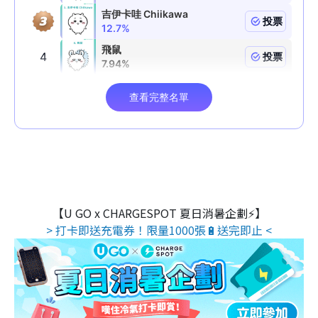
【U GO x CHARGESPOT 夏日消暑企劃⚡】
> 打卡即送充電券！限量1000張🔋送完即止 <