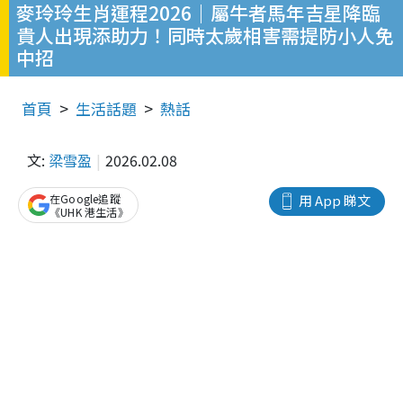
麥玲玲生肖運程2026｜屬牛者馬年吉星降臨
貴人出現添助力！同時太歲相害需提防小人免
中招
首頁
生活話題
熱話
文:
梁雪盈
2026.02.08
在Google追蹤
用 App 睇文
《UHK 港生活》