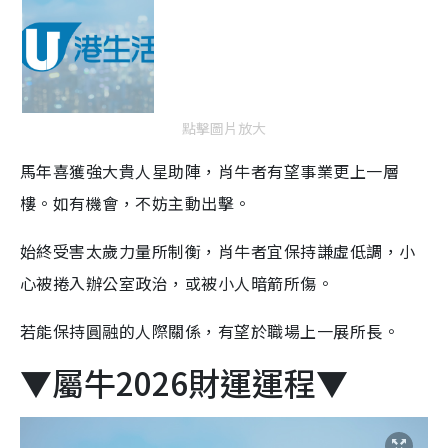
點擊圖片放大
馬年喜獲強大貴人星助陣，肖牛者有望事業更上一層
樓。如有機會，不妨主動出擊。
始終受害太歲力量所制衡，肖牛者宜保持謙虛低調，小
心被捲入辦公室政治，或被小人暗箭所傷。
若能保持圓融的人際關係，有望於職場上一展所長。
▼屬牛2026財運運程▼