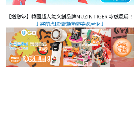
【送您🐯】韓國超人氣文創品牌MUZIK TIGER 冰感風扇！
↓將萌虎嘅慵懶療癒帶返屋企↓