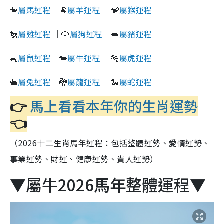
🐎
屬馬運程
｜🐏
屬羊運程
｜🐒
屬猴運程
🐔
屬雞運程
｜🐶
屬狗運程
｜🐖
屬豬運程
🐀
屬鼠運程
｜🐄
屬牛運程
｜🐅
屬虎運程
🐇
屬兔運程
｜🐉
屬龍運程
｜🐍
屬蛇運程
👉
馬上看看本年你的生肖運勢
👈
（2026十二生肖馬年運程：包括整體運勢、愛情運勢、
事業運勢、財運、健康運勢、貴人運勢）
▼屬牛2026馬年整體運程▼