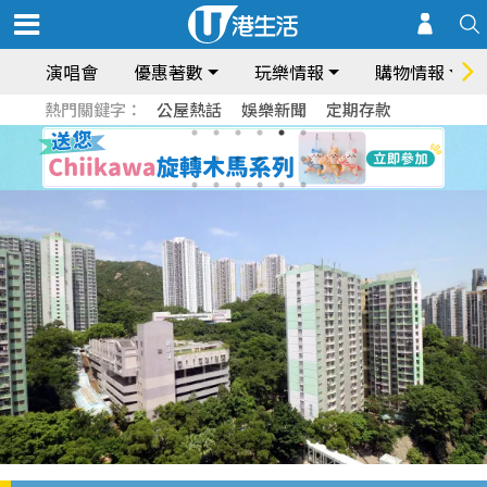
演唱會
優惠著數
玩樂情報
購物情報
熱門關鍵字：
公屋熱話
娛樂新聞
定期存款