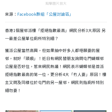
點擊圖片放大
來源：
Facebook群組「公屋討論區」
香港1個屋邨派樓「拒絕指數最高」網民分析3大原因 另
一最差公屋單位廁所特別細？
獲派公屋當然高興，但如果抽中好多人都唔願要的屋
邨，就好「頭痕」！近日有網民替朋友詢問屯門蝴蝶邨
公屋是否好住，惹來網民熱議！網民表示蝴蝶邨是首派
拒絕指數最高的第一位，更分析4大「冇人要」原因！樓
主又問及同樣位於屯門的另一屋邨，網民則指廁所特別
細勿要！