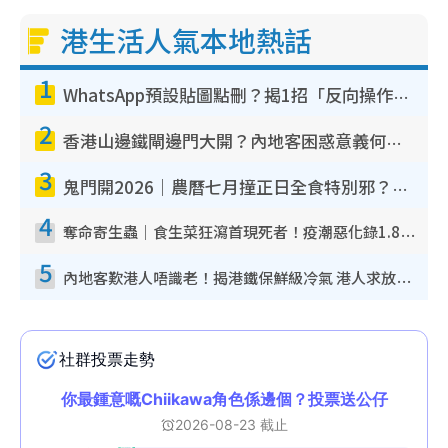
港生活人氣本地熱話
1
WhatsApp預設貼圖點刪？揭1招「反向操作」還原簡潔介面 附3步實測教學
2
香港山邊鐵閘邊門大開？內地客困惑意義何在！網民神回覆：呢種叫法理性防禦
3
鬼門開2026｜農曆七月撞正日全食特別邪？專家警告切忌做一事！揭4大禁忌+2招保平安
4
奪命寄生蟲｜食生菜狂瀉首現死者！疫潮惡化錄1.8萬宗病例 揭洗菜3大謬誤
5
內地客歎港人唔識老！揭港鐵保鮮級冷氣 港人求放過：咪投訴