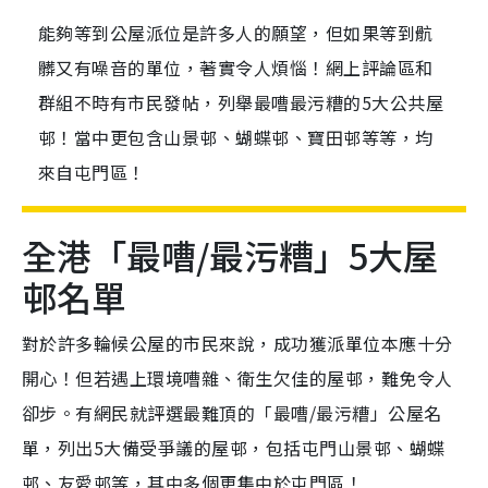
能夠等到公屋派位是許多人的願望，但如果等到骯
髒又有噪音的單位，著實令人煩惱！網上評論區和
群組不時有市民發帖，列舉最嘈最污糟的5大公共屋
邨！當中更包含山景邨、蝴蝶邨、寶田邨等等，均
來自屯門區！
全港「最嘈/最污糟」5大屋
邨名單
對於許多輪候公屋的市民來說，成功獲派單位本應十分
開心！但若遇上環境嘈雜、衛生欠佳的屋邨，難免令人
卻步。有網民就評選最難頂的「最嘈/最污糟」公屋名
單，列出5大備受爭議的屋邨，包括屯門山景邨、蝴蝶
邨、友愛邨等，其中多個更集中於屯門區！