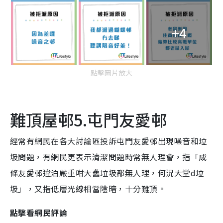
+4
點擊圖片放大
難頂屋邨5.屯門友愛邨
經常有網民在各大討論區投訴屯門友愛邨出現噪音和垃
圾問題，有網民更表示清潔問題時常無人理會，指「成
條友愛邨違泊嚴重咁大舊垃圾都無人理，何況大堂d垃
圾」，又指低層光線相當陰暗，十分難頂。
點擊看網民評論