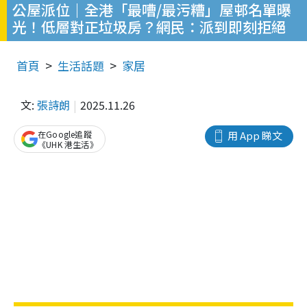
公屋派位｜全港「最嘈/最污糟」屋邨名單曝
光！低層對正垃圾房？網民：派到即刻拒絕
首頁
生活話題
家居
文:
張詩朗
2025.11.26
在Google追蹤
用 App 睇文
《UHK 港生活》