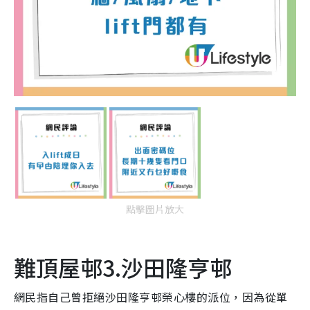
點擊圖片放大
難頂屋邨3.沙田隆亨邨
網民指自己曾拒絕沙田隆亨邨榮心樓的派位，因為從單