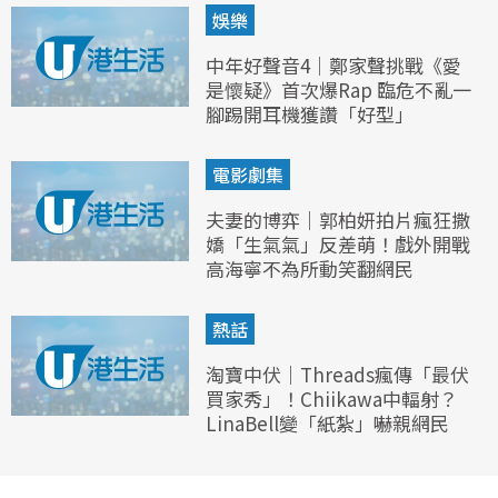
娛樂
中年好聲音4｜鄭家聲挑戰《愛
是懷疑》首次爆Rap 臨危不亂一
腳踢開耳機獲讚「好型」
電影劇集
夫妻的博弈｜郭柏妍拍片瘋狂撒
嬌「生氣氣」反差萌！戲外開戰
高海寧不為所動笑翻網民
熱話
淘寶中伏｜Threads瘋傳「最伏
買家秀」！Chiikawa中輻射？
LinaBell變「紙紮」嚇親網民