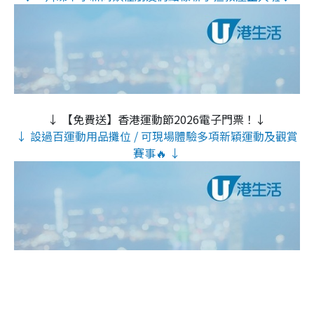
↓ 【免費送】香港運動節2026電子門票！↓
↓ 設過百運動用品攤位 / 可現場體驗多項新穎運動及觀賞
賽事🔥 ↓