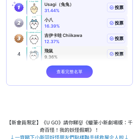
【新會員限定】《U GO》請你睇👹《蠟筆小新劇場版：千
奇百怪！我的妖怪假期》！
↓一齊睇下小新同妖怪朋友們點樣聯手拯救屋企人啦↓