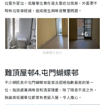
位窗外望出，低層單位實在是太靠近垃圾房，外面更不
時有垃圾車經過，造成衛生與噪音雙重問題。
+6
點擊圖片放大
難頂屋邨4.屯門蝴蝶邨
不少網民表示屯門蝴蝶邨是首派拒絕指數最高的第一
位，指該處兼具噪音和清潔隱憂，除了隔音不良之外，
無論高低層單位都曾有老鼠入屋，令人擔心。