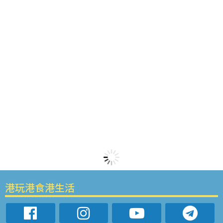
港玩港食港生活