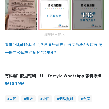
+30
點擊圖片放大
香港1個屋邨派樓「拒絕指數最高」網民分析3大原因 另
一最差公屋單位廁所特別細？
有料爆? 歡迎報料！U Lifestyle WhatsApp 報料專線:
9610 1996
屯門
青衣
沙田
網絡熱話
公屋