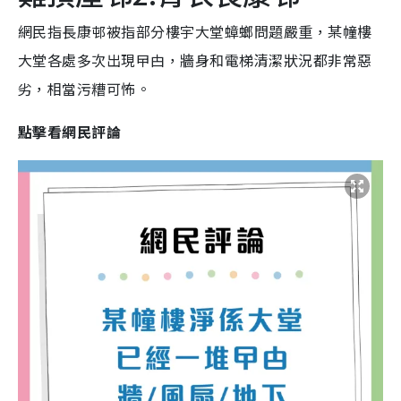
網民指長康邨被指部分樓宇大堂蟑螂問題嚴重，某幢樓
大堂各處多次出現曱甴，牆身和電梯清潔狀況都非常惡
劣，相當污糟可怖。
點擊看網民評論