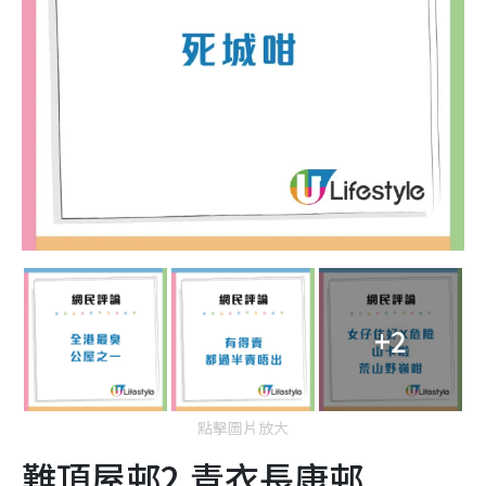
+2
點擊圖片放大
難頂屋邨2.青衣長康邨