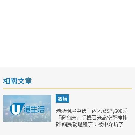
相關文章
熱話
港漂租屋中伏︱內地女$7,600睡
「窗台床」手機百米高空墮樓摔
碎 網民勸退租事︰被中介坑了