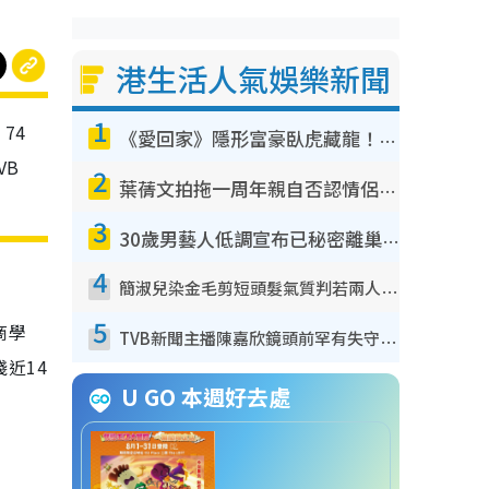
港生活人氣娛樂新聞
1
74
《愛回家》隱形富豪臥虎藏龍！盤點12位財氣逼人的有錢藝人：呢位靚女3億身家唔憂做
VB
2
葉蒨文拍拖一周年親自否認情侶關係？！被質疑感情造假竟稱GM「普通同事」
3
30歲男藝人低調宣布已秘密離巢！人氣急跌變失蹤人口︰「這幾年過得並不容易」
4
簡淑兒染金毛剪短頭髮氣質判若兩人！嚇壞老公麥大力都認唔出：「你做咩事？」
5
商學
TVB新聞主播陳嘉欣鏡頭前罕有失守！遭林超英一句說話突襲嚇親當場大笑
近14
U GO 本週好去處