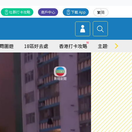
社群打卡攻略
商戶中心
下載 App
繁
简
周圍遊
18區好去處
香港打卡攻略
主題特集