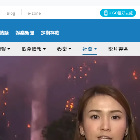
Blog
e-zone
U GO搵好去處
熱話
娛樂新聞
定期存款
情報
飲食情報
娛樂
社會
影片專區