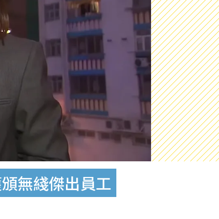
獲頒無綫傑出員工