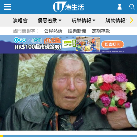
演唱會
優惠著數
玩樂情報
購物情報
熱門關鍵字：
公屋熱話
娛樂新聞
定期存款