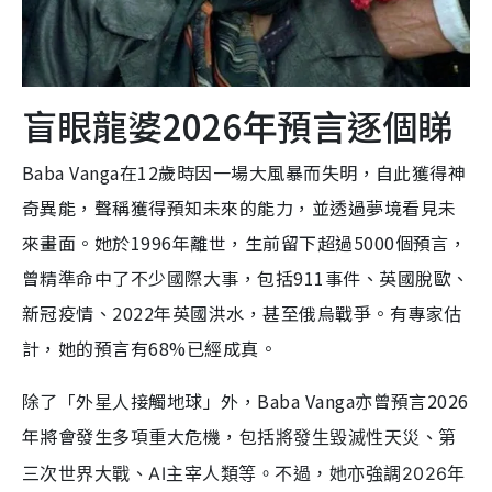
盲眼龍婆2026年預言逐個睇
Baba Vanga在12歲時因一場大風暴而失明，自此獲得神
奇異能，聲稱獲得預知未來的能力，並透過夢境看見未
來畫面。她於1996年離世，生前留下超過5000個預言，
曾精準命中了不少國際大事，包括911事件、英國脫歐、
新冠疫情、2022年英國洪水，甚至俄烏戰爭。有專家估
計，她的預言有68%已經成真。
除了「外星人接觸地球」外，Baba Vanga亦曾預言2026
年將會發生多項重大危機，包括
將發生毀滅性天災、第
三次世界大戰、AI主宰人類等。不過，她亦強調2026年