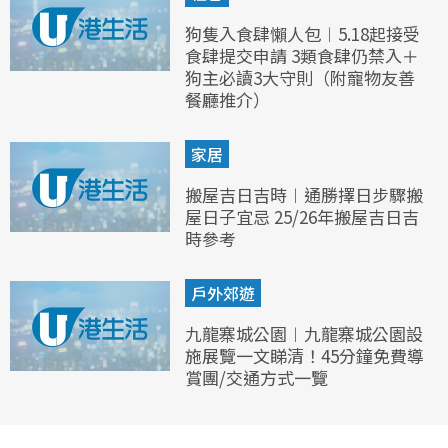
狗隻入食肆懶人包︱5.18起接受
食肆提交申請 3類食肆仍禁入＋
狗主必讀3大守則（附寵物友善
餐廳推介）
家居
搬屋吉日吉時︱通勝擇日步驟搬
屋日子宜忌 25/26年搬屋吉日吉
時參考
戶外郊遊
九龍寨城公園︱九龍寨城公園設
施展覽一文睇清！45分鐘免費導
賞團/交通方式一覽