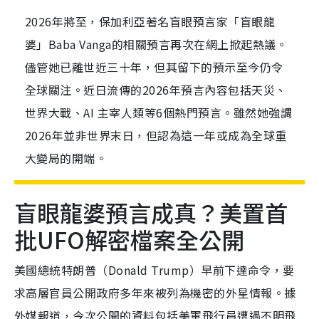
2026年將至，保加利亞著名盲眼預言家「盲眼龍
婆」Baba Vanga的相關預言再次在網上掀起熱議。
儘管她已離世近三十年，但其留下的預示至今仍令
全球關注。近日流傳的2026年預言內容包括天災、
世界大戰、AI 主宰人類等6個熱門預言。雖然她強調
2026年並非世界末日，但認為這一年或成為全球重
大變局的開端。
盲眼龍婆預言成真？美置首
批UFO解密檔案全公開
美國總統特朗普（Donald Trump）早前下達命令，要
求高層官員公開政府多年來被列為機密的外星情報。據
外媒報道，今次公開的資料包括美軍飛行員遭遇不明飛