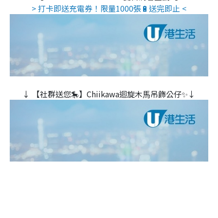
> 打卡即送充電券！限量1000張🔋送完即止 <
↓ 【社群送您🎠】Chiikawa迴旋木⾺吊飾公仔✨↓