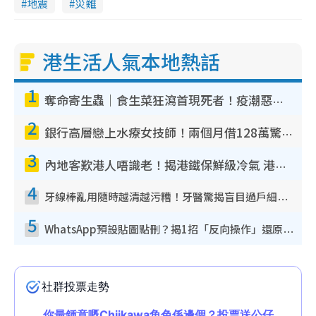
地震
災難
港生活人氣本地熱話
1
奪命寄生蟲｜食生菜狂瀉首現死者！疫潮惡化錄1.8萬宗病例 揭洗菜3大謬誤
2
銀行高層戀上水療女技師！兩個月借128萬驚覺「沉船」沉落火海 揭背後疑似邪教操控賣淫
3
內地客歎港人唔識老！揭港鐵保鮮級冷氣 港人求放過：咪投訴
4
牙線棒亂用隨時越清越污糟！牙醫驚揭盲目過戶細菌恐致蛀牙：呢種先係日常真保養
5
WhatsApp預設貼圖點刪？揭1招「反向操作」還原簡潔介面 附3步實測教學