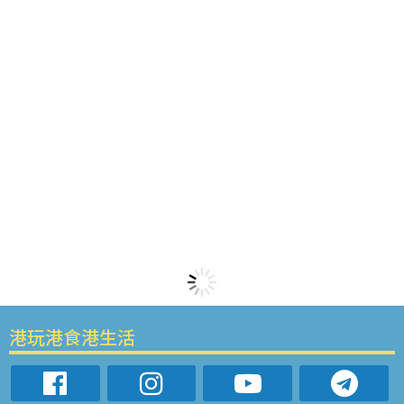
港玩港食港生活