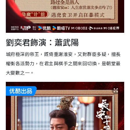
劉奕君飾演：蕭武陽
城府極深的帝王，既倚重謝淮安，又對群臣多疑，擅長
權衡各派勢力，在君主與棋手之間來回切換，是朝堂最
大變數之一。​