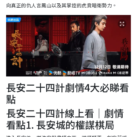
向真正的仇人言鳳山以及其掌控的虎賁暗衛勢力。
長安二十四計劇情4大必睇看
點
長安二十四計線上看｜劇情
看點1. 長安城的權謀棋局