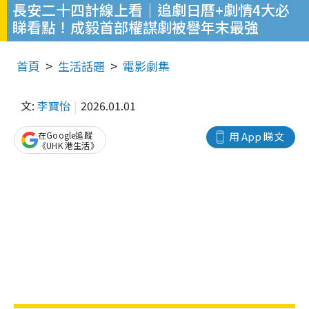
長安二十四計線上看｜追劇日曆+劇情4大必
睇看點！成毅首部權謀劇被譽年末最強
首頁
生活話題
電影劇集
文:
李寶怡
2026.01.01
在Google追蹤
用 App 睇文
《UHK 港生活》