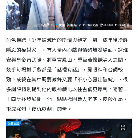
角色橫跨「少年被滅門的崩潰與絕望」到「成年後冷靜
隱忍的權謀家」，有大量內心戲與情緒爆發場面。謝淮
安與皇帝蕭武陽、將軍言鳳山、重臣燕懷謙等人之間，
幾乎每場對手戲都是「話裡有話」，靠眼神和台詞較
勁。成毅在其中既要藏鋒又要「不小心露出破綻」，很
多劇評特別提到他的眼神戲比以往古偶更犀利。隨著二
十四計逐步展開，他一點點掀開敵人老底、反殺布局，
形成強烈「復仇爽劇」節奏。