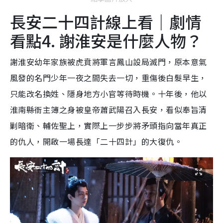
長安二十四計線上看｜劇情
看點4. 謝淮安是什麼人物？
謝淮安幼年家族被虎賁將軍言鳳山設局滅門，原本意氣
風發的名門少年一夜之間失去一切，重傷後白髮早生，
只能改名換姓、隱身地方小官等待時機。十年後，他以
淮南縣衙主簿之身被皇帝蕭武陽召入長安，看似奉旨清
剿暗衛、輔佐聖上，實際上一步步將矛頭指向當年真正
的仇人，開啟一場長達「二十四計」的大復仇。