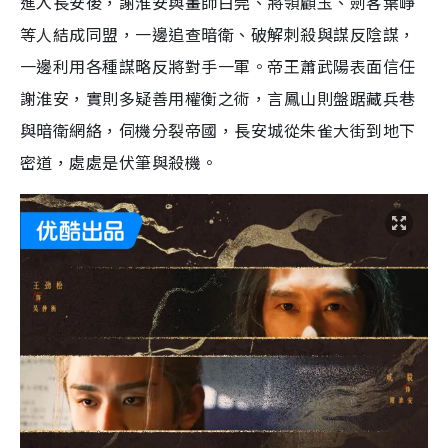
進入長安後，謝淮安與畫師白莞、將領顧玉、劍客葉崢
等人結成同盟，一邊追查暗衛、破解刺殺與謀反陰謀，
一邊利用各種謀略反將對手一軍。帝王蕭武陽表面信任
謝淮安，實則多疑善用權衡之術，言鳳山則盤踞藏兵巷
與暗衛網絡，伺機分裂帝國，長安城從朱雀大街到地下
密道，處處是伏筆與殺機。