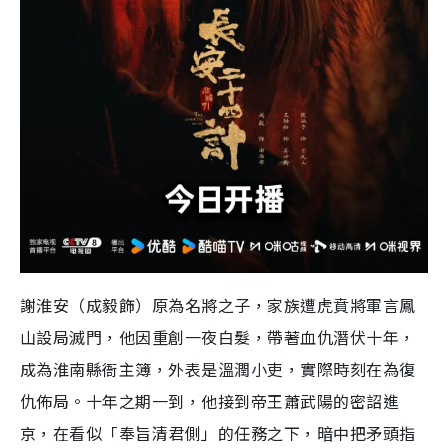
謝淮安（成毅飾）原為名將之子，家族遭虎賁將軍言鳳
山設局滅門，他因重創一夜白髮，帶著血仇潛伏十年，
成為淮南縣衙主簿，外表是溫潤小吏，實際時刻在為復
仇佈局。十年之期一到，他接到帝王蕭武陽的密詔進
京，在看似「奉旨清君側」的任務之下，暗中把矛頭指