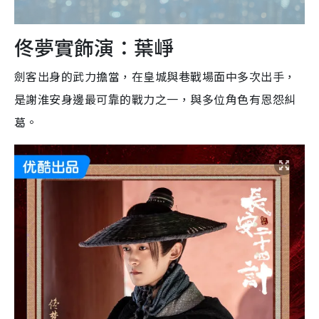
佟夢實飾演：葉崢
劍客出身的武力擔當，在皇城與巷戰場面中多次出手，
是謝淮安身邊最可靠的戰力之一，與多位角色有恩怨糾
葛。​