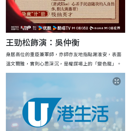
王勁松飾演：吳仲衡
身居高位的重臣兼軍師，亦師亦友地指點謝淮安，表面
溫文爾雅，實則心思深沉，是權謀場上的「變色龍」。