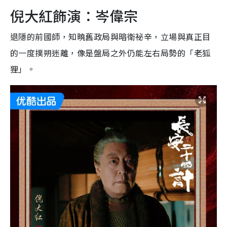
倪大紅飾演：岑偉宗
退隱的前國師，知曉舊政局與暗衛祕辛，立場與真正目
的一度撲朔迷離，像是盤局之外仍能左右局勢的「老狐
狸」。