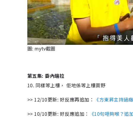
圖: mytv截圖
第五集: 委內瑞拉
10. 同樣等上樓， 佢地係等上樓買野
>> 12/10更新: 好反應再追加：
《方東昇主持過癮
>> 10/10更新: 好反應追加：
《10句唔夠喉？追