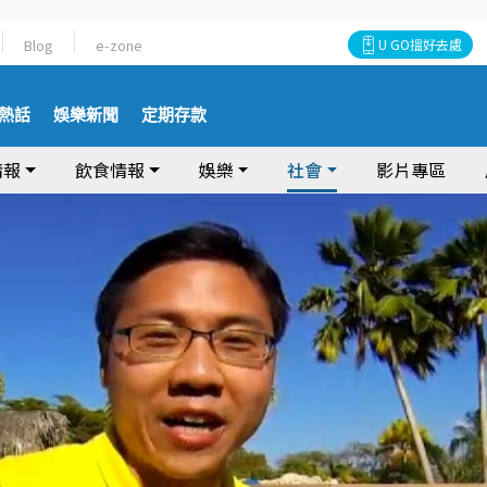
Blog
e-zone
U GO搵好去處
熱話
娛樂新聞
定期存款
情報
飲食情報
娛樂
社會
影片專區