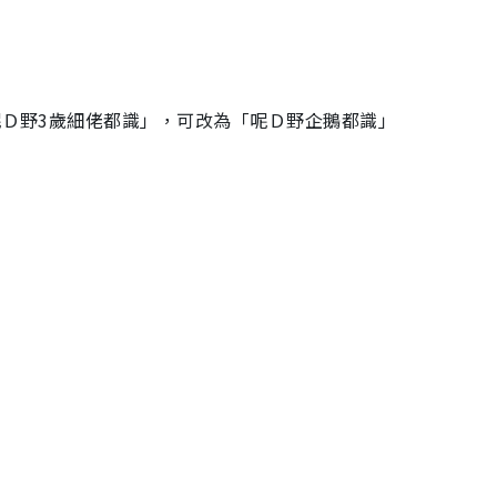
「呢Ｄ野3歲細佬都識」，可改為「呢Ｄ野企鵝都識」