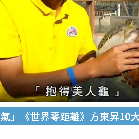
氣」《世界零距離》方東昇10