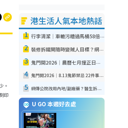
港生活人氣本地熱話
1
行李清潔｜車轆污糟過馬桶58倍！專家警告忌用酒精抹 教1招免污手除菌
2
裝修拆鐵閘隨時變賊人目標？網民揭2大關鍵用途：裝新式等於白裝？附新舊鐵閘分別
3
鬼門開2026｜農曆七月撞正日全食特別邪？專家警告切忌做一事！揭4大禁忌+2招保平安
4
鬼門開2026｜8.13鬼節禁忌 22件事唔做得！燒肉、刺身要少食？半夜勿吹口哨/打呢個電話
5
少。
網傳公院改用內地/副廠藥？醫生拆解正副廠分別 揭4類人換藥隨時出事
刻印
U GO 本週好去處