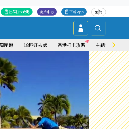
社群打卡攻略
商戶中心
下載 App
繁
简
周圍遊
18區好去處
香港打卡攻略
主題特集