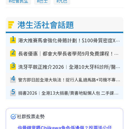
社會民生
巴士
九巴
港生活社會話題
1
港大推賽馬會強化骨骼計劃！$100骨質密度X光檢查 完成免費運動訓練送超市禮券！附參加資格
2
長者優惠｜都會大學長者學苑9月免費課程！多媒體/微電影創作/網絡安全 附報名方法教學
3
洗牙平靚正推介2026︱全港10大牙科診所/醫院懶人包 夜診至8點/鎮靜潔牙/醫療券適用
4
警方即日起全港大執法！捉行人亂過馬路+司機不專注駕駛！亂過馬路罰$2000
5
捐書2026︱全港13大捐書/賣書地點懶人包 二手課本最高$150＋舊書換免費咖啡/戲票