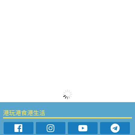
港玩港食港生活