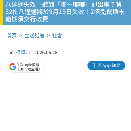
八達通失效｜聽到「嘟～嘟嘟」即出事？第
32批八達通將於9月19日失效！2招免費換卡
逾期須交行政費
首頁
生活話題
社會
文:
梁穎心
2026.06.28
在Google追蹤
用 App 睇文
《UHK 港生活》