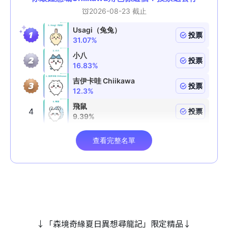
↓「森境奇緣夏日異想尋龍記」限定精品↓