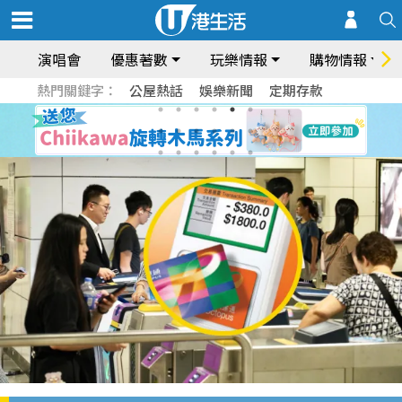
演唱會
優惠著數
玩樂情報
購物情報
熱門關鍵字：
公屋熱話
娛樂新聞
定期存款