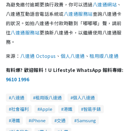
為避免繳付逾期更換行政費，你可以透過
八達通網站
、
八達通互動語音電話系統或
八達通服務站
查詢八達通卡
的狀況。如拍八達通卡付款時聽到「嘟嘟嘟」聲，請前
往
八達通服務站
更換新八達通卡，以繼續使用八達通服
務。
來源：
八達通 Octopus
、
個人八達通
、
租用版八達通
有料爆? 歡迎報料！U Lifestyle WhatsApp 報料專線:
9610 1996
八達通
租用版八達通
個人八達通
社會福利
Apple
港鐵
智能手錶
港鐵
iPhone
交通
Samsung