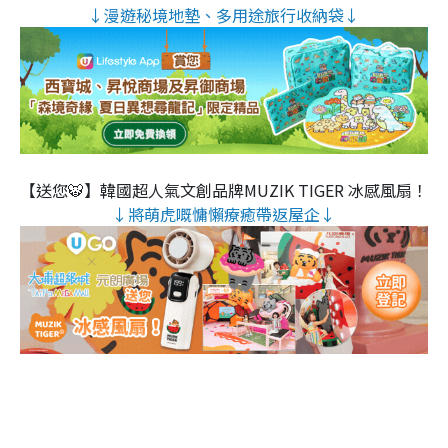
↓漫遊秘境地墊、多用途旅行收納袋↓
【送您🐯】韓國超人氣文創品牌MUZIK TIGER 冰感風扇！
↓將萌虎嘅慵懶療癒帶返屋企↓