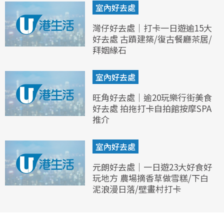
室內好去處
灣仔好去處｜打卡一日遊逾15大
好去處 古蹟建築/復古餐廳茶居/
拜姻緣石
室內好去處
旺角好去處｜逾20玩樂行街美食
好去處 拍拖打卡自拍館按摩SPA
推介
室內好去處
元朗好去處｜一日遊23大好食好
玩地方 農場摘香草做雪糕/下白
泥浪漫日落/壁畫村打卡