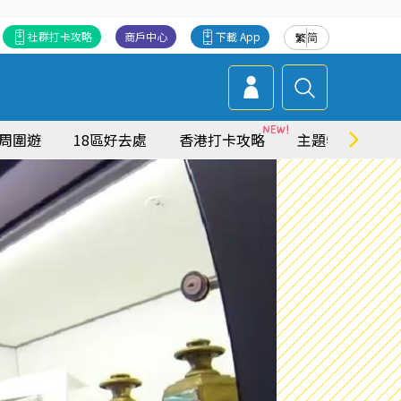
社群打卡攻略
商戶中心
下載 App
繁
简
周圍遊
18區好去處
香港打卡攻略
主題特集