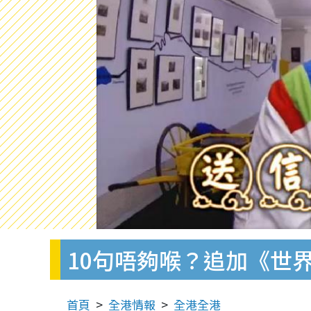
10句唔夠喉？追加《世
首頁
全港情報
全港全港