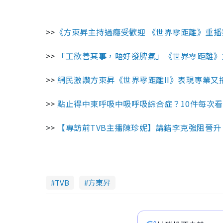
>>
《方東昇主持過癮受歡迎 《世界零距離》重播
>>
「工欲善其事，唔好發脾氣」《世界零距離》
>>
網民激讚方東昇《世界零距離II》表現專業又
>>
點止得中東呼吸中吸呼吸綜合症？10件每次
>>
【專訪前TVB主播陳珍妮】講錯李克強阻晉升
TVB
方東昇