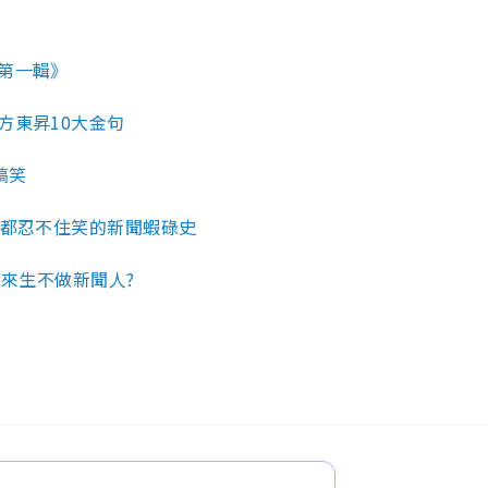
第一輯》
方東昇10大金句
搞笑
看都忍不住笑的新聞蝦碌史
 來生不做新聞人?