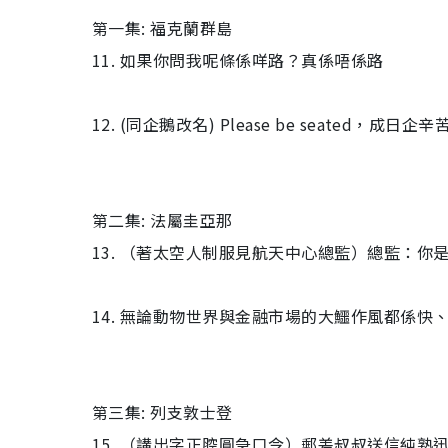
第一集: 福克蘭群島
11. 如果你問我呢條係咩路？真係唔係路
12. (同企鵝改名) Please be seated，成
第二集: 法屬圭亞那
13. （著太空人制服見航天中心總監）總監：
14. 無論動物世界與金融市場的大鱷作風都係
第三集: 列支敦士登
15. （講出字正腔圓急口令）郵差叔叔送信純熟