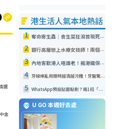
港生活人氣本地熱話
1
奪命寄生蟲｜食生菜狂瀉首現死者！疫潮惡化錄1.8萬宗病例 揭洗菜3大謬誤
2
銀行高層戀上水療女技師！兩個月借128萬驚覺「沉船」沉落火海 揭背後疑似邪教操控賣淫
3
內地客歎港人唔識老！揭港鐵保鮮級冷氣 港人求放過：咪投訴
4
牙線棒亂用隨時越清越污糟！牙醫驚揭盲目過戶細菌恐致蛀牙：呢種先係日常真保養
5
精選
WhatsApp預設貼圖點刪？揭1招「反向操作」還原簡潔介面 附3步實測教學
U GO 本週好去處
中金