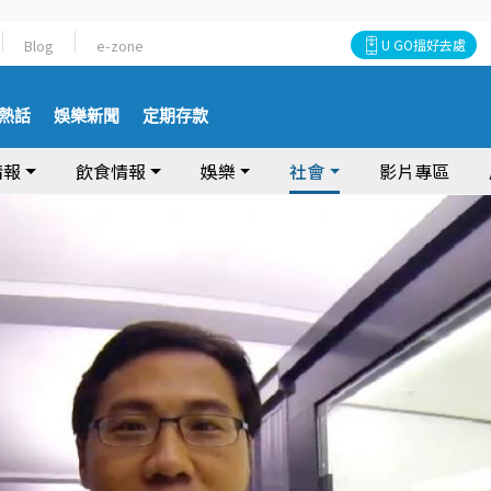
Blog
e-zone
U GO搵好去處
熱話
娛樂新聞
定期存款
情報
飲食情報
娛樂
社會
影片專區