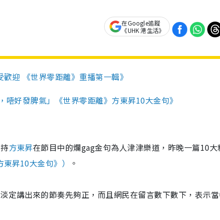
在Google追蹤
《UHK 港生活》
受歡迎 《世界零距離》重播第一輯》
，唔好發脾氣」《世界零距離》方東昇10大金句》
主持
方東昇
在節目中的爛gag金句為人津津樂道，昨晚一篇10大
方東昇10大金句》）
。
淡淡定講出來的節奏先夠正，而且網民在留言數下數下，表示當