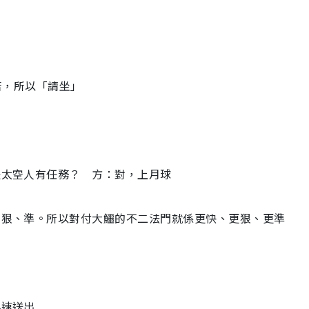
日企辛苦，所以「請坐」
你是太空人有任務？ 方：對，上月球
快、狠、準。所以對付大鱷的不二法門就係更快、更狠、更準
迅速送出