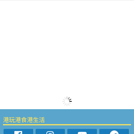
港玩港食港生活