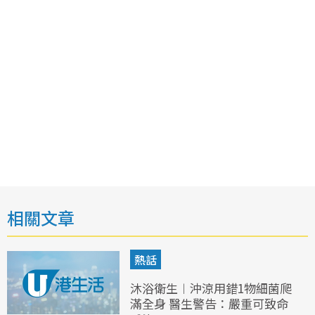
相關文章
熱話
沐浴衛生︱沖涼用錯1物細菌爬
滿全身 醫生警告：嚴重可致命