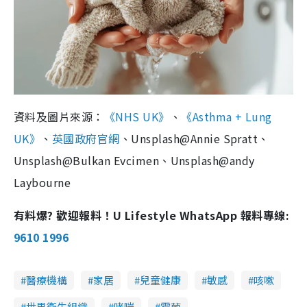
資料及圖片來源：
《NHS UK》
、
《Asthma + Lung
UK》
、
英國政府官網
、Unsplash@Annie Spratt、
Unsplash@Bulkan Evcimen、Unsplash@andy
Laybourne
有料爆? 歡迎報料！U Lifestyle WhatsApp 報料專線:
9610 1996
醫療機構
家居
兒童健康
敏感
咳嗽
世界衞生組織
哮喘
霉菌