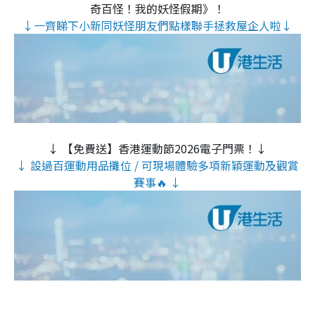
奇百怪！我的妖怪假期》！
↓一齊睇下小新同妖怪朋友們點樣聯手拯救屋企人啦↓
↓ 【免費送】香港運動節2026電子門票！↓
↓ 設過百運動用品攤位 / 可現場體驗多項新穎運動及觀賞
賽事🔥 ↓