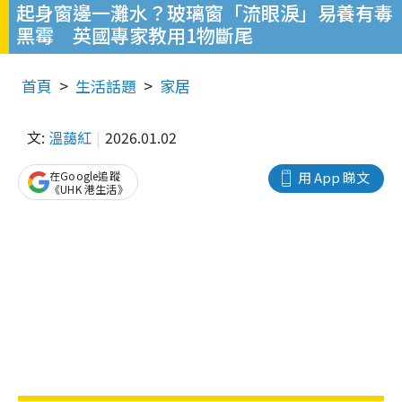
起身窗邊一灘水？玻璃窗「流眼淚」易養有毒
黑霉 英國專家教用1物斷尾
首頁
生活話題
家居
文:
溫藹紅
2026.01.02
在Google追蹤
用 App 睇文
《UHK 港生活》