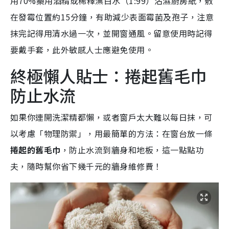
用70%藥用酒精或稀釋漂白水（1:99）沾濕廚房紙，敷
在發霉位置約15分鐘，有助減少表面霉菌及孢子，注意
抹完記得用清水過一次，並開窗通風。留意使用時記得
要戴手套，此外敏感人士應避免使用。
終極懶人貼士：捲起舊毛巾
防止水流
如果你連開洗潔精都懶，或者窗戶太大難以每日抹，可
以考慮「物理防禦」，用最簡單的方法：在窗台放一條
捲起的舊毛巾
，防止水流到牆身和地板，這一點點功
夫，隨時幫你省下幾千元的牆身維修費！