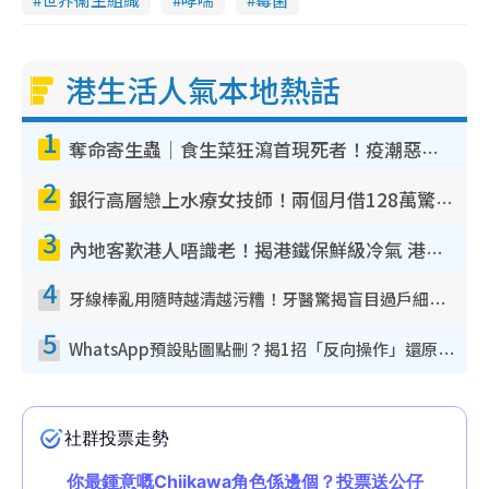
港生活人氣本地熱話
1
奪命寄生蟲｜食生菜狂瀉首現死者！疫潮惡化錄1.8萬宗病例 揭洗菜3大謬誤
2
銀行高層戀上水療女技師！兩個月借128萬驚覺「沉船」沉落火海 揭背後疑似邪教操控賣淫
3
內地客歎港人唔識老！揭港鐵保鮮級冷氣 港人求放過：咪投訴
4
牙線棒亂用隨時越清越污糟！牙醫驚揭盲目過戶細菌恐致蛀牙：呢種先係日常真保養
5
WhatsApp預設貼圖點刪？揭1招「反向操作」還原簡潔介面 附3步實測教學