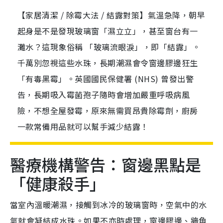
【家居清潔 / 除霉大法 / 結露對策】氣溫急降，朝早
起身是不是發現玻璃窗「濕立立」，甚至窗台有一
灘水？這現象俗稱 「玻璃流眼淚」，即「結露」。
千萬別忽視這些水珠，長期潮濕會令窗邊膠邊狂生
「有毒黑霉」。英國國民保健署 (NHS) 曾發出警
告，長期吸入霉菌孢子隨時會增加嚴重呼吸病風
險，不想全屋發霉，原來無需買昂貴除霉劑，廚房
一款常備用品就可以幫手減少結露！
醫療機構警告：窗邊黑點是
「健康殺手」
當室內溫暖潮濕，接觸到冰冷的玻璃窗時，空氣中的水
氣就會凝結成水珠。如果不亦時處理，窗邊膠邊、牆角