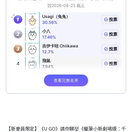
【新會員限定】《U GO》請你睇👹《蠟筆小新劇場版：千