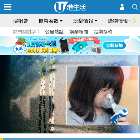
演唱會
優惠著數
玩樂情報
購物情報
熱門關鍵字：
公屋熱話
娛樂新聞
定期存款