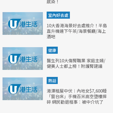
感染！
室內好去處
10大香港海景好去處推介！半島
直升機連下午茶/海景餐廳/海上
酒吧
健康
醫生列10大傷腎職業 家庭主婦/
健美人士都上榜！附護腎建議
熱話
港漂租屋中伏︱內地女$7,600睡
「窗台床」手機百米高空墮樓摔
碎 網民勸退租事︰被中介坑了