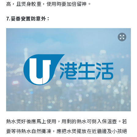
高，且煲身較重，使用時要加倍留神。
7.妥善安置防意外：
熱水煲好後應馬上使用，用剩的熱水可倒入保溫壺。若
要等待熱水自然攤凍，應把水煲擺放在近牆邊及
小孩絕