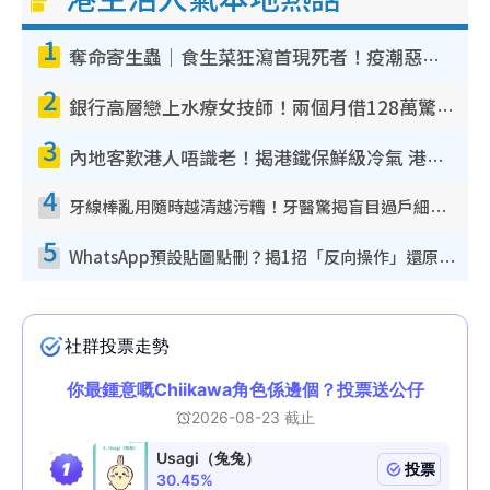
1
奪命寄生蟲｜食生菜狂瀉首現死者！疫潮惡化錄1.8萬宗病例 揭洗菜3大謬誤
2
銀行高層戀上水療女技師！兩個月借128萬驚覺「沉船」沉落火海 揭背後疑似邪教操控賣淫
3
內地客歎港人唔識老！揭港鐵保鮮級冷氣 港人求放過：咪投訴
4
牙線棒亂用隨時越清越污糟！牙醫驚揭盲目過戶細菌恐致蛀牙：呢種先係日常真保養
5
WhatsApp預設貼圖點刪？揭1招「反向操作」還原簡潔介面 附3步實測教學