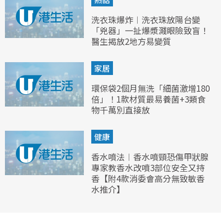
洗衣珠爆炸︱洗衣珠放陽台變
「兇器」一扯爆漿濺眼險致盲！
醫生揭放2地方易變質
家居
環保袋2個月無洗「細菌激增180
倍」！1款材質最易養菌+3類食
物千萬別直接放
健康
香水噴法︱香水噴頸恐傷甲狀腺
專家教香水改噴3部位安全又持
香【附4款消委會高分無致敏香
水推介】