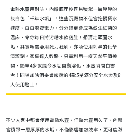
電熱水壺用耐咗，內膽底座極容易積聚一層厚厚的
灰白色「千年水垢」！這些沉澱物不但會拖慢煲水
速度、白白浪費電力，分分鐘更會成為滋生細菌的
溫床，令你每日將污糟水飲落肚！想清走頑固水
垢，其實唔需要用死力狂刷，亦唔使用刺鼻的化學
清潔劑。家事達人教路，只需利用一樣天然平價神
物，簡單4步就能令水垢自動溶化，水壺瞬間白雪
雪！同場加映消委會嚴選的4款5星滿分安全水煲及8
大使用貼士！
不少人家中都會使用電熱水壺，但熱水壺用久了，內部
會積聚一層厚厚的水垢，不僅影響加熱效率，更可能滋