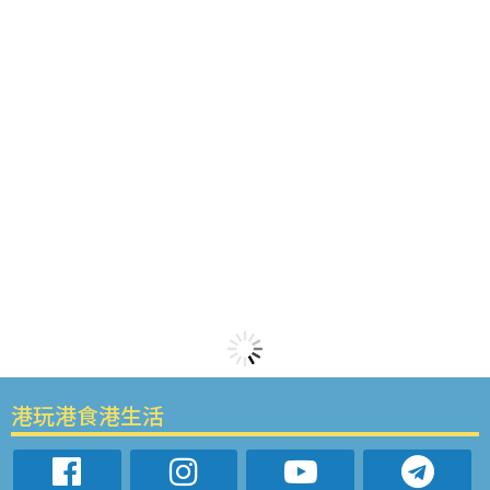
港玩港食港生活