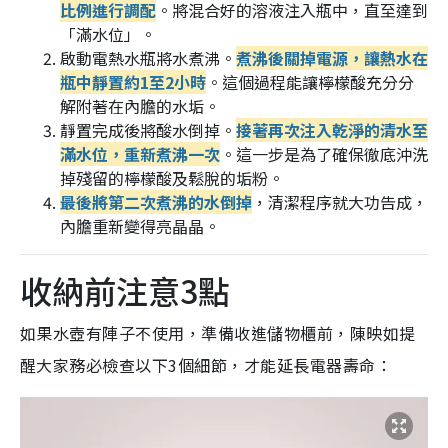
比例進行調配
。將混合好的溶液注入瓶中，直至達到
「滿水位」。
啟動電熱水瓶將水煮沸。
煮沸後關掉電源，讓熱水在
瓶中靜置約
1至2小時
。這個過程能讓檸檬酸充分分
解附著在內膽的水垢。
靜置完成後將酸水倒掉。
接著再次注入乾淨的清水至
滿水位，重新煮沸一次
。這一步是為了確保徹底沖洗
掉殘留的檸檬酸及鬆脫的垢粉。
最後將第二次煮沸的水倒掉
，清潔程序就大功告成，
內膽重新變得亮晶晶。
收納前注意3點
如果水壺有陣子不使用，準備收進儲物櫃前，陳映如提
醒大家務必檢查以下3個細節，才能延長電器壽命：