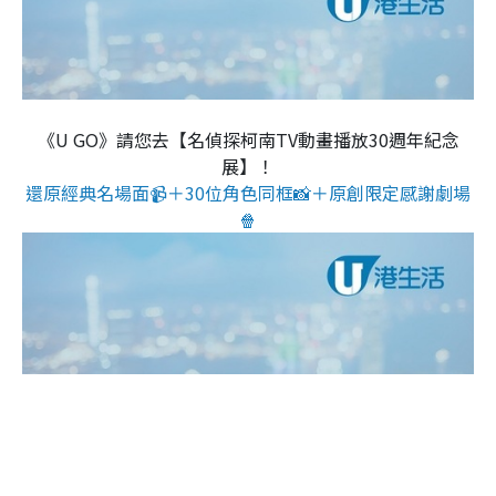
《U GO》請您去【名偵探柯南TV動畫播放30週年紀念
展】！
還原經典名場面📹＋30位角色同框📸＋原創限定感謝劇場
🍿