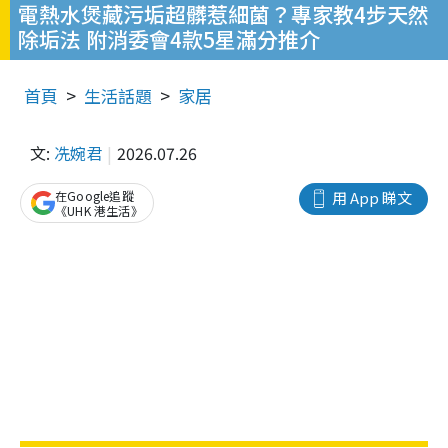
電熱水煲藏污垢超髒惹細菌？專家教4步天然
除垢法 附消委會4款5星滿分推介
首頁
生活話題
家居
文:
冼婉君
2026.07.26
在Google追蹤
用 App 睇文
《UHK 港生活》