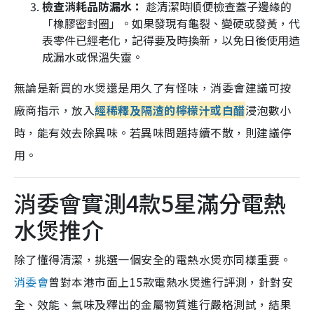
檢查消耗品防漏水：
趁清潔時順便檢查蓋子邊緣的
「橡膠密封圈」。如果發現有龜裂、變硬或發黃，代
表零件已經老化，記得要及時換新，以免日後使用造
成漏水或保溫失靈。
無論是新買的水煲還是用久了有怪味，消委會建議可按
廠商指示，放入
經稀釋及隔渣的檸檬汁或白醋
浸泡數小
時，能有效去除異味。若異味問題持續不散，則建議停
用。
消委會實測4款5星滿分電熱
水煲推介
除了懂得清潔，挑選一個安全的電熱水煲亦同樣重要。
消委會
曾對本港市面上15款電熱水煲進行評測，針對安
全、效能、氣味及釋出的金屬物質進行嚴格測試，結果