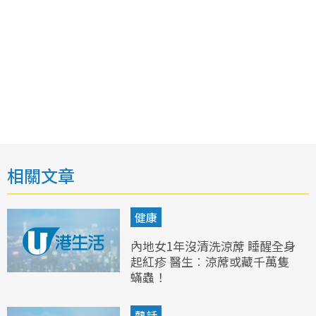
相關文章
健康
內地女1年沒清洗涼蓆 睡醒全身
起紅疹 醫生︰涼蓆或藏千萬隻
蟎蟲！
熱話