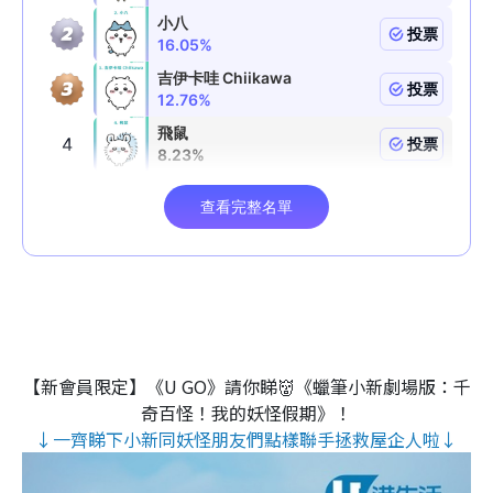
【新會員限定】《U GO》請你睇👹《蠟筆小新劇場版：千
奇百怪！我的妖怪假期》！
↓一齊睇下小新同妖怪朋友們點樣聯手拯救屋企人啦↓