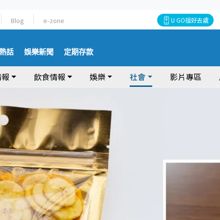
Blog
e-zone
U GO搵好去處
熱話
娛樂新聞
定期存款
情報
飲食情報
娛樂
社會
影片專區