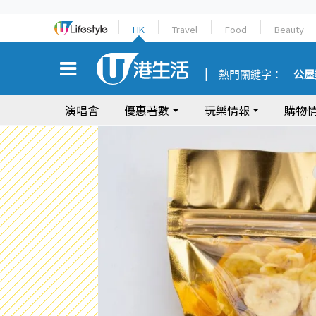
HK
Travel
Food
Beauty
熱門關鍵字：
公屋
演唱會
優惠著數
玩樂情報
購物