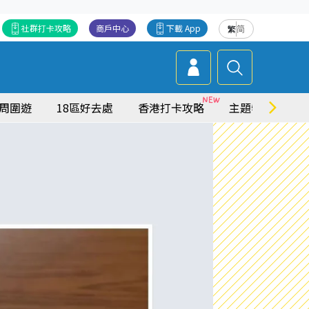
社群打卡攻略
商戶中心
下載 App
繁
简
周圍遊
18區好去處
香港打卡攻略
主題特集