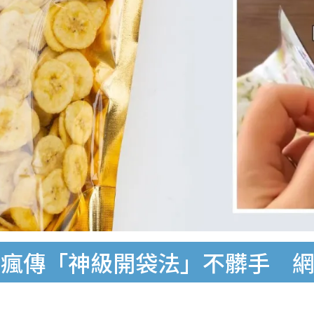
本瘋傳「神級開袋法」不髒手 