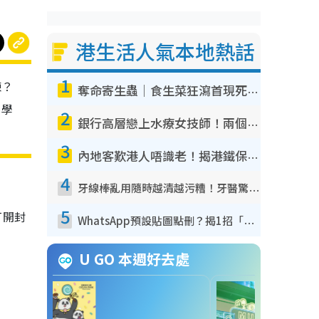
港生活人氣本地熱話
1
鍊？
奪命寄生蟲｜食生菜狂瀉首現死者！疫潮惡化錄1.8萬宗病例 揭洗菜3大謬誤
，學
2
銀行高層戀上水療女技師！兩個月借128萬驚覺「沉船」沉落火海 揭背後疑似邪教操控賣淫
3
內地客歎港人唔識老！揭港鐵保鮮級冷氣 港人求放過：咪投訴
4
牙線棒亂用隨時越清越污糟！牙醫驚揭盲目過戶細菌恐致蛀牙：呢種先係日常真保養
5
打開封
WhatsApp預設貼圖點刪？揭1招「反向操作」還原簡潔介面 附3步實測教學
U GO 本週好去處