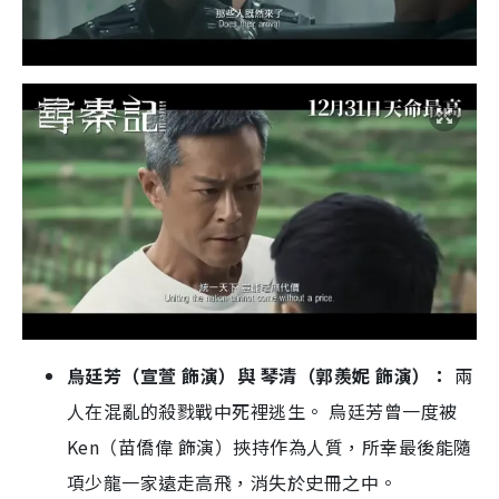
烏廷芳（宣萱 飾演）與 琴清（郭羨妮 飾演）：
兩
人在混亂的殺戮戰中死裡逃生。 烏廷芳曾一度被
Ken（苗僑偉 飾演）挾持作為人質，所幸最後能隨
項少龍一家遠走高飛，消失於史冊之中。