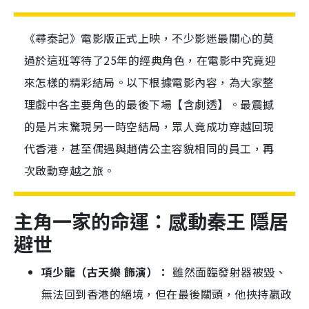
《尋秦記》電影版正式上映，不少影迷最關心的莫
過於這班等待了25年的經典角色，在電影中究竟迎
來怎樣的精彩結局。以下根據電影內容，為大家整
理戲中各主要角色的最後下場【含劇透】。最震撼
的是片末驚現另一時空結局，眾人竟成功穿越回現
代香港，甚至偶遇與趙倩公主容貌相同的員工，再
次啟動穿越之旅。
主角一家的命運：感動秦王 隱居
避世
項少龍（古天樂 飾演）：
雖然面臨發射器被毀、
無法回到香港的絕境，但在最後關頭，他挾持嬴政