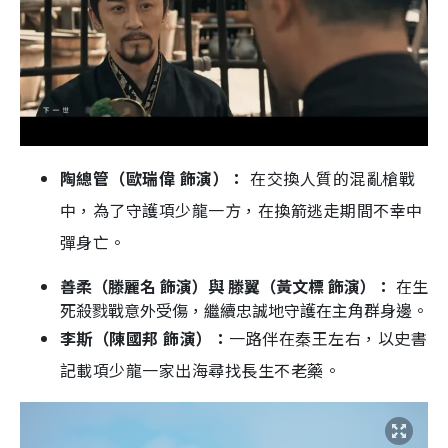
陶總管（歐瑞偉 飾演）：
在交換人質的混亂槍戰
中，為了守護項少龍一方，在換箭逃走期間不幸中
彈身亡。
善柔（滕麗名 飾演）與 滕翼（黃文標 飾演）：
在生
死殺戮戰意外受傷，繼續忠誠地守護在主角群身邊。
李斯（陳國邦 飾演）：
一路伴在秦王左右，以史書
記載項少龍一家出海尋找長生不老藥。