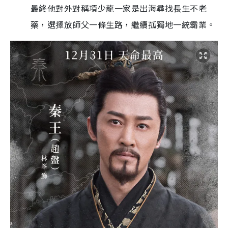
最終他對外對稱項少龍一家是出海尋找長生不老
藥，選擇放師父一條生路，繼續孤獨地一統霸業。