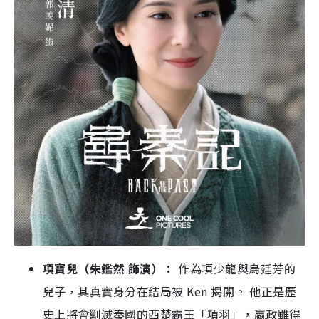
項寶兒（朱鑑然 飾演）：
作為項少龍與烏廷芳的
兒子，其真實身分在結局被 Ken 揭開。 他正是歷
史上將會剿滅秦國的西楚霸王「項羽」，嬴政雖得