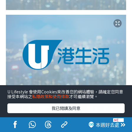
U Lifestyle 會使用Cookies來改善您的網站體驗，請確定您同意
接受本網站之
私隱政策和使用條款
才可繼續瀏覽。
震撼反轉：另一時空的「圓滿结
我已閱讀及同意
局」？
本週好去處
電影在正片完結後驚現另一結局：