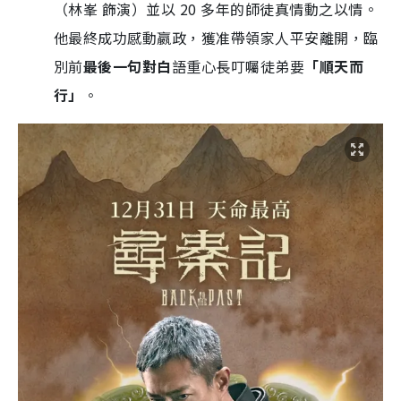
（林峯 飾演）並以 20 多年的師徒真情動之以情。
他最終成功感動嬴政，獲准帶領家人平安離開，臨
別前
最後一句對白
語重心長叮囑徒弟要
「順天而
行」
。