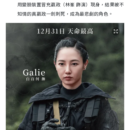
用變臉裝置冒充嬴政（林峯 飾演）現身，結果被不
知情的真嬴政一劍刺死，成為最悲劇的角色。