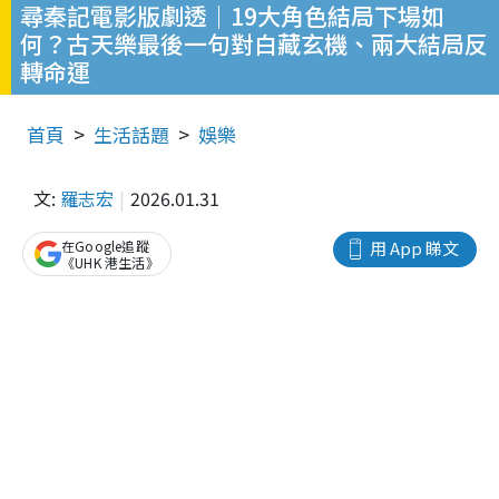
尋秦記電影版劇透｜19大角色結局下場如
何？古天樂最後一句對白藏玄機、兩大結局反
轉命運
首頁
生活話題
娛樂
文:
羅志宏
2026.01.31
在Google追蹤
用 App 睇文
《UHK 港生活》