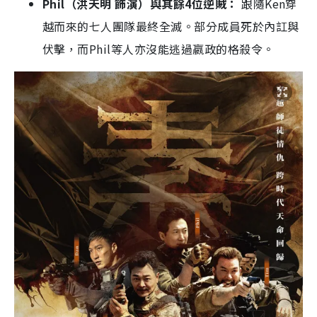
Phil（洪天明 飾演）與其餘4位逆賊：
跟隨Ken穿
越而來的七人團隊最終全滅。部分成員死於內訌與
伏擊，而Phil等人亦沒能逃過嬴政的格殺令。