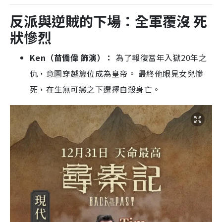
反派與逆賊的下場：全軍覆沒 死
狀慘烈
Ken（苗僑偉 飾演）：
為了報復當年入獄20年之
仇，意圖穿越篡位成為皇帝。 最終他眼見女兒慘
死，在生無可戀之下選擇自殺身亡。