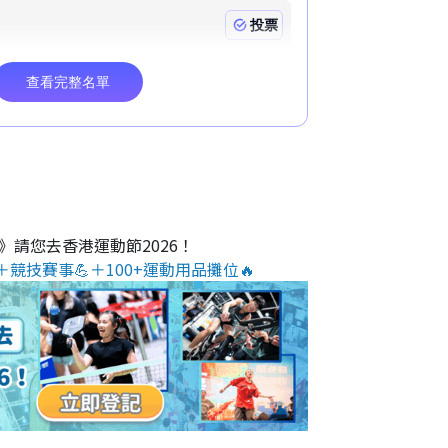
O》請您去香港運動節2026！
＋競技賽事💪＋100+運動用品攤位🔥