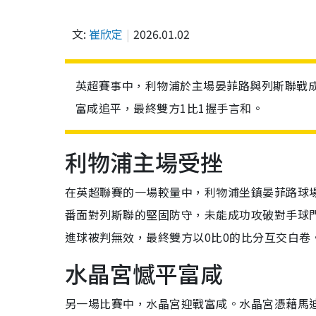
文:
崔欣定
2026.01.02
英超賽事中，利物浦於主場晏菲路與列斯聯戰成
富咸追平，最終雙方1比1握手言和。
利物浦主場受挫
在英超聯賽的一場較量中，利物浦坐鎮晏菲路球
番面對列斯聯的堅固防守，未能成功攻破對手球
進球被判無效，最終雙方以0比0的比分互交白卷
水晶宮憾平富咸
另一場比賽中，水晶宮迎戰富咸。水晶宮憑藉馬