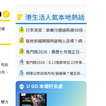
港生活人氣本地熱話
1
聲被
行李清潔｜車轆污糟過馬桶58倍！專家警告忌用酒精抹 教1招免污手除菌
2
裝修拆鐵閘隨時變賊人目標？網民揭2大關鍵用途：裝新式等於白裝？附新舊鐵閘分別
3
鬼門開2026｜農曆七月撞正日全食特別邪？專家警告切忌做一事！揭4大禁忌+2招保平安
4
鬼門開2026｜8.13鬼節禁忌 22件事唔做得！燒肉、刺身要少食？半夜勿吹口哨/打呢個電話
，但此
5
在先，
網傳公院改用內地/副廠藥？醫生拆解正副廠分別 揭4類人換藥隨時出事
U GO 本週好去處
，雙方