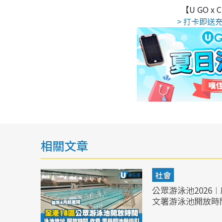
【U GO x
> 打卡即送充
相關文章
社會
公眾游泳池2026
文署游泳池開放時