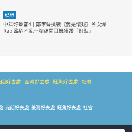
娛樂
中年好聲音4｜鄭家聲挑戰《愛是懷疑》首次爆
Rap 臨危不亂一腳踢開耳機獲讚「好型」
元朗好去處
荃灣好去處
旺角好去處
社會
處
元朗好去處
荃灣好去處
旺角好去處
社會