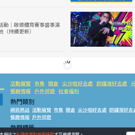
活動｜啟德體育賽事盛事演
地（持續更新）
活動展覽
市集
開倉
尖沙咀好去處
銅鑼灣好去處
餐廳情報
戶外郊遊
社會福利
熱門類別
網民熱話
活動展覽
市集
開倉
尖沙咀好去處
銅鑼灣好去
餐廳情報
戶外郊遊
熱門標籤
受本網站之
私隱政策和使用條款
才可繼續瀏覽。