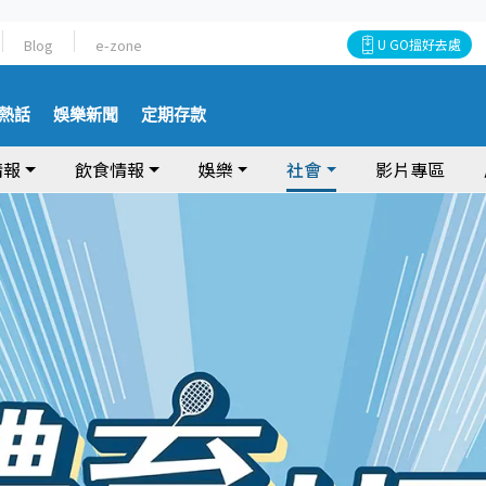
Blog
e-zone
U GO搵好去處
熱話
娛樂新聞
定期存款
情報
飲食情報
娛樂
社會
影片專區