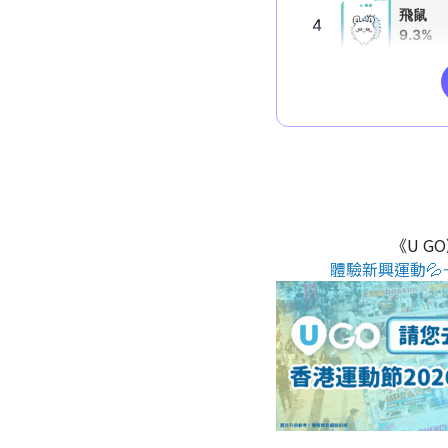
《U G
體驗新興運動💦