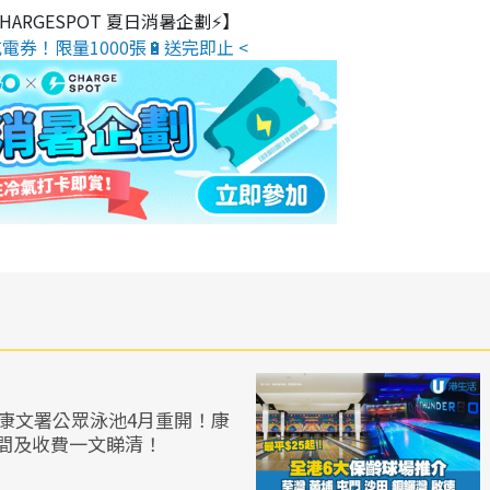
 CHARGESPOT 夏日消暑企劃⚡】
電券！限量1000張🔋送完即止 <
︱康文署公眾泳池4月重開！康
間及收費一文睇清！