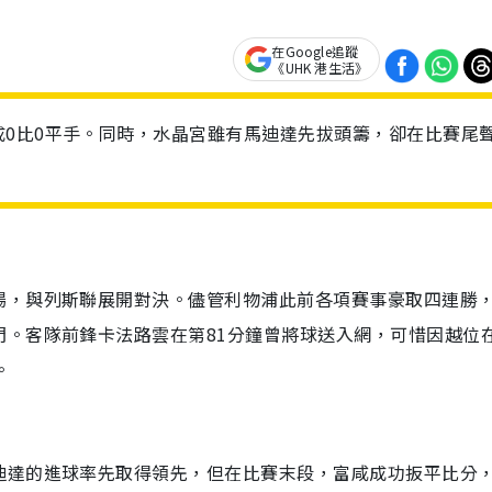
在Google追蹤
《UHK 港生活》
0比0平手。同時，水晶宮雖有馬迪達先拔頭籌，卻在比賽尾
場，與列斯聯展開對決。儘管利物浦此前各項賽事豪取四連勝
門。客隊前鋒卡法路雲在第81分鐘曾將球送入網，可惜因越位
。
迪達的進球率先取得領先，但在比賽末段，富咸成功扳平比分