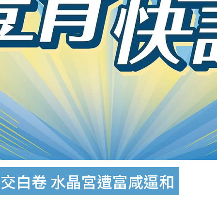
交白卷 水晶宮遭富咸逼和