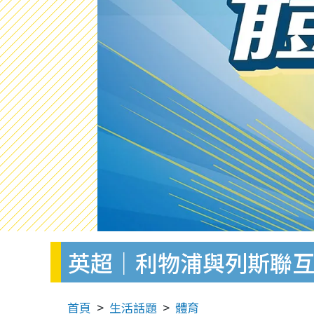
英超｜利物浦與列斯聯互
首頁
生活話題
體育