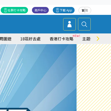
社群打卡攻略
商戶中心
下載 App
繁
简
周圍遊
18區好去處
香港打卡攻略
主題特集