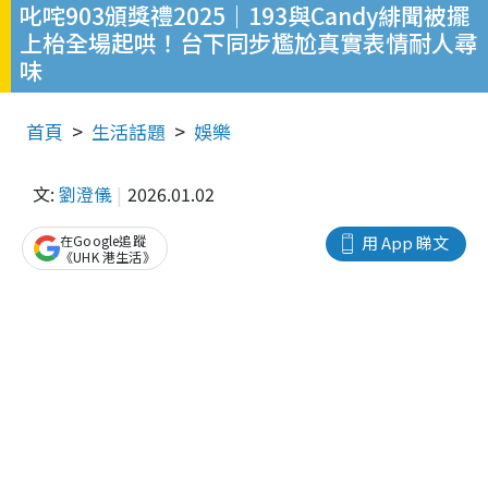
叱咤903頒獎禮2025｜193與Candy緋聞被擺
上枱全場起哄！台下同步尷尬真實表情耐人尋
味
首頁
生活話題
娛樂
文:
劉澄儀
2026.01.02
在Google追蹤
用 App 睇文
《UHK 港生活》