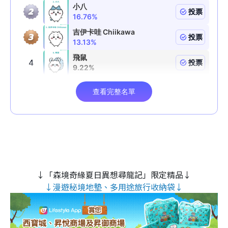
↓「森境奇緣夏日異想尋龍記」限定精品↓
↓漫遊秘境地墊、多用途旅行收納袋↓