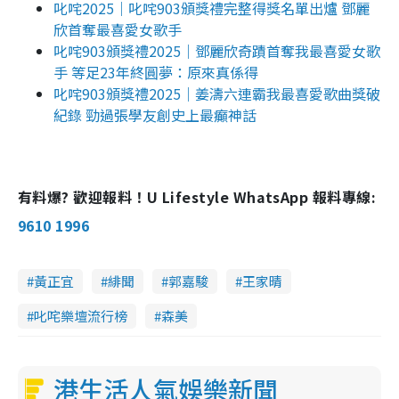
叱咤2025｜叱咤903頒獎禮完整得獎名單出爐 鄧麗
欣首奪最喜愛女歌手
叱咤903頒獎禮2025｜鄧麗欣奇蹟首奪我最喜愛女歌
手 等足23年終圓夢：原來真係得
叱咤903頒獎禮2025｜姜濤六連霸我最喜愛歌曲獎破
紀錄 勁過張學友創史上最癲神話
有料爆? 歡迎報料！U Lifestyle WhatsApp 報料專線:
9610 1996
黃正宜
緋聞
郭嘉駿
王家晴
叱咤樂壇流行榜
森美
港生活人氣娛樂新聞