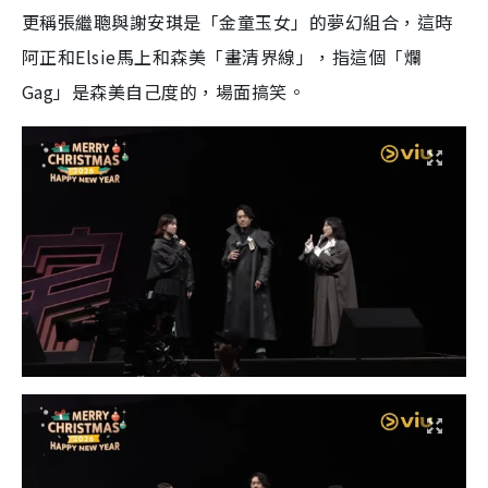
更稱張繼聰與謝安琪是「金童玉女」的夢幻組合，這時
阿正和Elsie馬上和森美「畫清界線」，指這個「爛
Gag」是森美自己度的，場面搞笑。