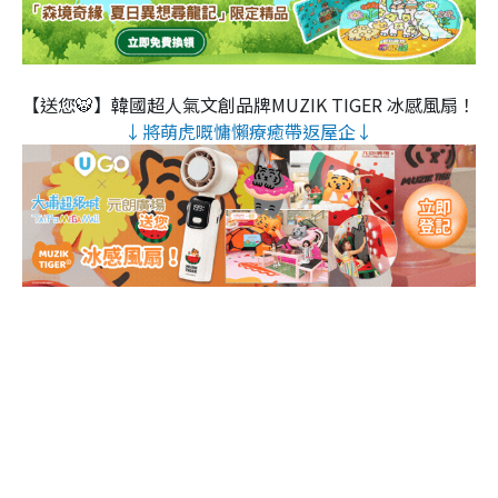
【送您🐯】韓國超人氣文創品牌MUZIK TIGER 冰感風扇！
↓將萌虎嘅慵懶療癒帶返屋企↓