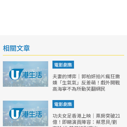
相關文章
電影劇集
夫妻的博弈｜郭柏妍拍片瘋狂撒
嬌「生氣氣」反差萌！戲外開戰
高海寧不為所動笑翻網民
電影劇集
功夫女足香港上映｜票房突破21
億！即睇演員陣容：蔡思貝/劉