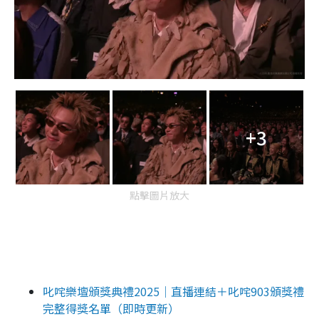
+3
點擊圖片放大
叱咤樂壇頒獎典禮2025｜直播連結＋叱咤903頒獎禮
完整得獎名單（即時更新）