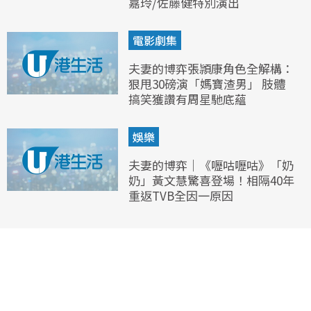
嘉玲/佐藤健特別演出
電影劇集
夫妻的博弈張頴康角色全解構：
狠甩30磅演「媽寶渣男」 肢體
搞笑獲讚有周星馳底蘊
娛樂
夫妻的博弈｜《嚦咕嚦咕》「奶
奶」黃文慧驚喜登場！相隔40年
重返TVB全因一原因