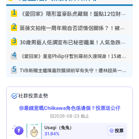
1
《愛回家》隱形富豪臥虎藏龍！盤點12位財氣逼人的有錢藝人：呢位靚女3億身家唔憂做
2
葉蒨文拍拖一周年親自否認情侶關係？！被質疑感情造假竟稱GM「普通同事」
3
30歲男藝人低調宣布已秘密離巢！人氣急跌變失蹤人口︰「這幾年過得並不容易」
4
《愛回家》童星Philip仔暫別幕前久違現身！15歲近況暴風長高蛻變帥氣少男
5
TVB新聞主播陳嘉欣鏡頭前罕有失守！遭林超英一句說話突襲嚇親當場大笑