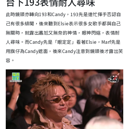
台下193表情耐人尋味
此時鏡頭亦轉向193和Candy，193先是連忙揮手否認自
己有很多緋聞，後來聽到Elsie表示很多女歌手都與自己
無關時，就露出尷尬又無奈的神情，眼神閃縮，表情耐
人尋味。而Candy先是「眼定定」看著Elsie，Marf先是
用旗仔為Candy遮面，後來Candy注意到鏡頭後才露出笑
容。