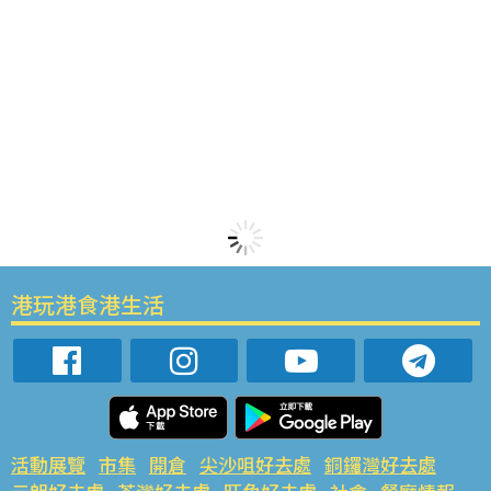
港玩港食港生活
活動展覽
市集
開倉
尖沙咀好去處
銅鑼灣好去處