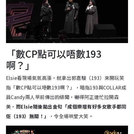
「數CP點可以唔數193
啊？」
Elsie看現場氣氛高漲，就拿出郭嘉駿（193）來開玩笑
指「數CP點可以唔數193啊？」，暗指193與COLLAR成
員Candy兩人早前傳出的緋聞，嚇得阿正連忙拉開森
美，
而Elsie隨後拋出金句「成個樂壇有好多女歌手都同
佢（193）無關！」
，令全場哄堂大笑。