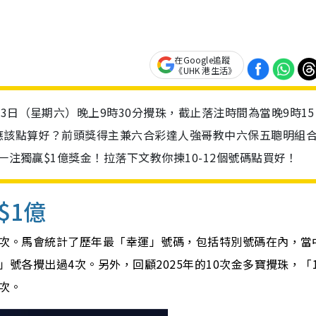
在Google追蹤
《UHK 港生活》
3日（星期六）晚上9時30分攪珠，截止落注時間為當晚9時15
應該點算好？前頭獎得主兼六合彩達人強哥教中六保五聰明組
一注獨贏$1億獎金！拉落下文教你揀10-12個號碼點買好！
$1億
12次。馬會統計了歷年最「幸運」號碼，包括特別號碼在內，當
」號各攪出過4次。另外，回顧2025年的10次金多寶攪珠，「
4次。