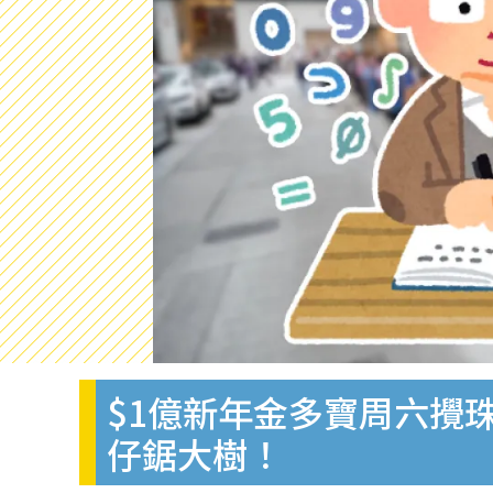
$1億新年金多寶周六攪珠
仔鋸大樹！