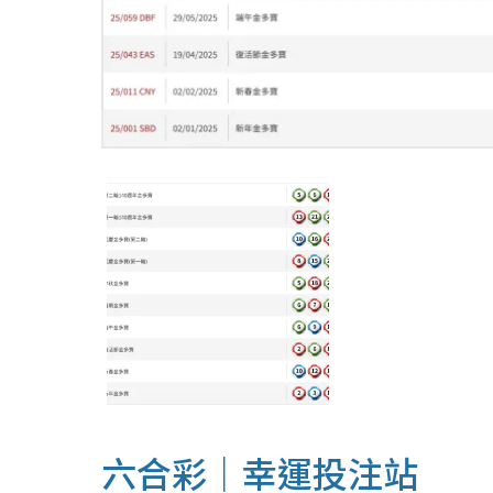
六合彩｜幸運投注站