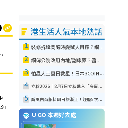
港生活人氣本地熱話
1
裝修拆鐵閘隨時變賊人目標？網民揭2大關鍵用途：裝新式等於白裝？附新舊鐵閘分別
合，
2
網傳公院改用內地/副廠藥？醫生拆解正副廠分別 揭4類人換藥隨時出事
3
怕蟲人士夏日救星！日本3COINS爆紅驅蟲神器$45起 1招「全程免觸碰」輕鬆搞定小強
4
立秋2026｜8月7日立秋進入「多事之秋」 3件事唔做得！專家教6招開運 清枱頭／銀包納氣接好運
5
中
颱風白海豚料周日襲浙江！經歷5次「眼牆置換」極罕見 成登陸內地最長途颱風
19」
U GO 本週好去處