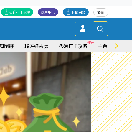
社群打卡攻略
商戶中心
下載 App
繁
简
周圍遊
18區好去處
香港打卡攻略
主題特集