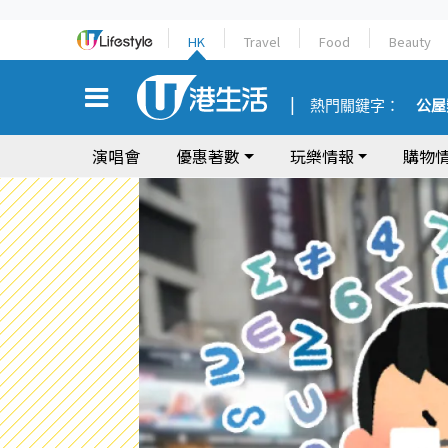
HK
Travel
Food
Beauty
熱門關鍵字：
公屋
演唱會
優惠著數
玩樂情報
購物