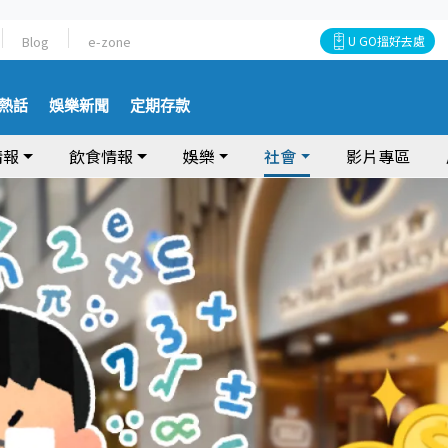
Blog
e-zone
U GO搵好去處
熱話
娛樂新聞
定期存款
情報
飲食情報
娛樂
社會
影片專區