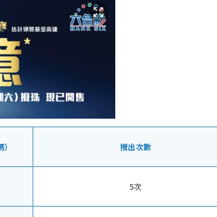
碼）
攪出次數
5次