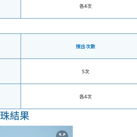
各4次
攪出次數
5次
各4次
攪珠結果