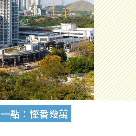
讚一點：慳番幾萬