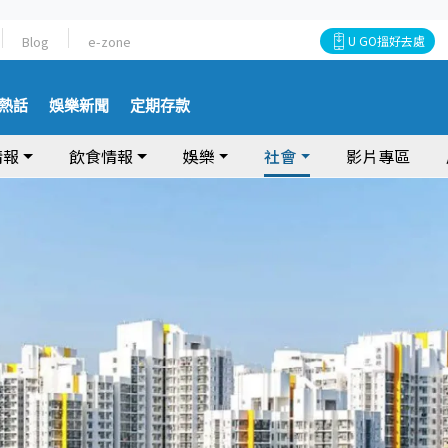
Blog
e-zone
U GO搵好去處
熱話
娛樂新聞
定期存款
情報
飲食情報
娛樂
社會
影片專區