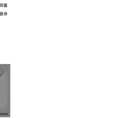
興奮
牆身