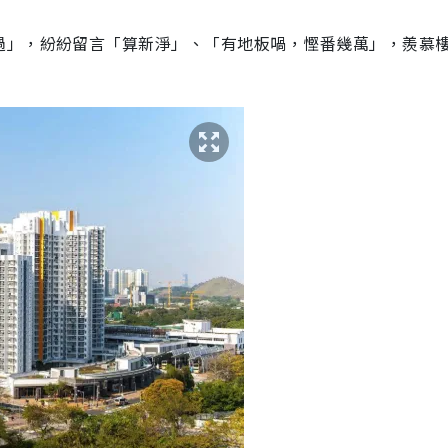
過」，紛紛留言「算新淨」、「有地板喎，慳番幾萬」，羨慕