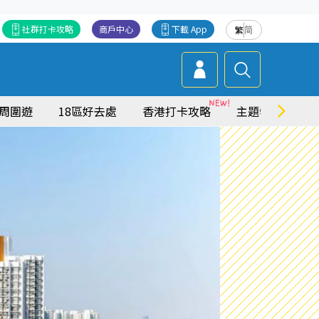
社群打卡攻略
商戶中心
下載 App
繁
简
周圍遊
18區好去處
香港打卡攻略
主題特集