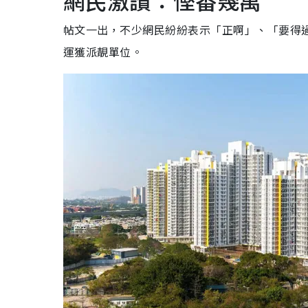
網民激讚：慳番幾萬
帖文一出，不少網民紛紛表示「正啊」、「要得
運獲派靚單位。