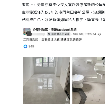
事實上，近年亦有不少港人獲派裝修簇新的公屋單位
表示獲派僅入伙3年的屯門菁田邨新公屋，沒想
已刷成白色，狀況新淨如同私人樓宇，簡直是「