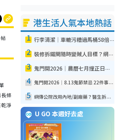
港生活人氣本地熱話
1
。帖
行李清潔｜車轆污糟過馬桶58倍！專家警告忌用酒精抹 教1招免污手除菌
2
裝修拆鐵閘隨時變賊人目標？網民揭2大關鍵用途：裝新式等於白裝？附新舊鐵閘分別
3
鬼門開2026｜農曆七月撞正日全食特別邪？專家警告切忌做一事！揭4大禁忌+2招保平安
4
鬼門開2026｜8.13鬼節禁忌 22件事唔做得！燒肉、刺身要少食？半夜勿吹口哨/打呢個電話
單
5
扇長條
網傳公院改用內地/副廠藥？醫生拆解正副廠分別 揭4類人換藥隨時出事
來乾淨
U GO 本週好去處