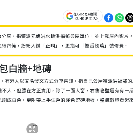
在Google追蹤
《UHK 港生活》
台分享，指獲派元朗洪水橋洪福邨公屋單位，並上載屋內影片
地磚齊備，紛紛大讚「正啊」，更指可「慳番幾萬」裝修費。
包白牆+地磚
上，有港人以匿名發文方式分享喜訊，指自己公屋獲派洪福邨的
雖不大，但勝在方正實用，除了一面大窗，右側牆壁還有有一
已刷成白色，更附帶上手住戶的淺色瓷磚地板，整體環境看起