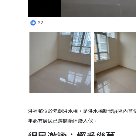
洪福邨位於元朗洪水橋，是洪水橋新發展區內首條公
年起有居民已經開始陸續入伙。