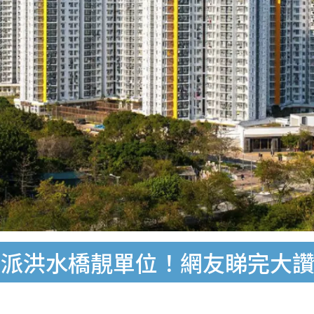
獲派洪水橋靚單位！網友睇完大