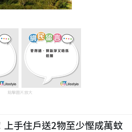
點擊圖片放大
！上手住戶送2物至少慳成萬蚊