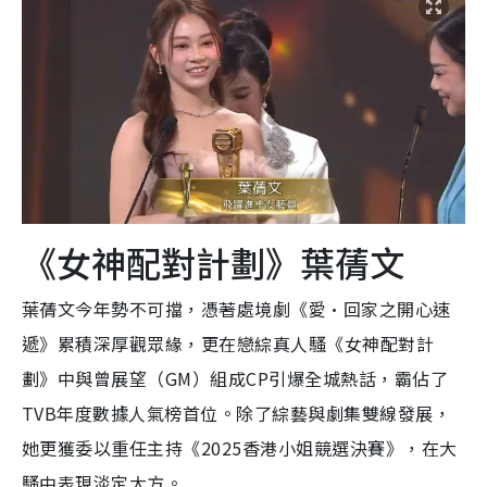
《女神配對計劃》葉蒨文
葉蒨文今年勢不可擋，憑著處境劇《愛·回家之開心速
遞》累積深厚觀眾緣，更在戀綜真人騷《女神配對計
劃》中與曾展望（GM）組成CP引爆全城熱話，霸佔了
TVB年度數據人氣榜首位。除了綜藝與劇集雙線發展，
她更獲委以重任主持《2025香港小姐競選決賽》，在大
騷中表現淡定大方。