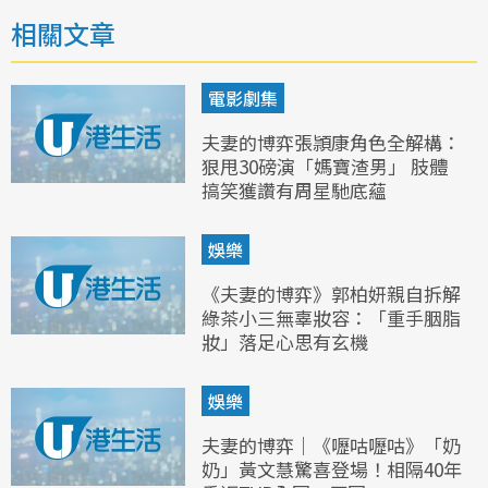
相關文章
電影劇集
夫妻的博弈張頴康角色全解構：
狠甩30磅演「媽寶渣男」 肢體
搞笑獲讚有周星馳底蘊
娛樂
《夫妻的博弈》郭柏妍親自拆解
綠茶小三無辜妝容：「重手胭脂
妝」落足心思有玄機
娛樂
夫妻的博弈｜《嚦咕嚦咕》「奶
奶」黃文慧驚喜登場！相隔40年