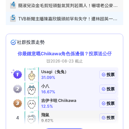
4
簡淑兒染金毛剪短頭髮氣質判若兩人！嚇壞老公麥大力都認唔出：「你做咩事？」
5
TVB新聞主播陳嘉欣鏡頭前罕有失守！遭林超英一句說話突襲嚇親當場大笑