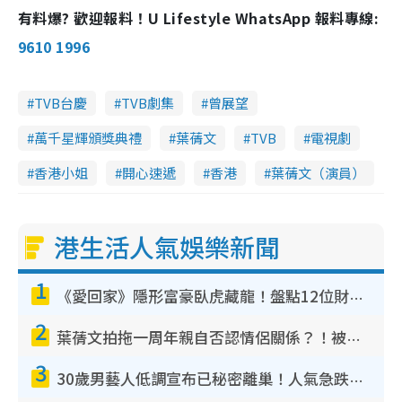
有料爆? 歡迎報料！U Lifestyle WhatsApp 報料專線:
9610 1996
TVB台慶
TVB劇集
曾展望
萬千星輝頒獎典禮
葉蒨文
TVB
電視劇
香港小姐
開心速遞
香港
葉蒨文（演員）
港生活人氣娛樂新聞
1
《愛回家》隱形富豪臥虎藏龍！盤點12位財氣逼人的有錢藝人：呢位靚女3億身家唔憂做
2
葉蒨文拍拖一周年親自否認情侶關係？！被質疑感情造假竟稱GM「普通同事」
3
30歲男藝人低調宣布已秘密離巢！人氣急跌變失蹤人口︰「這幾年過得並不容易」