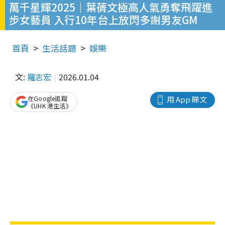
萬千星輝2025｜葉蒨文極高人氣勇奪飛躍進
步女藝員 入行10年台上放閃多謝男友GM
首頁
生活話題
娛樂
文:
羅志宏
2026.01.04
在Google追蹤
用 App 睇文
《UHK 港生活》