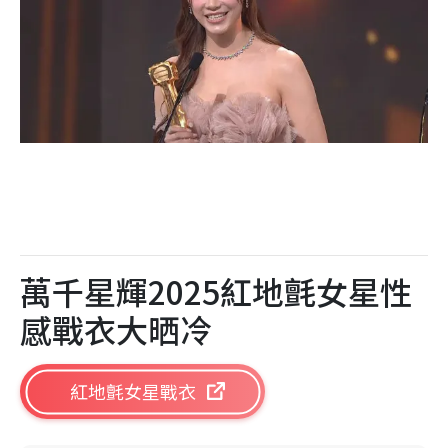
萬千星輝2025紅地氈女星性
感戰衣大晒冷
紅地氈女星戰衣