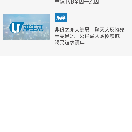
重返TVB全因一原因
娛樂
非份之罪大結局｜驚天大反轉兇
手竟是她！公仔藏人頭極震撼
網民跪求續集