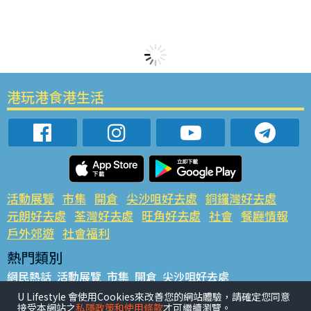
港玩港食港生活
活動展覽
市集
開倉
尖沙咀好去處
銅鑼灣好去處
元朗好去處
荃灣好去處
旺角好去處
社會
餐廳情報
戶外郊遊
社會福利
熱門類別
網民熱話
活動展覽
市集
開倉
尖沙咀好去處
銅鑼灣好去處
元朗好去處
荃灣好去處
旺角好去處
社會
U Lifestyle 會使用Cookies來改善您的網站體驗，請確定您同意
接受本網站之
私隱政策和使用條款
才可繼續瀏覽。
餐廳情報
戶外郊遊