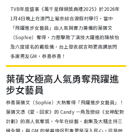
TVB年度盛事《萬千星輝頒獎典禮2025》於2026年
1月4日晚上在澳門上葡京綜合渡假村舉行，當中
「飛躍進步女藝員」由人氣與實力兼備的葉蒨文
（Sophie）奪得，力壓擊敗了演技大躍進的陳楨怡
及六度提名的戴祖儀，台上發表感言時更高調放閃
多謝男友GM，恭喜恭喜！
葉蒨文極高人氣勇奪飛躍進
步女藝員
恭喜葉蒨文（Sophie）大熱奪得「飛躍進步女藝員」！
葉蒨文憑《愛·回家》的 Candy 一角及戀綜《女神配對
計劃》的高人氣奪獎，今年在綜藝、劇集及大騷主持三
線全開，與 GM 的螢幕情侶形象更是深入民心。這是她