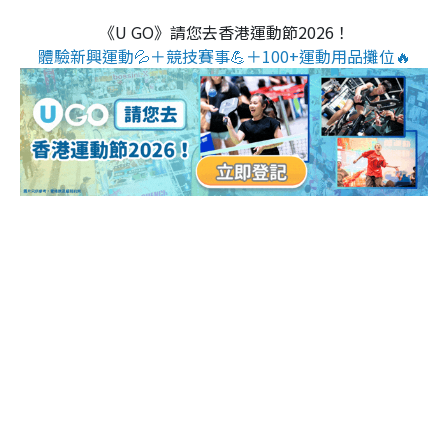
《U GO》請您去香港運動節2026！
體驗新興運動💦＋競技賽事💪＋100+運動用品攤位🔥