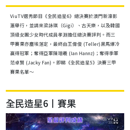
ViuTV選秀節目《全民造星6》總決賽於澳門新濠影
滙舉行，並請來梁詠琪（Gigi）、古天樂，以及韓國
頂級女團少女時代成員孝淵擔任總決賽評判。而三
甲賽果亦塵埃落定，最終由王偉俊 (Teller)黑馬爆冷
贏得冠軍；奪得亞軍陳瑨羲 (Ian Hannz)；奪得季軍
范卓賢 (Jacky Fan)。即睇《全民造星5》決賽三甲
賽果名單～
全民造星6丨賽果