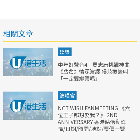
相關文章
娛樂
中年好聲音4｜周志康挑戰神曲
《蜚蜚》情深演繹 獲范振鋒叫
「一定要繼續唱」
演唱會
NCT WISH FANMEETING 《六
位王子都想娶我？》 2ND
ANNIVERSARY 香港站活動詳
情/日期/時間/地點/票價一覽