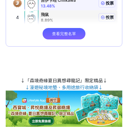
↓「森境奇緣夏日異想尋龍記」限定精品↓
↓漫遊秘境地墊、多用途旅行收納袋↓