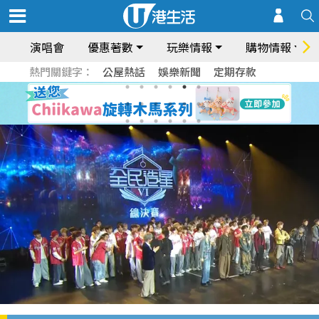
演唱會
優惠著數
玩樂情報
購物情報
熱門關鍵字：
公屋熱話
娛樂新聞
定期存款