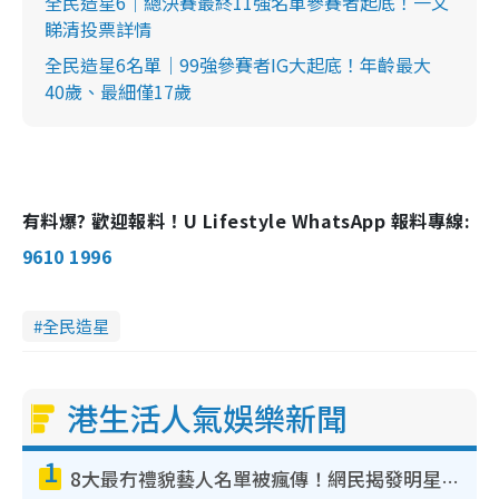
全民造星6｜總決賽最終11強名單參賽者起底！一文
睇清投票詳情
全民造星6名單｜99強參賽者IG大起底！年齡最大
40歲、最細僅17歲
有料爆? 歡迎報料！U Lifestyle WhatsApp 報料專線:
9610 1996
全民造星
港生活人氣娛樂新聞
1
8大最冇禮貌藝人名單被瘋傳！網民揭發明星真面目 一致數臭呢位係無品天花板？