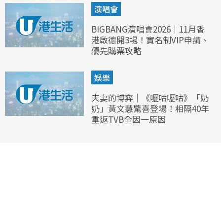
演唱會
BIGBANG演唱會2026｜11月香
港啟德開3場！實名制VIP申請、
優先購票攻略
娛樂
夫妻的博弈｜《嚦咕嚦咕》「奶
奶」黃文慧驚喜登場！相隔40年
重返TVB全因一原因