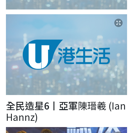
全民造星6丨亞軍
陳瑨羲 (Ian
Hannz)