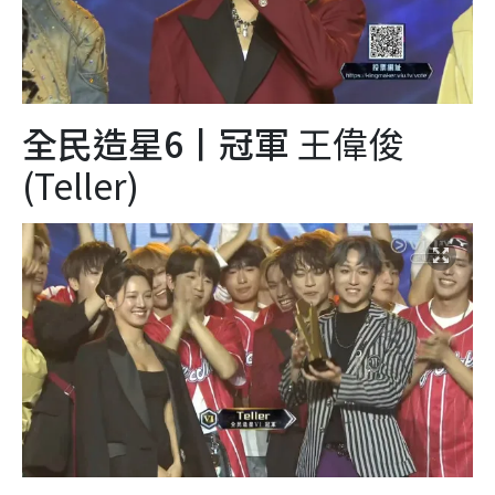
全民造星6丨冠軍
王偉俊
(Teller)