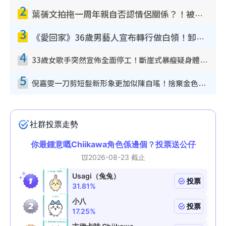
2
葉蒨文拍拖一周年親自否認情侶關係？！被質疑感情造假竟稱GM「普通同事」
3
《愛回家》36歲男藝人宣布轉行做白領！卸下藝人身份回歸素人平淡生活
4
33歲女歌手突然宣佈全面停工！斷崖式暴瘦疑身體亮紅燈！聲明曝︰將暫時淡出
5
倪嘉雯一刀剪短髮新形象更加似陳自瑤！捨棄金色長髮造型氣質大變超驚喜