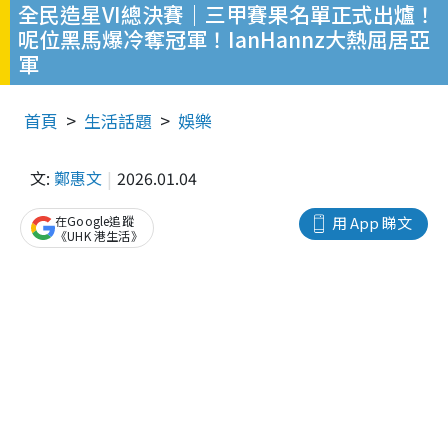
全民造星VI總決賽｜三甲賽果名單正式出爐！
呢位黑馬爆冷奪冠軍！IanHannz大熱屈居亞
軍
首頁
生活話題
娛樂
文:
鄭惠文
2026.01.04
在Google追蹤
用 App 睇文
《UHK 港生活》