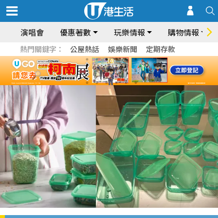
演唱會
優惠著數
玩樂情報
購物情報
熱門關鍵字：
公屋熱話
娛樂新聞
定期存款