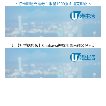
> 打卡即送充電券！限量1000張🔋送完即止 <
↓ 【社群送您🎠】Chiikawa迴旋木⾺吊飾公仔✨↓