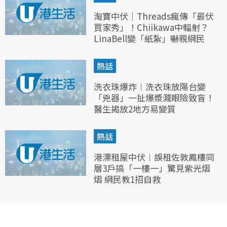
淘寶中伏｜Threads瘋傳「最伏
買家秀」！Chiikawa中輻射？
LinaBell變「紙紮」嚇親網民
熱話
洗衣珠爆炸︱洗衣珠放陽台變
「兇器」一扯爆漿濺眼險致盲！
醫生揭放2地方易變質
熱話
港漂租屋中伏︱誤租佐敦鳳樓同
層3戶搞「一樓一」驚見紫光熠
熠 網民教1招自救