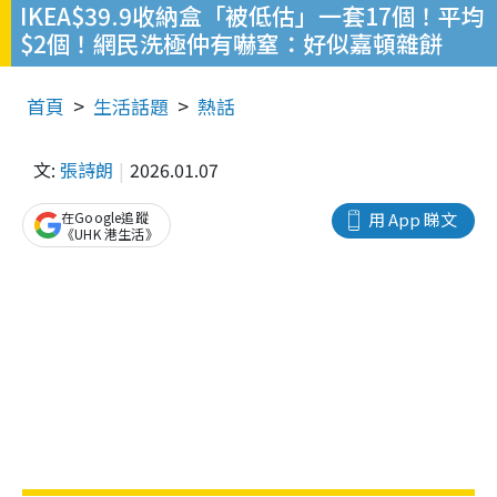
IKEA$39.9收納盒「被低估」一套17個！平均
$2個！網民洗極仲有嚇窒：好似嘉頓雜餅
首頁
生活話題
熱話
文:
張詩朗
2026.01.07
在Google追蹤
用 App 睇文
《UHK 港生活》