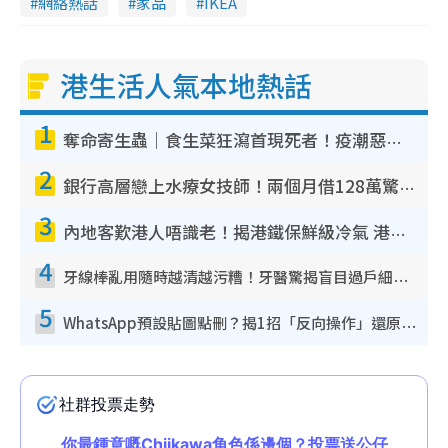
網絡熱話
家品
IKEA
港生活人氣本地熱話
1
奪命寄生蟲｜食生菜狂瀉首現死者！疫潮惡化錄1.8萬宗病例 揭洗菜3大謬誤
2
銀行高層戀上水療女技師！兩個月借128萬驚覺「沉船」沉落火海 揭背後疑似邪教操控賣淫
3
內地客歎港人唔識老！揭港鐵保鮮級冷氣 港人求放過：咪投訴
4
牙線棒亂用隨時越清越污糟！牙醫驚揭盲目過戶細菌恐致蛀牙：呢種先係日常真保養
5
WhatsApp預設貼圖點刪？揭1招「反向操作」還原簡潔介面 附3步實測教學