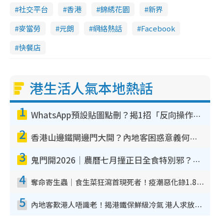
社交平台
香港
錦綉花園
新界
麥當勞
元朗
網絡熱話
Facebook
快餐店
港生活人氣本地熱話
1
WhatsApp預設貼圖點刪？揭1招「反向操作」還原簡潔介面 附3步實測教學
2
香港山邊鐵閘邊門大開？內地客困惑意義何在！網民神回覆：呢種叫法理性防禦
3
鬼門開2026｜農曆七月撞正日全食特別邪？專家警告切忌做一事！揭4大禁忌+2招保平安
4
奪命寄生蟲｜食生菜狂瀉首現死者！疫潮惡化錄1.8萬宗病例 揭洗菜3大謬誤
5
內地客歎港人唔識老！揭港鐵保鮮級冷氣 港人求放過：咪投訴