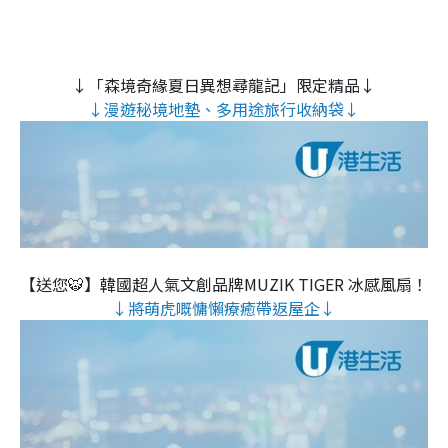
↓「森境奇緣夏日異想尋龍記」限定精品↓
↓漫遊秘境地墊、多用途旅行收納袋↓
【送您🐯】韓國超人氣文創品牌MUZIK TIGER 冰感風扇！
↓將萌虎嘅慵懶療癒帶返屋企↓