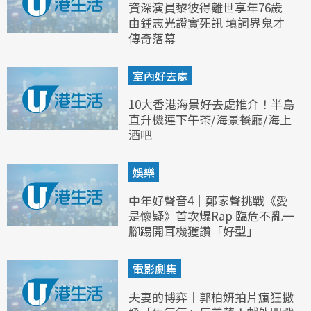
資深演員黎彼得離世享年76歲
由鍾志光證實死訊 填詞界鬼才
傳奇落幕
室內好去處
10大香港海景好去處推介！半島
直升機連下午茶/海景餐廳/海上
酒吧
娛樂
中年好聲音4｜鄭家聲挑戰《愛
是懷疑》首次爆Rap 臨危不亂一
腳踢開耳機獲讚「好型」
電影劇集
夫妻的博弈｜郭柏妍拍片瘋狂撒