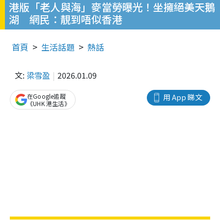
港版「老人與海」麥當勞曝光！坐擁絕美天鵝
湖 網民：靚到唔似香港
首頁
生活話題
熱話
文:
梁雪盈
2026.01.09
在Google追蹤
用 App 睇文
《UHK 港生活》