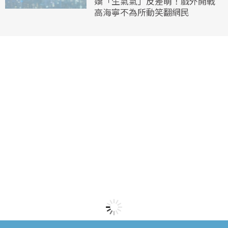
嬌「生氣氣」反差萌！戲外開戰
高海寧不為所動笑翻網民