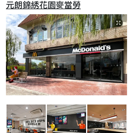
元朗錦綉花園麥當勞