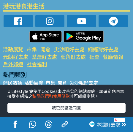
港玩港食港生活
活動展覽
市集
開倉
尖沙咀好去處
銅鑼灣好去處
元朗好去處
荃灣好去處
旺角好去處
社會
餐廳情報
戶外郊遊
社會福利
熱門類別
網民熱話
活動展覽
市集
開倉
尖沙咀好去處
銅鑼灣好去處
元朗好去處
荃灣好去處
旺角好去處
社會
U Lifestyle 會使用Cookies來改善您的網站體驗，請確定您同意
接受本網站之
私隱政策和使用條款
才可繼續瀏覽。
餐廳情報
戶外郊遊
熱門標籤
我已閱讀及同意
#UGO搵好去處
#人氣活動推介
#美食社群熱話
#親子玩樂好去處
#ULifestyle應用程式
#限時搶
本週好去處
#UJetso禮物放送
#ULifestyle商戶中心
#著數
#網絡熱話