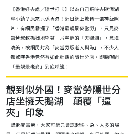
【香港好去處／隱世打卡】以為自己飛咗去歐洲湖
畔小鎮？原來只係香港！近日網上驚傳一張神級照
片，有網民發掘了「香港最靚景麥當勞」，只見麥
當勞叔叔孤獨地望著一片寧靜的「天鵝湖」，意境
淒美，被網民封為「麥當勞版老人與海」，不少人
都驚嘆香港竟然有如此壯觀的隱世分店，即睇呢間
「最靚景老麥」到底喺邊！
靚到似外國！麥當勞隱世分
店坐擁天鵝湖 顛覆「逼
夾」印象
一講起麥當勞，大家可能只會諗起快、急、人多的場