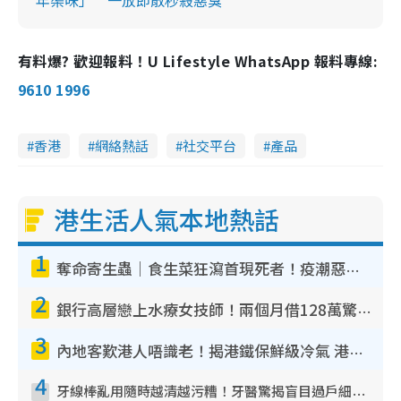
有料爆? 歡迎報料！U Lifestyle WhatsApp 報料專線:
9610 1996
香港
網絡熱話
社交平台
產品
港生活人氣本地熱話
1
奪命寄生蟲｜食生菜狂瀉首現死者！疫潮惡化錄1.8萬宗病例 揭洗菜3大謬誤
2
銀行高層戀上水療女技師！兩個月借128萬驚覺「沉船」沉落火海 揭背後疑似邪教操控賣淫
3
內地客歎港人唔識老！揭港鐵保鮮級冷氣 港人求放過：咪投訴
4
牙線棒亂用隨時越清越污糟！牙醫驚揭盲目過戶細菌恐致蛀牙：呢種先係日常真保養