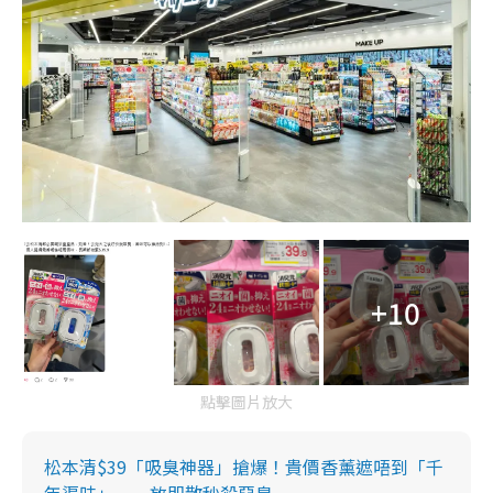
+10
點擊圖片放大
松本清$39「吸臭神器」搶爆！貴價香薰遮唔到「千
年渠味」 一放即散秒殺惡臭