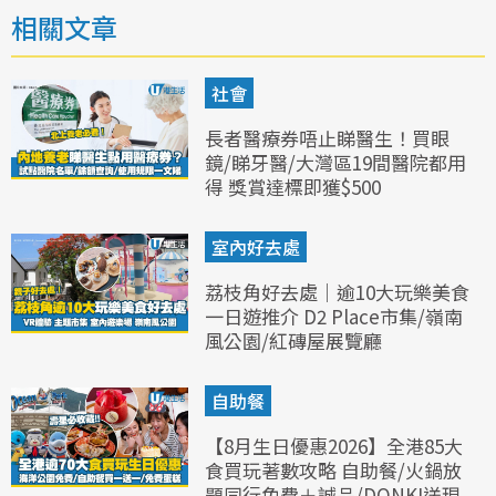
相關文章
社會
長者醫療券唔止睇醫生！買眼
鏡/睇牙醫/大灣區19間醫院都用
得 獎賞達標即獲$500
室內好去處
荔枝角好去處｜逾10大玩樂美食
一日遊推介 D2 Place市集/嶺南
風公園/紅磚屋展覽廳
自助餐
【8月生日優惠2026】全港85大
食買玩著數攻略 自助餐/火鍋放
題同行免費＋誠品/DONKI送現