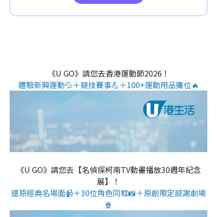
《U GO》請您去香港運動節2026！
體驗新興運動💦＋競技賽事💪＋100+運動用品攤位🔥
《U GO》請您去【名偵探柯南TV動畫播放30週年紀念
展】！
還原經典名場面📹＋30位角色同框📸＋原創限定感謝劇場
🍿