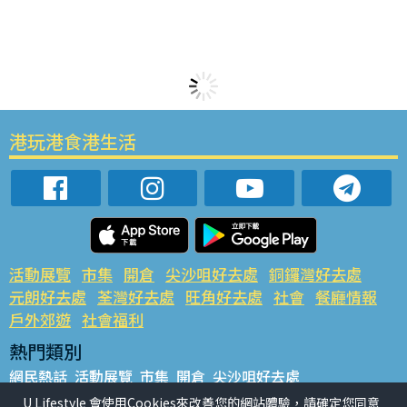
港玩港食港生活
活動展覽
市集
開倉
尖沙咀好去處
銅鑼灣好去處
元朗好去處
荃灣好去處
旺角好去處
社會
餐廳情報
戶外郊遊
社會福利
熱門類別
網民熱話
活動展覽
市集
開倉
尖沙咀好去處
銅鑼灣好去處
元朗好去處
荃灣好去處
旺角好去處
社會
U Lifestyle 會使用Cookies來改善您的網站體驗，請確定您同意