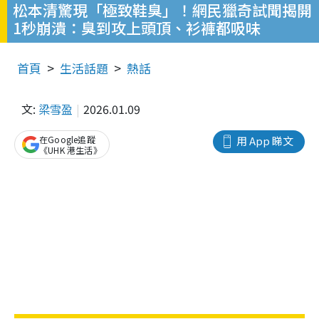
松本清驚現「極致鞋臭」！網民獵奇試聞揭開
1秒崩潰：臭到攻上頭頂、衫褲都吸味
首頁
生活話題
熱話
文:
梁雪盈
2026.01.09
在Google追蹤
用 App 睇文
《UHK 港生活》