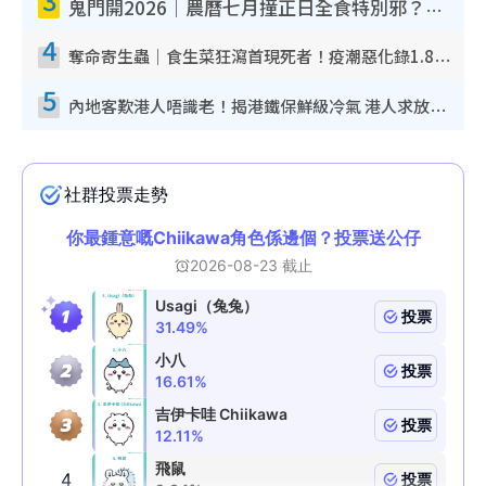
鬼門開2026｜農曆七月撞正日全食特別邪？專家警告切忌做一事！揭4大禁忌+2招保平安
4
奪命寄生蟲｜食生菜狂瀉首現死者！疫潮惡化錄1.8萬宗病例 揭洗菜3大謬誤
5
內地客歎港人唔識老！揭港鐵保鮮級冷氣 港人求放過：咪投訴