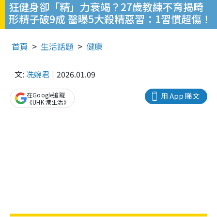
狂健身卻「精」力衰竭？27歲教練不育揭畸
形精子破9成 醫曝5大殺精惡習：1習慣超傷！
首頁
生活話題
健康
文:
冼婉君
2026.01.09
在Google追蹤
用 App 睇文
《UHK 港生活》