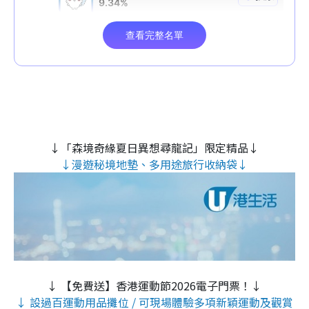
↓「森境奇緣夏日異想尋龍記」限定精品↓
↓漫遊秘境地墊、多用途旅行收納袋↓
↓ 【免費送】香港運動節2026電子門票！↓
↓ 設過百運動用品攤位 / 可現場體驗多項新穎運動及觀賞