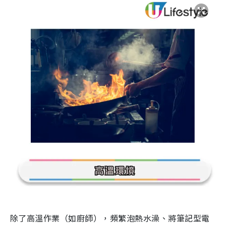
除了高溫作業（如廚師），頻繁泡熱水澡、將筆記型電