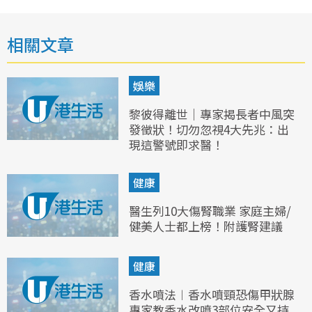
相關文章
娛樂
黎彼得離世｜專家揭長者中風突
發徵狀！切勿忽視4大先兆：出
現這警號即求醫！
健康
醫生列10大傷腎職業 家庭主婦/
健美人士都上榜！附護腎建議
健康
香水噴法︱香水噴頸恐傷甲狀腺
專家教香水改噴3部位安全又持