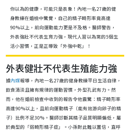
你以為的健康，可能只是表象！內地一名27歲的健
身教練在婚檢中驚覺，自己的精子畸形率竟高達
90%以上，前向運動能力更是不及格。醫師警告，
外表強壯不代表生育力強，現代人習以為常的5個生
活小習慣，正是正導致「外強中乾」！
外表健壯不代表生殖能力強
據
內媒
報導，內地一名27歲的健身教練平日生活自律，
飲食清淡且擁有規律的運動習慣，外型孔武有力。
然
而，他在婚前檢查中收到的報告令他震驚：精子畸形率
高達90%以上，且前向運動精子（能有效游向卵子的精
子）比例不足30%。醫師診斷其精子品質明顯偏低，屬
於典型的「弱畸形精子症」。小孫對此難以置信，直呼