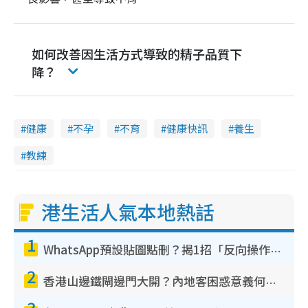
如何改善因生活方式導致的精子品質下
降？
健康
不孕
不育
健康快訊
養生
教練
港生活人氣本地熱話
1
WhatsApp預設貼圖點刪？揭1招「反向操作」還原簡潔介面 附3步實測教學
2
香港山邊鐵閘邊門大開？內地客困惑意義何在！網民神回覆：呢種叫法理性防禦
3