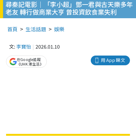
尋秦記電影｜「李小超」鄧一君與古天樂多年
老友 轉行做商業大亨 曾投資飲食業失利
首頁
生活話題
娛樂
文:
李寶怡
2026.01.10
在Google追蹤
用 App 睇文
《UHK 港生活》