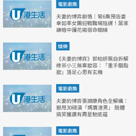
電影劇集
夫妻的博弈劇情｜第6集預告姜
幸如率女團迎戰職場陰謀！葉家
謙暗中護花揭宿命姻緣
娛樂
《夫妻的博弈》郭柏妍親自拆解
綠茶小三無辜妝容：「重手胭脂
妝」落足心思有玄機
電影劇集
夫妻的博弈張頴康角色全解構：
狠甩30磅演「媽寶渣男」 肢體
搞笑獲讚有周星馳底蘊
電影劇集