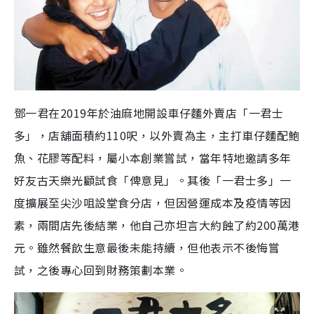
鄧一君在2019年於油麻地開設車仔麵外賣店「一君士
多」，店舖面積約110呎，以外賣為主，主打車仔麵配鮑
魚、花膠等配料，屬小本創業嘗試，當年特地邀請多年
好友古天樂光顧試食「俾意見」。其後「一君士多」一
度擴展至尖沙咀設堂食分店，但因營運成本及疫情等因
素，兩間店先後結業，他自己亦坦言大約蝕了約200萬港
元。雖然餐飲生意最後未能持續，但他表示不後悔嘗
試，之後專心回到財務策劃本業。