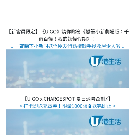
【新會員限定】《U GO》請你睇👹《蠟筆小新劇場版：千
奇百怪！我的妖怪假期》！
↓一齊睇下小新同妖怪朋友們點樣聯手拯救屋企人啦↓
【U GO x CHARGESPOT 夏日消暑企劃⚡】
> 打卡即送充電券！限量1000張🔋送完即止 <