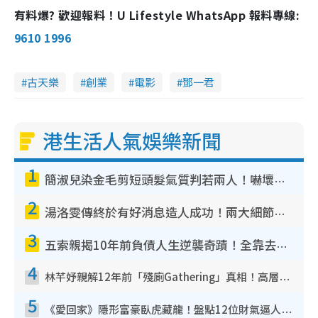
有料爆? 歡迎報料！U Lifestyle WhatsApp 報料專線:
9610 1996
古天樂
創業
電影
鄧一君
港生活人氣娛樂新聞
1
簡淑兒染金毛剪短頭髮氣質判若兩人！嚇壞老公麥大力都認唔出：「你做咩事？」
2
湯洛雯傳終於有好消息造人成功！兩大細節曝孕味極濃惹猜測：大肚婆先會咁！
3
五索親揭10年前負債人生逆襲奇蹟！全靠去一地方轉運後即遇上馬先生
4
林芊妤親解12年前「殘廁Gathering」真相！高層解約一句話重創尊嚴至今拒返TVB
5
《愛回家》隱形富豪臥虎藏龍！盤點12位財氣逼人的有錢藝人：呢位靚女3億身家唔憂做