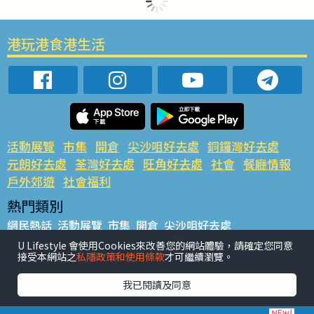
港玩港食港生活
活動展覽
市集
開倉
尖沙咀好去處
銅鑼灣好去處
元朗好去處
荃灣好去處
旺角好去處
社會
餐廳情報
戶外郊遊
社會福利
熱門類別
網民熱話
活動展覽
市集
開倉
尖沙咀好去處
銅鑼灣好去處
元朗好去處
荃灣好去處
旺角好去處
社會
U Lifestyle 會使用Cookies來改善您的網站體驗，請確定您同意
接受本網站之
私隱政策和使用條款
才可繼續瀏覽。
餐廳情報
戶外郊遊
熱門標籤
我已閱讀及同意
#UGO搵好去處
#人氣活動推介
#美食社群熱話