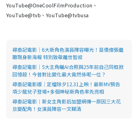
YouTube@OneCoolFilmProduction、
YouTube@tvb、YouTube@tvbusa
尋秦記電影｜6大新角色演員陣容曝光！苗僑偉張繼
聰現身新海報 特別致敬離世智叔
尋秦記電影｜5大主角曬AI合照與25年前自己同框掀
回憶殺！今昔對比變化最大竟然係呢一位？
尋秦記電影版｜定檔除夕12.31上映！最新MV預告
項少龍兒子登場+多個神秘新角色率先亮相
尋秦記電影｜新女主角影后加盟網傳一原因三大花
旦變配角！女演員陣容一文睇清