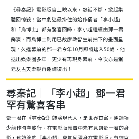
《尋秦記》電影版自上映以來，熱話不斷，掀起集
體回憶殺！當中劇迷最掛住的始作俑者「李小超」
和「烏博士」都有驚喜回歸，李小超繼續由鄧一君
飾演，而烏博士則用已故廖啟智生前拍下的畫面呈
現。久違幕前的鄧一君今年10月即將踏入50歲，他
退出娛樂圈多年，更少有再現身幕前，今次亦是獲
老友古天樂親自邀請復出！
尋秦記｜「李小超」鄧一君
罕有驚喜客串
鄧一君在《尋秦記》飾演現代人，是世界首富，邀請項
少龍作時空旅行。​​在電影版預告中未有見到鄧一君的身
影，他飾演的「李小超」會如何現身在電影版，有待官