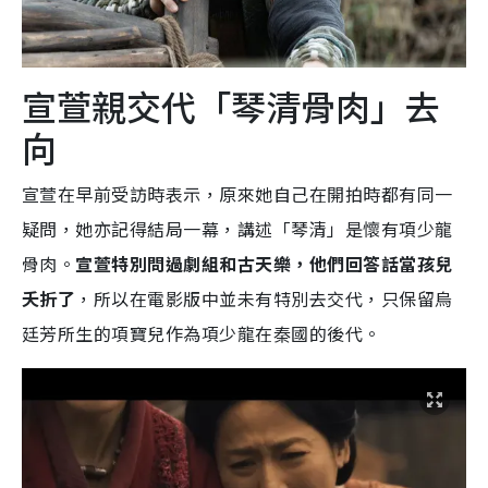
宣萱親交代「琴清骨肉」去
向
宣萱在早前受訪時表示，原來她自己在開拍時都有同一
疑問，她亦記得結局一幕，講述「琴清」是懷有項少龍
骨肉。
宣萱特別問過劇組和古天樂，他們回答話當孩兒
夭折了
，所以在電影版中並未有特別去交代，只保留烏
廷芳所生的項寶兒作為項少龍在秦國的後代。