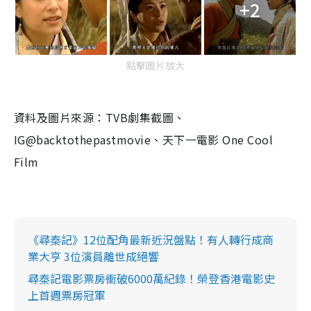
+2
點擊圖片放大
​資料及圖片來源：TVB劇集截圖、
IG@backtothepastmovie、天下一電影 One Cool
Film
《尋秦記》12位配角最新近況盤點！有人轉行成商
業大亨 3位演員離世成絕響
尋秦記電影票房衝破6000萬紀錄！榮登香港電影史
上首週票房冠軍