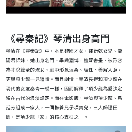
《尋秦記》琴清出身高門
琴清在《尋秦記》中，本是魏國才女，鄒衍乾女兒、龍
陽君師妹，她出身名門、學識淵博，擅琴書畫，被形容
為才貌雙全的淑女。劇中形象溫柔、理性、善解人意，
更與項少龍一見鍾情。而且劇情上琴清長得和項少龍在
現代的女友秦青一模一樣，因而解釋了項少龍為愛決定
留在古代的浪漫設定。而在電影版，琴清與項少龍、烏
廷芳組成一家人，一同撫養兒子項寶兒，三人歸隱田
園，是項少龍「家」的核心支柱之一。