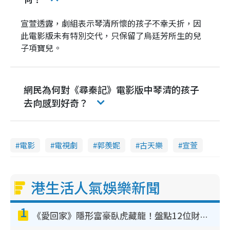
宣萱透露，劇組表示琴清所懷的孩子不幸夭折，因
此電影版未有特別交代，只保留了烏廷芳所生的兒
子項寶兒。
網民為何對《尋秦記》電影版中琴清的孩子
去向感到好奇？
電影
電視劇
郭羨妮
古天樂
宣萱
港生活人氣娛樂新聞
1
《愛回家》隱形富豪臥虎藏龍！盤點12位財氣逼人的有錢藝人：呢位靚女3億身家唔憂做