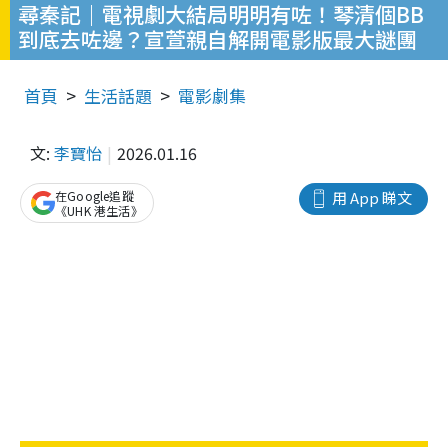
尋秦記｜電視劇大結局明明有咗！琴清個BB
到底去咗邊？宣萱親自解開電影版最大謎團
首頁
生活話題
電影劇集
文:
李寶怡
2026.01.16
在Google追蹤
用 App 睇文
《UHK 港生活》