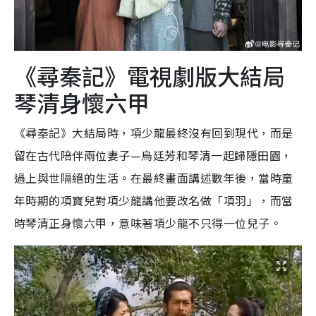
《尋秦記》電視劇版大結局
琴清身懷六甲
《尋秦記》大結局時，項少龍最終沒有回到現代，而是
留在古代陪伴兩位妻子—烏廷芳和琴清一起歸隱田園，
過上與世隔絕的生活。在最終畫面講述數年後，當時童
年時期的項寶兒對項少龍講他要改名做「項羽」，而當
時琴清正身懷六甲，意味著項少龍不只得一位兒子。