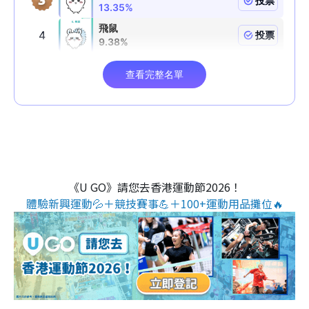
《U GO》請您去香港運動節2026！
體驗新興運動💦＋競技賽事💪＋100+運動用品攤位🔥