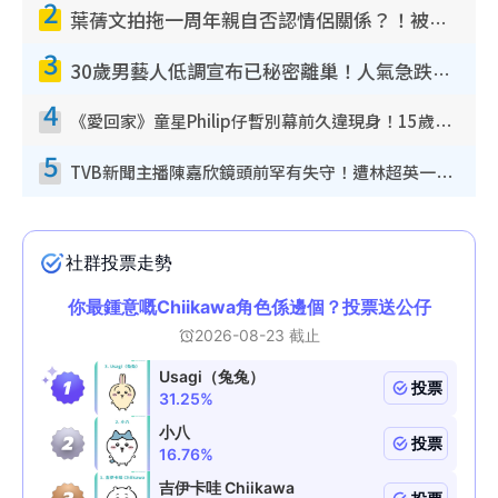
2
葉蒨文拍拖一周年親自否認情侶關係？！被質疑感情造假竟稱GM「普通同事」
3
30歲男藝人低調宣布已秘密離巢！人氣急跌變失蹤人口︰「這幾年過得並不容易」
4
《愛回家》童星Philip仔暫別幕前久違現身！15歲近況暴風長高蛻變帥氣少男
5
TVB新聞主播陳嘉欣鏡頭前罕有失守！遭林超英一句說話突襲嚇親當場大笑