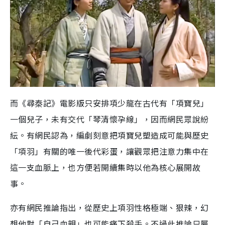
而《尋秦記》電影版只安排項少龍在古代有「項寶兒」
一個兒子，未有交代「琴清懷孕線」，因而網民眾說紛
紜。有網民認為，編劇刻意把項寶兒塑造成可能與歷史
「項羽」有關的唯一後代彩蛋，讓觀眾把注意力集中在
這一支血脈上，也方便若開續集時以他為核心展開故
事。
亦有網民推論指出，從歷史上項羽性格極端、狠辣，幻
想他對「自己血親」也可能痛下殺手。不過此推論只屬