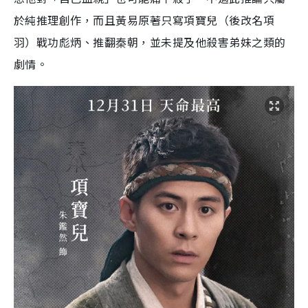
於純推理創作，而且黃易原著只寫項寶兒（後改名項
羽）戰功彪炳、推翻秦朝，並未提及他殺害弟妹之類的
劇情。