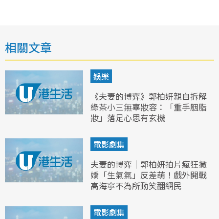
相關文章
娛樂
《夫妻的博弈》郭柏妍親自拆解
綠茶小三無辜妝容：「重手胭脂
妝」落足心思有玄機
電影劇集
夫妻的博弈｜郭柏妍拍片瘋狂撒
嬌「生氣氣」反差萌！戲外開戰
高海寧不為所動笑翻網民
電影劇集