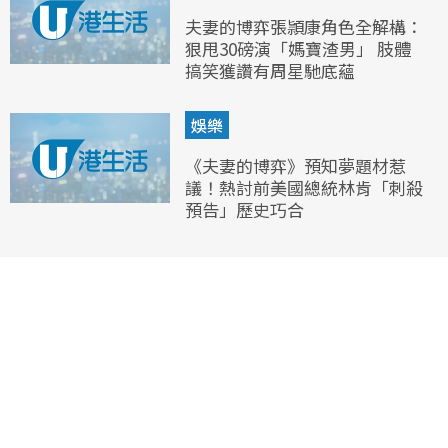
夫妻的博弈張頴康角色全解構：
狠甩30磅演「媽寶渣男」 肢體
搞笑獲讚有周星馳底蘊
娛樂
《夫妻的博弈》預知夢題材惹
議！熱討前美國總統林肯「刺殺
預告」歷史巧合