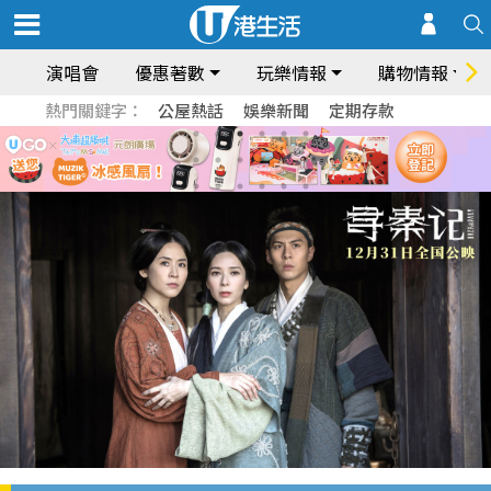
演唱會
優惠著數
玩樂情報
購物情報
熱門關鍵字：
公屋熱話
娛樂新聞
定期存款