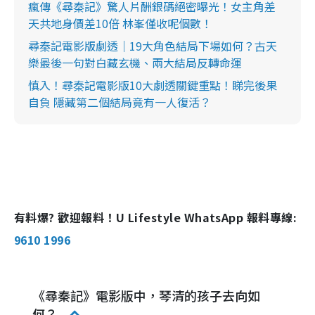
瘋傳《尋秦記》驚人片酬銀碼絕密曝光！女主角差
天共地身價差10倍 林峯僅收呢個數！
尋秦記電影版劇透｜19大角色結局下場如何？古天
樂最後一句對白藏玄機、兩大結局反轉命運
慎入！尋秦記電影版10大劇透關鍵重點！睇完後果
自負 隱藏第二個結局竟有一人復活？
有料爆? 歡迎報料！U Lifestyle WhatsApp 報料專線:
9610 1996
《尋秦記》電影版中，琴清的孩子去向如
何？