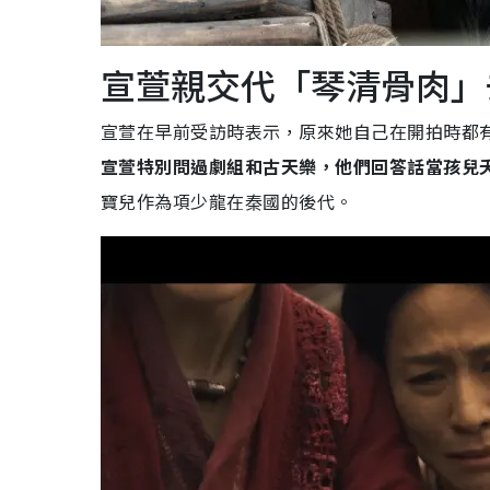
宣萱親交代「琴清骨肉」
宣萱在早前受訪時表示，原來她自己在開拍時都
宣萱特別問過劇組和古天樂，他們回答話當孩兒
寶兒作為項少龍在秦國的後代。