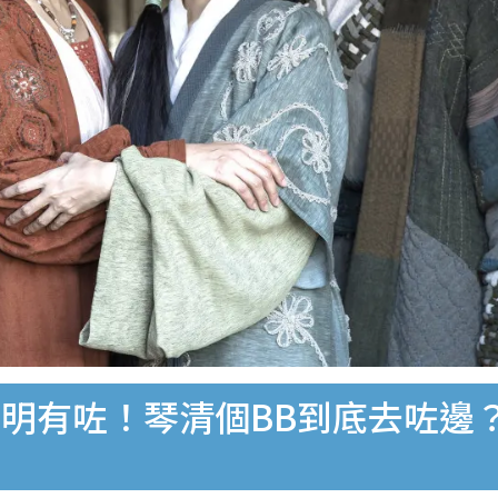
明有咗！琴清個BB到底去咗邊