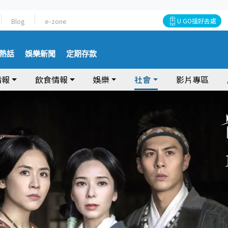
Blog
e-zone
U GO搵好去處
熱話
娛樂新聞
定期存款
情報
飲食情報
娛樂
社會
影片專區