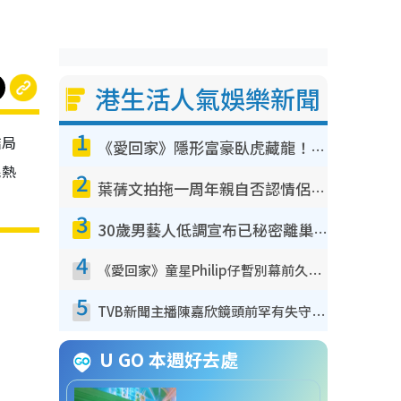
港生活人氣娛樂新聞
1
結局
《愛回家》隱形富豪臥虎藏龍！盤點12位財氣逼人的有錢藝人：呢位靚女3億身家唔憂做
民熱
2
葉蒨文拍拖一周年親自否認情侶關係？！被質疑感情造假竟稱GM「普通同事」
3
30歲男藝人低調宣布已秘密離巢！人氣急跌變失蹤人口︰「這幾年過得並不容易」
4
《愛回家》童星Philip仔暫別幕前久違現身！15歲近況暴風長高蛻變帥氣少男
5
TVB新聞主播陳嘉欣鏡頭前罕有失守！遭林超英一句說話突襲嚇親當場大笑
U GO 本週好去處