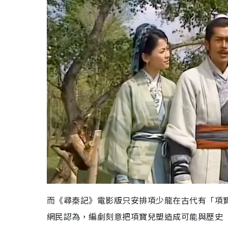
而《尋秦記》電影版只安排項少龍在古代有「項
網民認為，編劇刻意把項寶兒塑造成可能與歷史