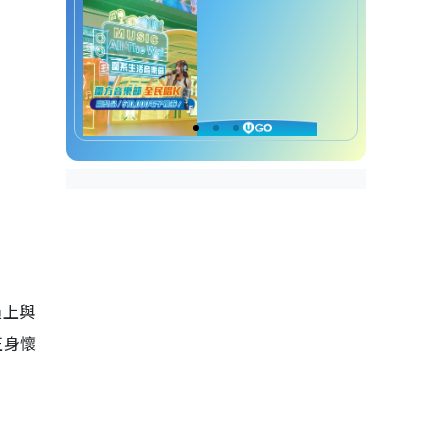
過上與
正身懷