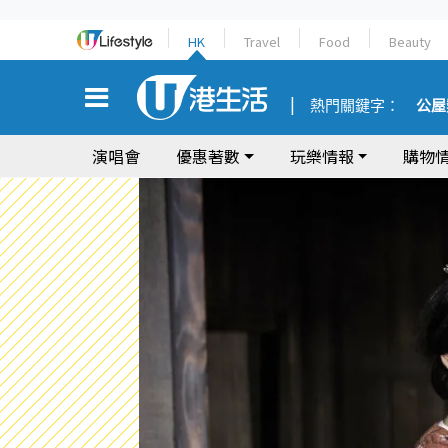
HK
Travel
Food
Beauty
熱門關鍵字：
公屋
演唱會
優惠著數
玩樂情報
購物