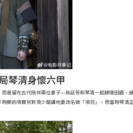
局琴清身懷六甲
，而是留在古代陪伴兩位妻子—烏廷芳和琴清一起歸隱田園，
年時期的項寶兒對項少龍講他要改名做「項羽」，而當時琴清