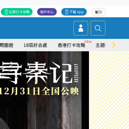
社群打卡攻略
商戶中心
下載 App
繁
简
周圍遊
18區好去處
香港打卡攻略
主題特集