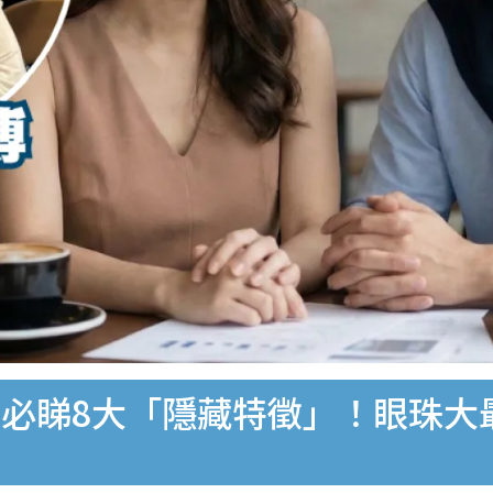
必睇8大「隱藏特徵」！眼珠大