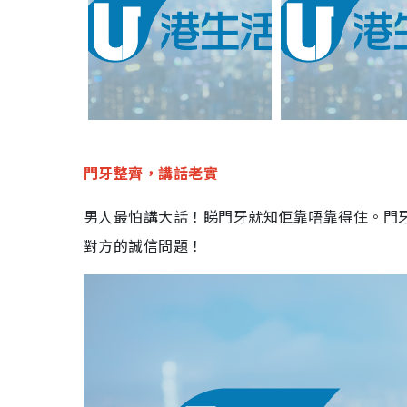
門牙整齊，講話老實
男人最怕講大話！睇門牙就知佢靠唔靠得住。門
對方的誠信問題！