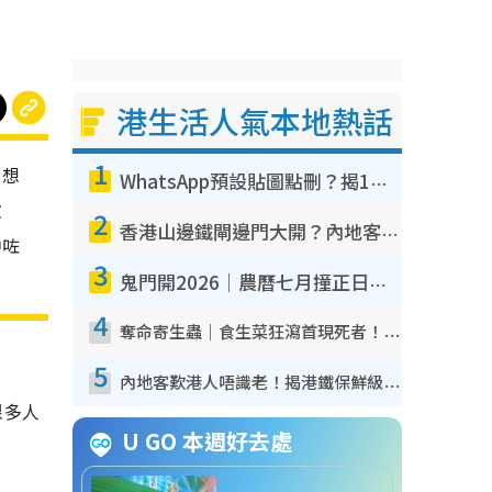
港生活人氣本地熱話
1
，想
WhatsApp預設貼圖點刪？揭1招「反向操作」還原簡潔介面 附3步實測教學
教
2
香港山邊鐵閘邊門大開？內地客困惑意義何在！網民神回覆：呢種叫法理性防禦
中咗
3
鬼門開2026｜農曆七月撞正日全食特別邪？專家警告切忌做一事！揭4大禁忌+2招保平安
4
奪命寄生蟲｜食生菜狂瀉首現死者！疫潮惡化錄1.8萬宗病例 揭洗菜3大謬誤
5
內地客歎港人唔識老！揭港鐵保鮮級冷氣 港人求放過：咪投訴
很多人
U GO 本週好去處