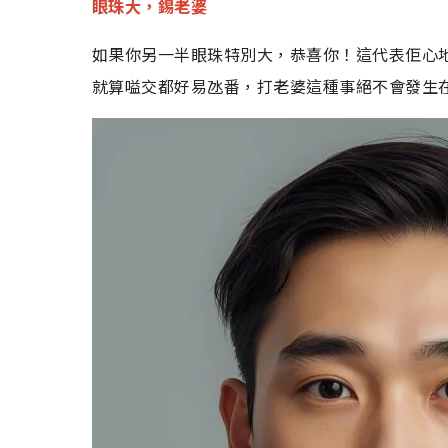
眼珠大，錫老婆
如果你另一半眼珠特別大，恭喜你！這代表佢心
就算嗌交都好易氹番，打老婆這種事絕不會發生