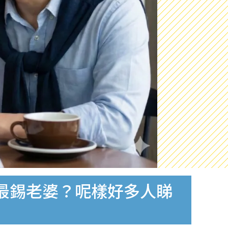
最錫老婆？呢樣好多人睇