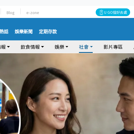
Blog
e-zone
U GO搵好去處
熱話
娛樂新聞
定期存款
情報
飲食情報
娛樂
社會
影片專區