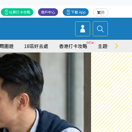
社群打卡攻略
商戶中心
下載 App
繁
简
周圍遊
18區好去處
香港打卡攻略
主題特集