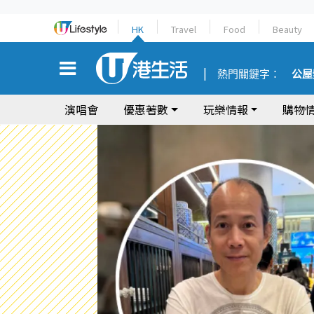
HK
Travel
Food
Beauty
熱門關鍵字：
公屋
演唱會
優惠著數
玩樂情報
購物