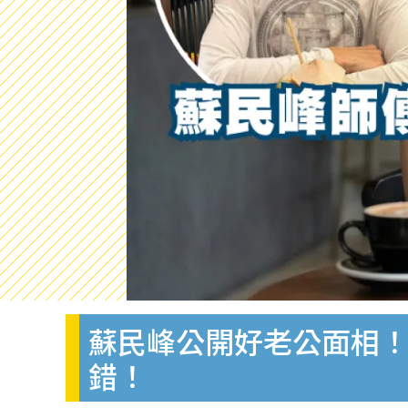
蘇民峰公開好老公面相！
錯！