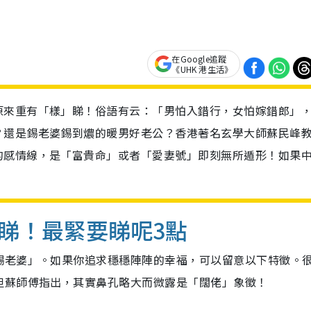
在Google追蹤
《UHK 港生活》
原來重有「樣」睇！俗語有云：「男怕入錯行，女怕嫁錯郎」
？還是錫老婆錫到燶的暖男好老公？香港著名玄學大師蘇民峰
的感情線，是「富貴命」或者「愛妻號」即刻無所遁形！如果
睇！最緊要睇呢3點
錫老婆」。如果你追求穩穩陣陣的幸福，可以留意以下特徵。
但蘇師傅指出，其實鼻孔略大而微露是「闊佬」象徵！