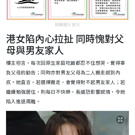
點擊圖片放大
港女陷內心拉扯 同時愧對父
母與男友家人
樓主坦言，每次回原生家庭吃飯都忍不住想哭，覺得辜
負父母的勸告；同時亦對男友父母為二人搬走感到內
疚。她直言，若選擇搬走，會覺得對不起男友家人；若
繼續勉強居住，則每日不快樂，長遠恐影響感情，令她
陷入進退兩難。