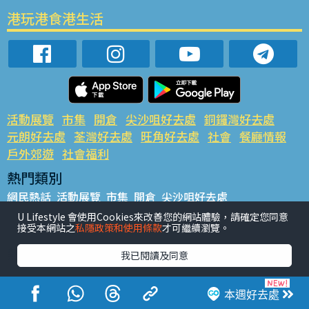
港玩港食港生活
活動展覽
市集
開倉
尖沙咀好去處
銅鑼灣好去處
元朗好去處
荃灣好去處
旺角好去處
社會
餐廳情報
戶外郊遊
社會福利
熱門類別
網民熱話
活動展覽
市集
開倉
尖沙咀好去處
銅鑼灣好去處
元朗好去處
荃灣好去處
旺角好去處
社會
U Lifestyle 會使用Cookies來改善您的網站體驗，請確定您同意
接受本網站之
私隱政策和使用條款
才可繼續瀏覽。
餐廳情報
戶外郊遊
熱門標籤
我已閱讀及同意
#UGO搵好去處
#人氣活動推介
#美食社群熱話
#親子玩樂好去處
#ULifestyle應用程式
#限時搶
本週好去處
#UJetso禮物放送
#ULifestyle商戶中心
#著數
#網絡熱話