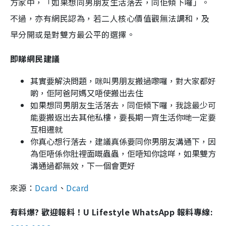
方家中，「如果想同男朋友生活落去，同佢傾下囉」。
不過，亦有網民認為，若二人核心價值觀無法調和，及
早分開或是對雙方最公平的選擇。
即睇網民建議
其實要解決問題，咪叫男朋友搬過嚟囉，對大家都好
啲，佢阿爸阿媽又唔使搬出去住
如果想同男朋友生活落去，同佢傾下囉，我諗最少可
能要搬返出去其他私樓，要長期一齊生活你哋一定要
互相遷就
你真心想行落去，建議真係要同你男朋友溝通下，因
為佢唔係你肚裡面嘅蟲蟲，佢唔知你諗咩，如果雙方
溝通過都無效，下一個會更好
來源：
Dcard
、
Dcard
有料爆? 歡迎報料！U Lifestyle WhatsApp 報料專線: