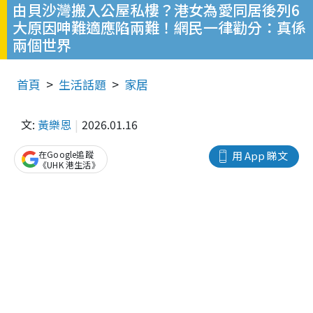
由貝沙灣搬入公屋私樓？港女為愛同居後列6
大原因呻難適應陷兩難！網民一律勸分：真係
兩個世界
首頁
生活話題
家居
文:
黃樂恩
2026.01.16
在Google追蹤
用 App 睇文
《UHK 港生活》