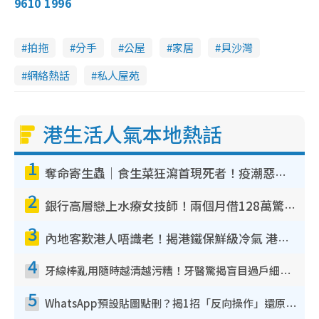
9610 1996
拍拖
分手
公屋
家居
貝沙灣
網絡熱話
私人屋苑
港生活人氣本地熱話
1
奪命寄生蟲｜食生菜狂瀉首現死者！疫潮惡化錄1.8萬宗病例 揭洗菜3大謬誤
2
銀行高層戀上水療女技師！兩個月借128萬驚覺「沉船」沉落火海 揭背後疑似邪教操控賣淫
3
內地客歎港人唔識老！揭港鐵保鮮級冷氣 港人求放過：咪投訴
4
牙線棒亂用隨時越清越污糟！牙醫驚揭盲目過戶細菌恐致蛀牙：呢種先係日常真保養
5
WhatsApp預設貼圖點刪？揭1招「反向操作」還原簡潔介面 附3步實測教學