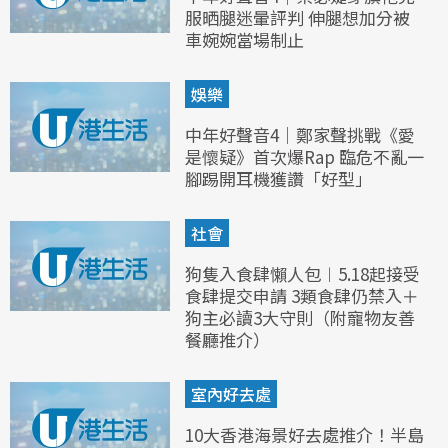
服晒腿迷暈評判 伸腿想加分被
車婉婉當場制止
娛樂
中年好聲音4｜鄭家聲挑戰《愛
是懷疑》首次爆Rap 臨危不亂一
腳踢開耳機獲讚「好型」
社會
狗隻入食肆懶人包︱5.18起接受
食肆提交申請 3類食肆仍禁入＋
狗主必讀3大守則（附寵物友善
餐廳推介）
室內好去處
10大香港海景好去處推介！半島