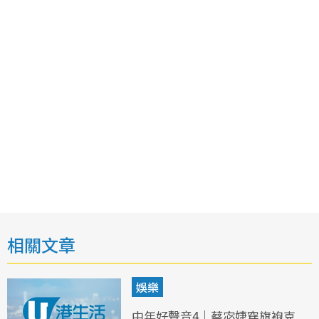
相關文章
娛樂
中年好聲音4｜蔡宓婕穿旗袍克