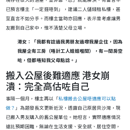
已預言樓主「一定捱唔到」，建議二人儲錢租私樓，甚
至直言不如分手。而樓主當時亦回應，表示曾考慮讓男
友搬到自己家中，惟不清楚父母立場。
港女：「我都有諗過我男朋友過嚟我屋企住，因為
我屋企有三房（唔計工人姐姐嗰間），有一間房空
咗，但都唔知我父母點諗。」
搬入公屋後難適應 港女崩
潰：完全高估咗自己
事隔一個月，樓主再以「
私樓搬去公屋唔適應可以點
做？
」為題發長文更新近況，透露自己原居貝沙灣，現
已搬入男友購入的舊公屋單位。她坦言，實際適應情況
遠比預期困難，無論在生活支援、安全感、居住空間，