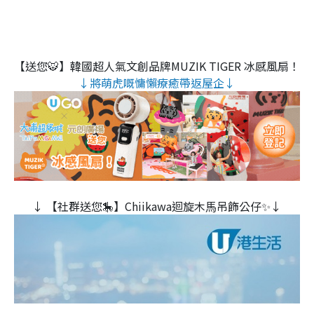
【送您🐯】韓國超人氣文創品牌MUZIK TIGER 冰感風扇！
↓將萌虎嘅慵懶療癒帶返屋企↓
↓ 【社群送您🎠】Chiikawa迴旋木⾺吊飾公仔✨↓