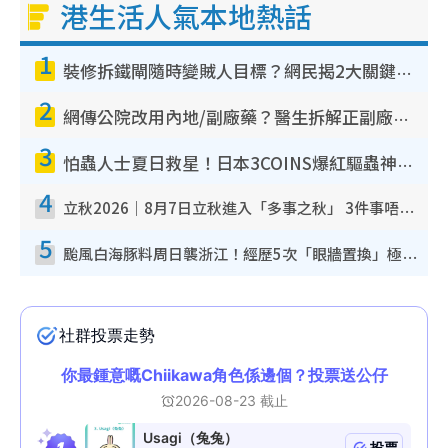
港生活人氣本地熱話
1
裝修拆鐵閘隨時變賊人目標？網民揭2大關鍵用途：裝新式等於白裝？附新舊鐵閘分別
2
網傳公院改用內地/副廠藥？醫生拆解正副廠分別 揭4類人換藥隨時出事
3
怕蟲人士夏日救星！日本3COINS爆紅驅蟲神器$45起 1招「全程免觸碰」輕鬆搞定小強
4
立秋2026｜8月7日立秋進入「多事之秋」 3件事唔做得！專家教6招開運 清枱頭／銀包納氣接好運
5
颱風白海豚料周日襲浙江！經歷5次「眼牆置換」極罕見 成登陸內地最長途颱風