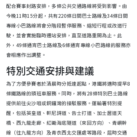
配合賽事封路安排，多條公共交通路線將受到影響。由
今晚11時15分起，共有220條日間巴士路線及34條日間
專線小巴路線將會分階段暫停服務、縮短行程或改道行
駛，並會實施臨時遷站安排，直至道路重開為止。此
外，49條通宵巴士路線及6條通宵專線小巴路線的服務亦
會相應作出調整。
特別交通安排與建議
為了方便參賽者於清晨時分抵達起點，港鐵將適時提早8
條鐵路線的頭班車服務。同時，將有28條特別巴士路線
提供前往尖沙咀或銅鑼灣的接駁服務。運輸署特別提
醒，包括英皇道、軒尼詩道、告士打道、加士居道天
橋、西九龍走廊、紅磡海底隧道（來回方向）、青嶼幹
線（往九龍方向）及青衣西北交匯處等路段，屆時交通