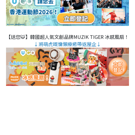
【送您🐯】韓國超人氣文創品牌MUZIK TIGER 冰感風扇！
↓將萌虎嘅慵懶療癒帶返屋企↓