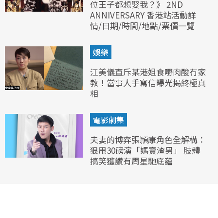
位王子都想娶我？》 2ND
ANNIVERSARY 香港站活動詳
情/日期/時間/地點/票價一覽
娛樂
江美儀直斥某港姐食嘢肉酸冇家
教！當事人手寫信曝光揭終極真
相
電影劇集
夫妻的博弈張頴康角色全解構：
狠甩30磅演「媽寶渣男」 肢體
搞笑獲讚有周星馳底蘊