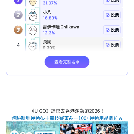
《U GO》請您去香港運動節2026！
體驗新興運動💦＋競技賽事💪＋100+運動用品攤位🔥