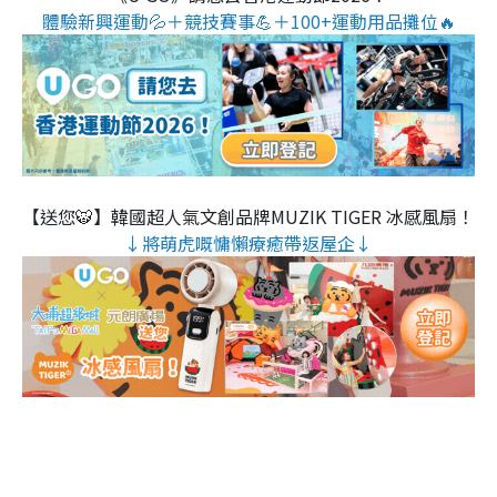
體驗新興運動💦＋競技賽事💪＋100+運動用品攤位🔥
【送您🐯】韓國超人氣文創品牌MUZIK TIGER 冰感風扇！
↓將萌虎嘅慵懶療癒帶返屋企↓