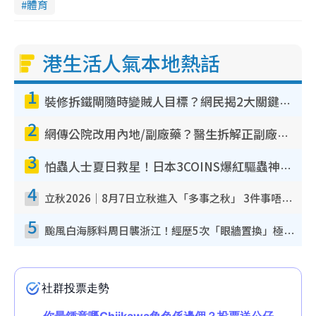
體育
港生活人氣本地熱話
1
裝修拆鐵閘隨時變賊人目標？網民揭2大關鍵用途：裝新式等於白裝？附新舊鐵閘分別
2
網傳公院改用內地/副廠藥？醫生拆解正副廠分別 揭4類人換藥隨時出事
3
怕蟲人士夏日救星！日本3COINS爆紅驅蟲神器$45起 1招「全程免觸碰」輕鬆搞定小強
4
立秋2026｜8月7日立秋進入「多事之秋」 3件事唔做得！專家教6招開運 清枱頭／銀包納氣接好運
5
颱風白海豚料周日襲浙江！經歷5次「眼牆置換」極罕見 成登陸內地最長途颱風