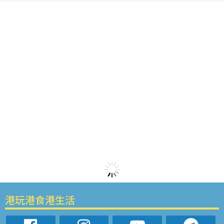
港玩港食港生活