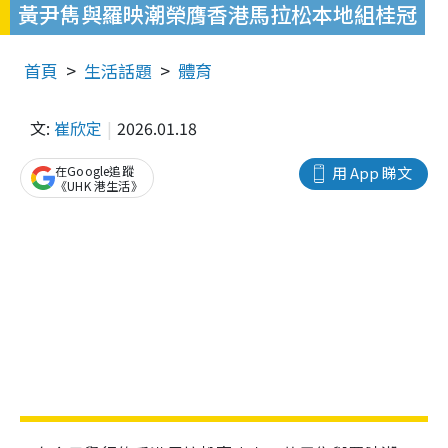
黃尹雋與羅映潮榮膺香港馬拉松本地組桂冠
首頁
生活話題
體育
文:
崔欣定
2026.01.18
在Google追蹤
用 App 睇文
《UHK 港生活》