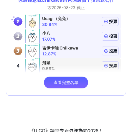
《U GO》請您去香港運動節2026！