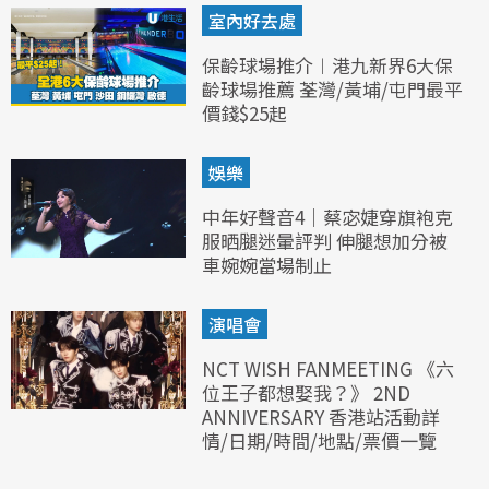
室內好去處
保齡球場推介︱港九新界6大保
齡球場推薦 荃灣/黃埔/屯門最平
價錢$25起
娛樂
中年好聲音4｜蔡宓婕穿旗袍克
服晒腿迷暈評判 伸腿想加分被
車婉婉當場制止
演唱會
NCT WISH FANMEETING 《六
位王子都想娶我？》 2ND
ANNIVERSARY 香港站活動詳
情/日期/時間/地點/票價一覽