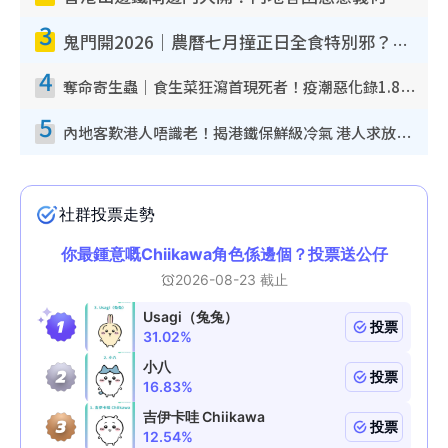
3
鬼門開2026｜農曆七月撞正日全食特別邪？專家警告切忌做一事！揭4大禁忌+2招保平安
4
奪命寄生蟲｜食生菜狂瀉首現死者！疫潮惡化錄1.8萬宗病例 揭洗菜3大謬誤
5
內地客歎港人唔識老！揭港鐵保鮮級冷氣 港人求放過：咪投訴