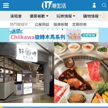
演唱會
優惠著數
玩樂情報
購物情報
熱門關鍵字：
公屋熱話
娛樂新聞
定期存款