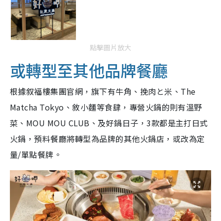
點擊圖片放大
或轉型至其他品牌餐廳
根據叙福樓集團官網，旗下有牛角、挽肉と米、The
Matcha Tokyo、敘小麵等食肆，專營火鍋的則有溫野
菜、MOU MOU CLUB、及好鍋日子，3款都是主打日式
火鍋，預料餐廳將轉型為品牌的其他火鍋店，或改為定
量/單點餐牌。