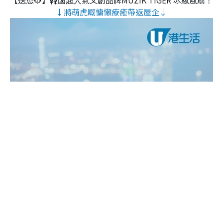
【送您🐯】韓國超人氣文創品牌MUZIK TIGER 冰感風扇！
↓將萌虎嘅慵懶療癒帶返屋企↓