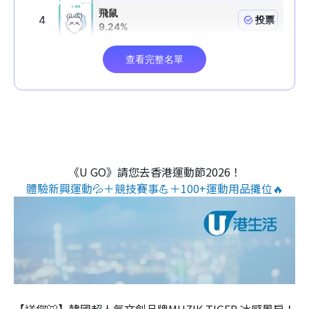
《U GO》請您去香港運動節2026！
體驗新興運動💦＋競技賽事💪＋100+運動用品攤位🔥