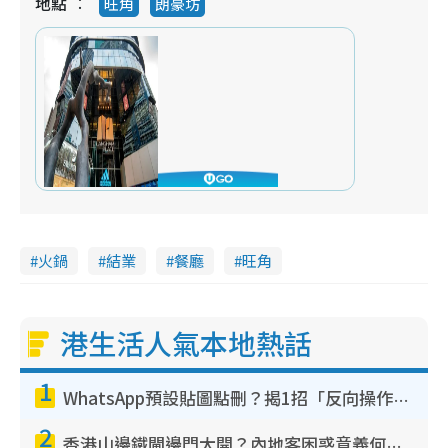
地點
旺角
朗豪坊
火鍋
結業
餐廳
旺角
港生活人氣本地熱話
1
WhatsApp預設貼圖點刪？揭1招「反向操作」還原簡潔介面 附3步實測教學
2
香港山邊鐵閘邊門大開？內地客困惑意義何在！網民神回覆：呢種叫法理性防禦