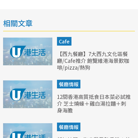
相關文章
Cafe
【西九餐廳】7大西九文化區餐
廳/Cafe推介 飽覽維港海景歎咖
啡/pizza/熱狗
餐廳情報
12間香港高質抵食日本菜必試推
介 芝士燒蠔＋雞白湯拉麵＋刺
身海膽
餐廳情報