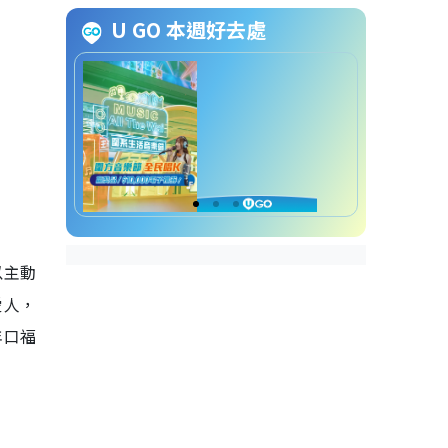
U GO 本週好去處
以主動
愛人，
年口福