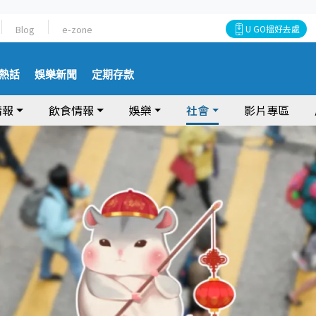
Blog
e-zone
U GO搵好去處
熱話
娛樂新聞
定期存款
情報
飲食情報
娛樂
社會
影片專區