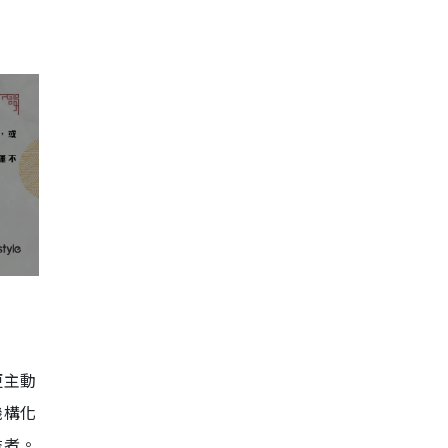
更主動
機構化
益者。