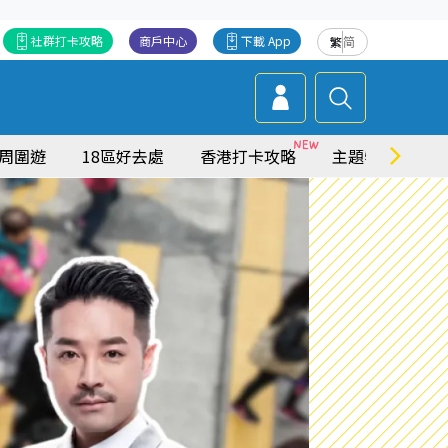
社群打卡攻略
商戶中心
下載 App
繁
简
周圍遊
18區好去處
香港打卡攻略
主題特集