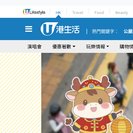
HK
Travel
Food
Beauty
熱門關鍵字：
公屋
演唱會
優惠著數
玩樂情報
購物