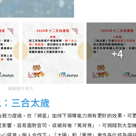
+4
點擊圖片放大
虎：三合太歲
及毅力度過，在「將星」加持下領導能力將有更好的效果，可
星影響，容易面對官司，或被背後「篤背脊」，可捐錢到大型
小心留意。與人合作下，「太陽」和「紫微」會令各位成為得