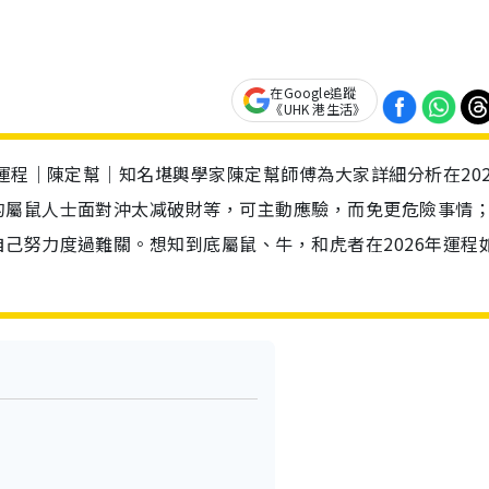
在Google追蹤
《UHK 港生活》
運程｜陳定幫｜知名堪輿學家陳定幫師傅為大家詳細分析在202
的屬鼠人士面對沖太减破財等，可主動應驗，而免更危險事情
己努力度過難關。想知到底屬鼠、牛，和虎者在2026年運程