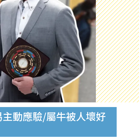
易主動應驗/屬牛被人壞好