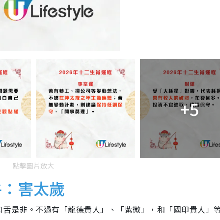
+5
點擊圖片放大
牛：害太歲
口舌是非。不過有「龍德貴人」、「紫微」，和「國印貴人」