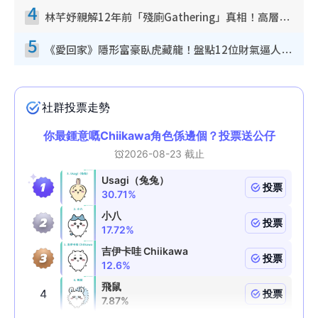
4
林芊妤親解12年前「殘廁Gathering」真相！高層解約一句話重創尊嚴至今拒返TVB
5
《愛回家》隱形富豪臥虎藏龍！盤點12位財氣逼人的有錢藝人：呢位靚女3億身家唔憂做