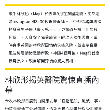
歌手林欣彤（Mag）於去年9月在英國期間，突然透
過Instagram進行30秒驚悚直播。片中她情緒崩潰指
控身旁男子是「殺人兇手」，更驚恐呼喊「佢想殺
死我」，人身安全備受威脅。經理人隨後證實，當
時身處英國的林欣彤因情緒失控入院，並表示直播
風波純屬情緒激動所致。神隱4個月後，Mag終首度
撰寫長文，親自解開背後的驚人真相。
林欣彤揭英醫院驚悚直播內
幕
今次林欣彤首度剖白回應去年「直播追殺」風波一事，
她首先澄清了外界傳聞，否認因擔心回港行程受阻或掛