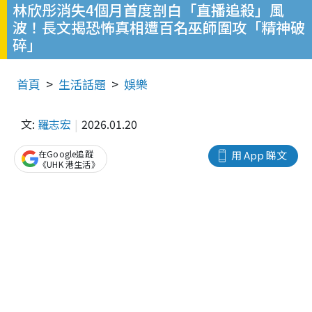
林欣彤消失4個月首度剖白「直播追殺」風
波！長文揭恐怖真相遭百名巫師圍攻「精神破
碎」
首頁
生活話題
娛樂
文:
羅志宏
2026.01.20
在Google追蹤
用 App 睇文
《UHK 港生活》