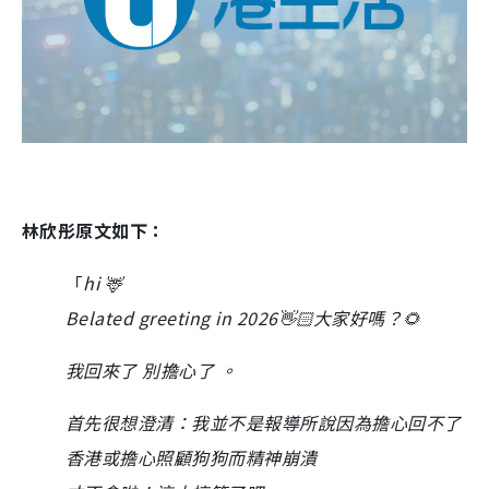
林欣彤原文如下：
「
hi 🦌
Belated greeting in 2026👋🏻大家好嗎？🌻
我回來了 別擔心了 。
首先很想澄清：我並不是報導所說因為擔心回不了
香港或擔心照顧狗狗而精神崩潰