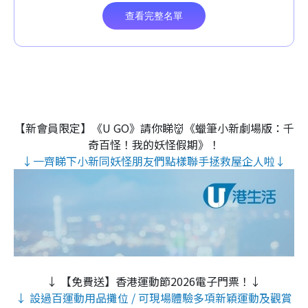
【新會員限定】《U GO》請你睇👹《蠟筆小新劇場版：千
奇百怪！我的妖怪假期》！
↓一齊睇下小新同妖怪朋友們點樣聯手拯救屋企人啦↓
↓ 【免費送】香港運動節2026電子門票！↓
↓ 設過百運動用品攤位 / 可現場體驗多項新穎運動及觀賞