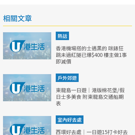
相關文章
熱話
香港機場搭的士遇黑的 咪錶狂
跳未過紅隧已爆$400 樓主做1事
即減價
戶外郊遊
東龍島一日遊｜港版棉花堡/假
日士多美食 附東龍島交通船期
表
室內好去處
西環好去處｜一日遊15打卡好去