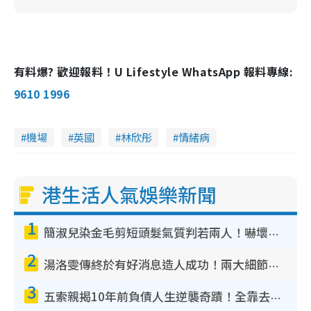
有料爆? 歡迎報料！U Lifestyle WhatsApp 報料專線:
9610 1996
機場
英國
林欣彤
情緒病
港生活人氣娛樂新聞
1
簡淑兒染金毛剪短頭髮氣質判若兩人！嚇壞老公麥大力都認唔出：「你做咩事？」
2
湯洛雯傳終於有好消息造人成功！兩大細節曝孕味極濃惹猜測：大肚婆先會咁！
3
五索親揭10年前負債人生逆襲奇蹟！全靠去一地方轉運後即遇上馬先生