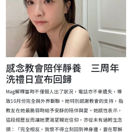
感念教會陪伴靜養 三周年
洗禮日宣布回歸
Mag解釋當時不僅個人出了狀況，電話亦不幸遺失，導
致10月份完全與外界斷聯。她特別感謝教會的支持，指
教友在她最脆弱時給予安靜的陪伴與愛。她感性表示，
這段經歷反而讓她更渴望親近信仰，亦從未有過輕生念
頭：「完全相反，我恨不得立刻回到神身邊，要在耶穌