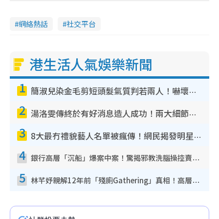
網絡熱話
社交平台
港生活人氣娛樂新聞
1
簡淑兒染金毛剪短頭髮氣質判若兩人！嚇壞老公麥大力都認唔出：「你做咩事？」
2
湯洛雯傳終於有好消息造人成功！兩大細節曝孕味極濃惹猜測：大肚婆先會咁！
3
8大最冇禮貌藝人名單被瘋傳！網民揭發明星真面目 一致數臭呢位係無品天花板？
4
銀行高層「沉船」爆案中案！驚揭邪教洗腦操控賣淫被吞600萬 幕後黑手講多錯多
5
林芊妤親解12年前「殘廁Gathering」真相！高層解約一句話重創尊嚴至今拒返TVB