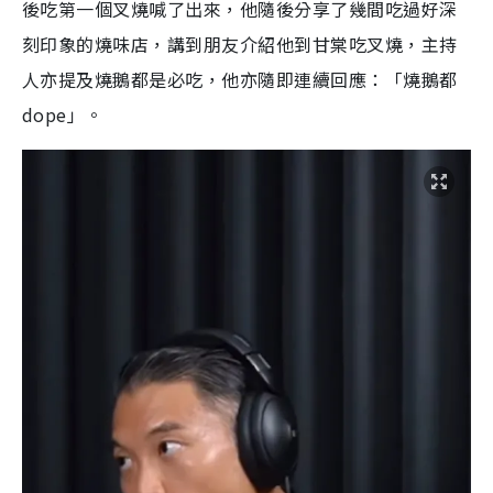
後吃第一個叉燒喊了出來，他隨後分享了幾間吃過好深
刻印象的燒味店，講到朋友介紹他到甘棠吃叉燒，主持
人亦提及燒鵝都是必吃，他亦隨即連續回應：「燒鵝都
dope」。