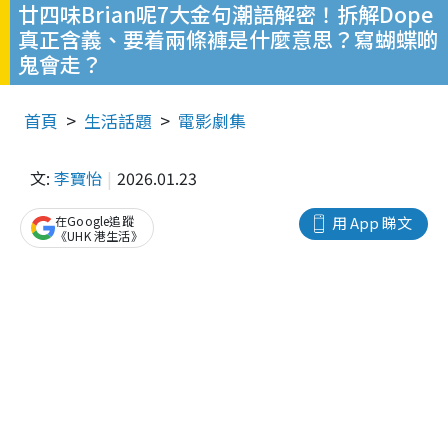
廿四味Brian呢7大金句潮語解密！拆解Dope
真正含義、要着兩條褲是什麼意思？寫蝴蝶啲
鬼會走？
首頁
生活話題
電影劇集
文:
李寶怡
2026.01.23
在Google追蹤
用 App 睇文
《UHK 港生活》