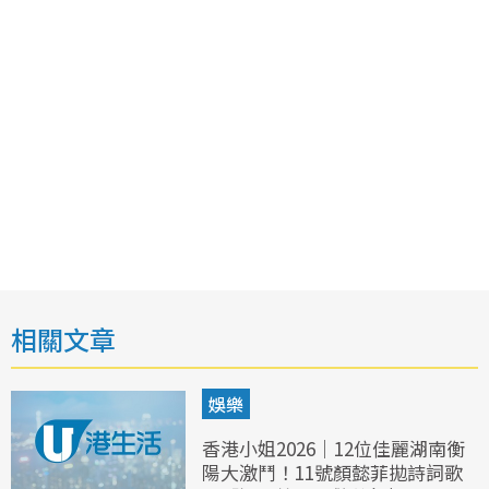
相關文章
娛樂
香港小姐2026｜12位佳麗湖南衡
陽大激鬥！11號顏懿菲拋詩詞歌