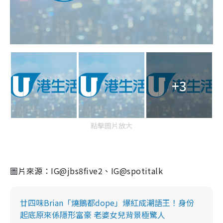
+3
點擊圖片放大
圖片來源：IG@jbs8five2、IG@spotitalk
廿四味Brian「燒鵝都dope」爆紅成潮語王！身份
起底原來係隱形富豪 老婆女兒背景極驚人