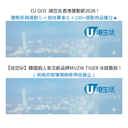
《U GO》請您去香港運動節2026！
體驗新興運動💦＋競技賽事💪＋100+運動用品攤位🔥
【送您🐯】韓國超人氣文創品牌MUZIK TIGER 冰感風扇！
↓將萌虎嘅慵懶療癒帶返屋企↓