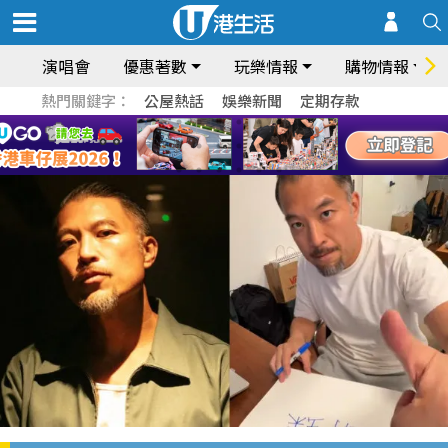
演唱會
優惠著數
玩樂情報
購物情報
熱門關鍵字：
公屋熱話
娛樂新聞
定期存款