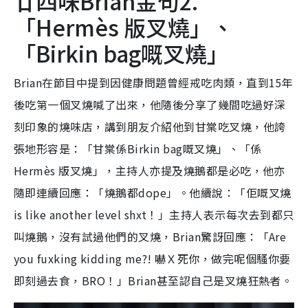
廿四味Brian金句2.
「Hermès 版叉燒」、
「Birkin bag嘅叉燒」
Brian在節目中提到因健康問題曾經戒吃肉類，直到15年
後吃第一個叉燒喊了出來，他隨後分享了幾間吃過好深
刻印象的燒味店，講到朋友介紹他到甘棠吃叉燒，他誇
張地形容是：「甘棠係Birkin bag嘅叉燒」、「係
Hermès 版叉燒」，主持人亦提及燒鵝都是必吃，他亦
隨即連續回應：「燒鵝都dope」。他續說：「佢嘅叉燒
is like another level shxt！」主持人表示每次去到都只
叫燒鵝，沒有試過他們的叉燒，Brian驚訝回應：「Are
you fuxking kidding me?! 嚇Ｘ死你，做完呢個騷你要
即刻過去食，BRO！」Brian甚至認自己是叉燒狂熱者。