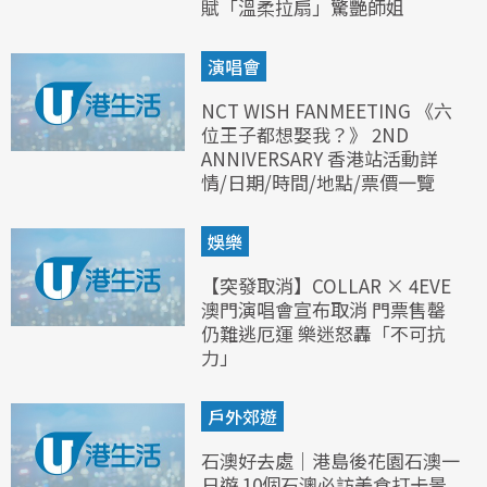
賦「溫柔拉扇」驚艷師姐
演唱會
NCT WISH FANMEETING 《六
位王子都想娶我？》 2ND
ANNIVERSARY 香港站活動詳
情/日期/時間/地點/票價一覽
娛樂
【突發取消】COLLAR × 4EVE
澳門演唱會宣布取消 門票售罄
仍難逃厄運 樂迷怒轟「不可抗
力」
戶外郊遊
石澳好去處｜港島後花園石澳一
日遊 10個石澳必訪美食打卡景