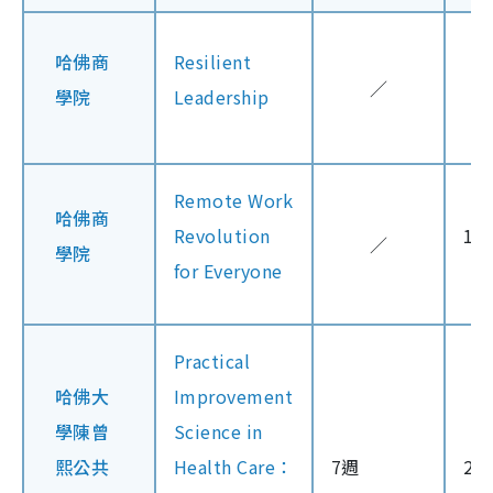
哈佛商
Resilient
／
學院
Leadership
Remote Work
哈佛商
Revolution
14
／
學院
for Everyone
Practical
哈佛大
Improvement
學陳曾
Science in
熙公共
Health Care：
7週
24