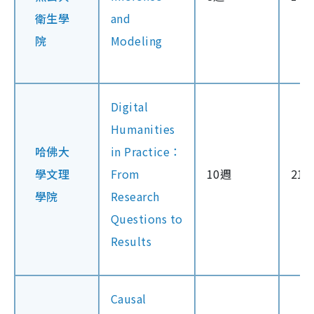
衛生學
and
院
Modeling
Digital
Humanities
哈佛大
in Practice：
學文理
From
10週
21
學院
Research
Questions to
Results
Causal