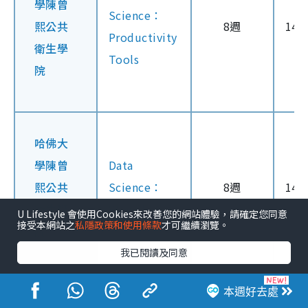
學陳曾
Science：
熙公共
8週
14
Productivity
衛生學
Tools
院
哈佛大
學陳曾
Data
熙公共
Science：
8週
14
衛生學
Wrangling
U Lifestyle 會使用Cookies來改善您的網站體驗，請確定您同意
接受本網站之
私隱政策和使用條款
才可繼續瀏覽。
院
我已閱讀及同意
本週好去處
哈佛大