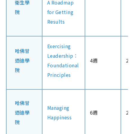
衛生學
A Roadmap
院
for Getting
Results
Exercising
哈佛甘
Leadership：
迺迪學
4週
20
Foundational
院
Principles
哈佛甘
Managing
迺迪學
6週
21
Happiness
院