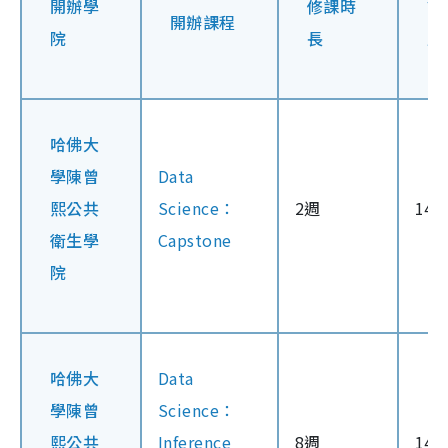
開辦學
修課時
證
開辦課程
院
長
用
哈佛大
學陳曾
Data
熙公共
Science：
2週
14
衛生學
Capstone
院
哈佛大
Data
學陳曾
Science：
熙公共
Inference
8週
14