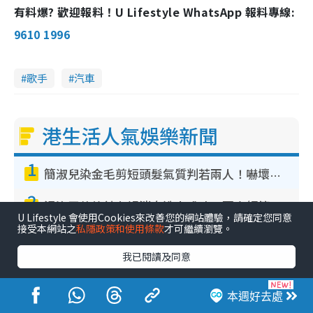
有料爆? 歡迎報料！U Lifestyle WhatsApp 報料專線:
9610 1996
歌手
汽車
港生活人氣娛樂新聞
1
簡淑兒染金毛剪短頭髮氣質判若兩人！嚇壞老公麥大力都認唔出：「你做咩事？」
2
湯洛雯傳終於有好消息造人成功！兩大細節曝孕味極濃惹猜測：大肚婆先會咁！
U Lifestyle 會使用Cookies來改善您的網站體驗，請確定您同意
3
接受本網站之
私隱政策和使用條款
才可繼續瀏覽。
五索親揭10年前負債人生逆襲奇蹟！全靠去一地方轉運後即遇上馬先生
我已閱讀及同意
4
林芊妤親解12年前「殘廁Gathering」真相！高層解約一句話重創尊嚴至今拒返TVB
5
本週好去處
《愛回家》隱形富豪臥虎藏龍！盤點12位財氣逼人的有錢藝人：呢位靚女3億身家唔憂做