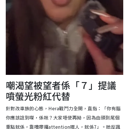
嘲渴望被望者係「７」提議
噴螢光粉紅代替
針對改車族的心態，Hera戰鬥力全開，直指：「你有腦
你應該諗到㗎，係咪？大家唔使再拗，因為由頭到尾個
重點就係，靠嘈嚟攞attention嘅人，就係7」。她反諷