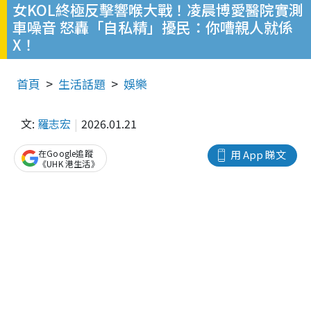
女KOL終極反擊響喉大戰！凌晨博愛醫院實測
車噪音 怒轟「自私精」擾民：你嘈親人就係
X！
首頁
生活話題
娛樂
文:
羅志宏
2026.01.21
在Google追蹤
用 App 睇文
《UHK 港生活》