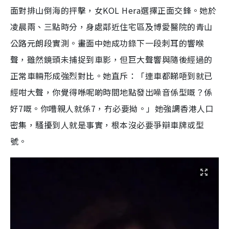
面對排山倒海的抨擊，女KOL Hera選擇正面交鋒。她於
凌晨兩、三點時分，身處鄰近住宅區及博愛醫院的青山
公路元朗段實測。畫面中她成功錄下一段刺耳的響喉
聲，雖然鏡頭未捕捉到車影，但巨大聲響與隨後經過的
正常車輛形成強烈對比。她直斥：「連車都睇唔到就已
經咁大聲，你覺得喺呢啲時間地點發出噪音係型嘅？係
好7嘅。你嘈親人就係7，冇必要拗。」她強調香港人口
密集，騷擾到人就是事實，根本沒必要爭辯車牌或型
號。