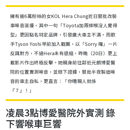
擁有逾6萬粉絲的女KOL Hera Chung近日狠批改裝
車噪音滋擾，其中一句「Toyota加兩條喉沒人覺得
型」更因點名特定品牌，引發廣大車主不滿，而歌
手Tyson Yoshi早前加入戰團，以「Sorry 囉」一片
反諷對方，不過Hera未有退縮，昨晚（20日）更上
載影片作出終極反擊。她親身前往鄰近元朗博愛醫
院的位置實測噪音，並錄下證據，狠批半夜製造噪
音的車主自私，更直言：「你嘈親人就係
『７』！」
凌晨3點博愛醫院外實測 錄
下響喉車巨響