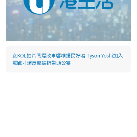
女KOL拍片鬧爆改車響喉擾民好嘈 Tyson Yoshi加入
罵戰寸爆反擊被指帶頭公審