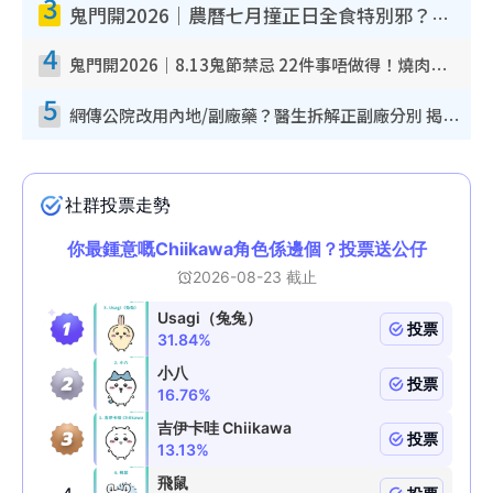
3
鬼門開2026｜農曆七月撞正日全食特別邪？專家警告切忌做一事！揭4大禁忌+2招保平安
4
鬼門開2026｜8.13鬼節禁忌 22件事唔做得！燒肉、刺身要少食？半夜勿吹口哨/打呢個電話
5
網傳公院改用內地/副廠藥？醫生拆解正副廠分別 揭4類人換藥隨時出事