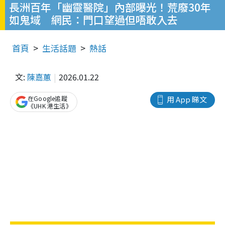
長洲百年「幽靈醫院」內部曝光！荒廢30年
如鬼域 網民：門口望過但唔敢入去
首頁
生活話題
熱話
文:
陳嘉蕙
2026.01.22
在Google追蹤
用 App 睇文
《UHK 港生活》