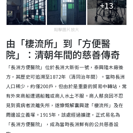
+13
點擊圖片放大
由「棲流所」到「方便醫
院」：清朝年間的慈善傳奇
「長洲方便醫院」位於長洲大新街一號，泰興隆木廠後
方，其歷史可追溯至1872年（清同治年間）。當時長洲
人口稀少，約僅200戶，但由於是重要的貿易中轉站，常
有外來商船遭遇船難或商人水土不服。商人蔡良因不忍
見到貧病者流離失所，遂慷慨解囊興建「棲流所」及在
周邊設立義塚。1915年，該處經過擴建，正式易名為
「長洲方便醫院」，成為當時長洲鮮有的公共慈善設