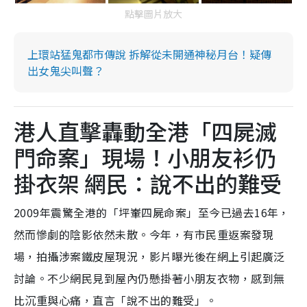
點擊圖片放大
上環站猛鬼都市傳說 拆解從未開通神秘月台！疑傳
出女鬼尖叫聲？
港人直擊轟動全港「四屍滅
門命案」現場！小朋友衫仍
掛衣架 網民：說不出的難受
2009年震驚全港的「坪輋四屍命案」至今已過去16年，
然而慘劇的陰影依然未散。今年，有市民重返案發現
場，拍攝涉案鐵皮屋現況，影片曝光後在網上引起廣泛
討論。不少網民見到屋內仍懸掛著小朋友衣物，感到無
比沉重與心痛，直言「說不出的難受」。