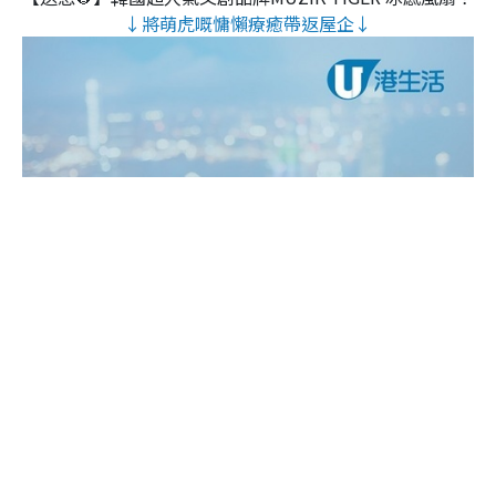
↓將萌虎嘅慵懶療癒帶返屋企↓