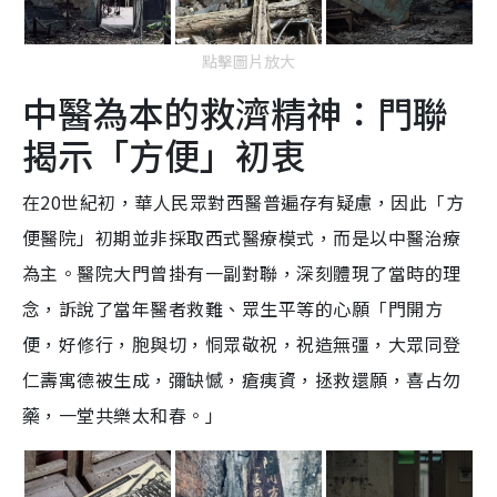
點擊圖片放大
中醫為本的救濟精神：門聯
揭示「方便」初衷
在20世紀初，華人民眾對西醫普遍存有疑慮，因此「方
便醫院」初期並非採取西式醫療模式，而是以中醫治療
為主。醫院大門曾掛有一副對聯，深刻體現了當時的理
念，訴說了當年醫者救難、眾生平等的心願「門開方
便，好修行，胞與切，恫眾敬祝，祝造無彊，大眾同登
仁壽寓德被生成，彌缺憾，瘡痍資，拯救還願，喜占勿
藥，一堂共樂太和春。」