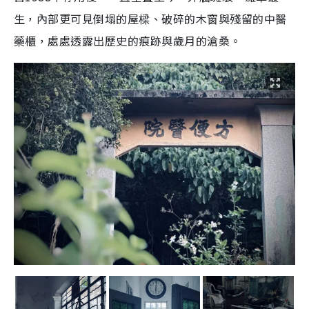
生，內部更可見倒塌的屋樑、破碎的木窗與殘留的中醫
藥櫃，處處透露出歷史的痕跡與歲月的滄桑。