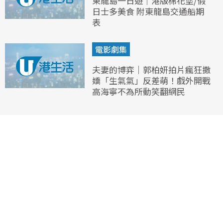
東龍島一日遊｜港版棉花堡/假
日士多美食 附東龍島交通船期
表
電影劇集
夫妻的博弈｜郭柏妍拍片瘋狂撒
嬌「生氣氣」反差萌！戲外開戰
高海寧不為所動笑翻網民