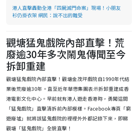
港人直擊轟動全港「四屍滅門命案」現場！小朋友
衫仍掛衣架 網民：說不出的難受
觀塘猛鬼戲院內部直擊！荒
廢逾30年多次鬧鬼傳聞至今
拆卸重建
觀塘猛鬼戲院內部直擊！觀塘金茂坪戲院自1990年代結
業後荒廢逾30年。直至近年華懋集團表示拆卸重建成香
港電影文化中心。早前就有港人遊走香港時，勇闖這間
「猛鬼戲院」直擊清拆前內部模樣。Facebook專頁「窮
遊廢墟」就將該猛鬼戲院的裡裡外外都記錄下來，即睇
觀塘「猛鬼戲院」全貌直擊！