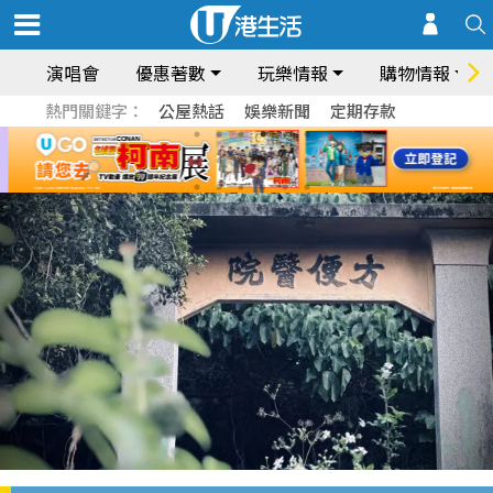
演唱會
優惠著數
玩樂情報
購物情報
熱門關鍵字：
公屋熱話
娛樂新聞
定期存款