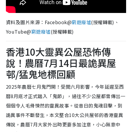
資料及圖片來源：Facebook@
窮遊廢墟
(授權轉載)、
YouTube@
窮遊廢墟
(授權轉載)
香港10大靈異公屋恐怖傳
說！農曆7月14日最詭異屋
邨/猛鬼地標回顧
2025年農曆七月鬼門開！受閏六月影響，今年延遲至西
曆8月底才正式踏入「鬼節」，過往不少公屋都曾傳出一
個個令人毛骨悚然的靈異故事。從昔日的鬼魂目擊，到
詭異事件不斷發生，本文整合10大公共屋邨的香港靈異
傳說，農曆7月大家外出時更要多加注意，小心無意中