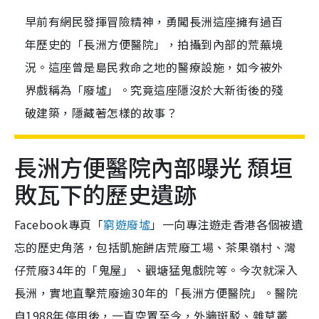
早前有網民發揮冒險精神，勇闖長洲這座擁有過百
年歷史的「長洲方便醫院」，拍攝到內部的荒蕪境
況。這座曾是島民救命之地的醫療設施，如今被外
界戲稱為「廢墟」。究竟這座隱沒於大新街後的殘
破建築，隱藏著怎樣的故事？
長洲方便醫院內部曝光 頹垣
敗瓦下的歷史遺跡
Facebook專頁「
窮遊廢墟
」一向專注遊走香港各個被遺
忘的歷史角落，包括凱施餅店荒廢工場、茶果嶺村、灣
仔荒廢34年的「鬼屋」、觀塘猛鬼戲院等。今次就深入
長洲，實地直擊荒廢逾30年的「長洲方便醫院」。醫院
自1988年停用後，一直空置至今，外牆斑駁、雜草叢