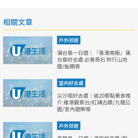
相關文章
戶外郊遊
蒲台島一日遊｜「香港南極」蒲
台島好去處 必看奇石 附行山地
圖/船期表
室內好去處
尖沙咀好去處｜逾20景點美食推
介 維港觀景台/紅磚古蹟/九龍公
園/室內遊樂場
戶外郊遊