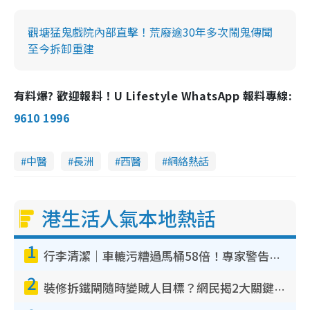
觀塘猛鬼戲院內部直擊！荒廢逾30年多次鬧鬼傳聞
至今拆卸重建
有料爆? 歡迎報料！U Lifestyle WhatsApp 報料專線:
9610 1996
中醫
長洲
西醫
網絡熱話
港生活人氣本地熱話
1
行李清潔｜車轆污糟過馬桶58倍！專家警告忌用酒精抹 教1招免污手除菌
2
裝修拆鐵閘隨時變賊人目標？網民揭2大關鍵用途：裝新式等於白裝？附新舊鐵閘分別