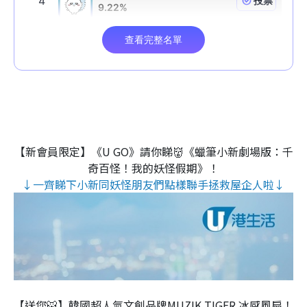
【新會員限定】《U GO》請你睇👹《蠟筆小新劇場版：千
奇百怪！我的妖怪假期》！
↓一齊睇下小新同妖怪朋友們點樣聯手拯救屋企人啦↓
【送您🐯】韓國超人氣文創品牌MUZIK TIGER 冰感風扇！